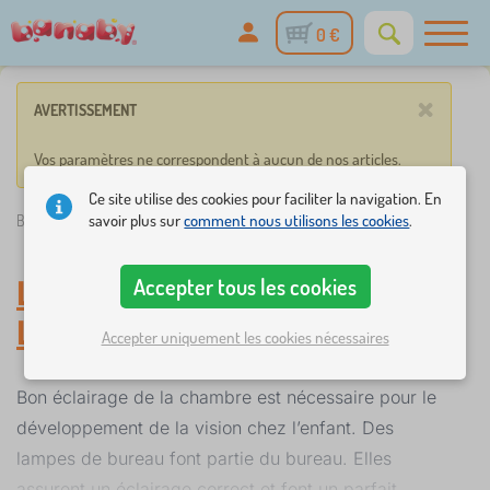
0 €
×
AVERTISSEMENT
Vos paramètres ne correspondent à aucun de nos articles.
Ce site utilise des cookies pour faciliter la navigation. En
savoir plus sur
comment nous utilisons les cookies
.
Banaby.fr
»
Luminaire enfant
/
Lampes de bureau
Accepter tous les cookies
Lampes de bureau
-
Luminaire enfant
Accepter uniquement les cookies nécessaires
Bon éclairage de la chambre est nécessaire pour le
développement de la vision chez l’enfant. Des
lampes de bureau font partie du bureau. Elles
assurent un éclairage correct et font un parfait