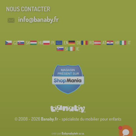
NOUS CONTACTER
info@banaby.fr
CZ
SK
HU
PL
EN
DE
RO
AT
HR
IT
SI
IE
© 2008 - 2026
Banaby.fr
- spécialiste du mobilier pour enfants
créé par
Babynabytek s.r.o.