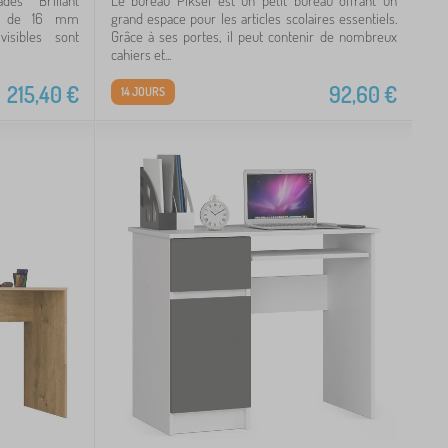
es Brillant
Le bureau Piksel est un petit bureau offrant un
né de 16 mm
grand espace pour les articles scolaires essentiels.
visibles sont
Grâce à ses portes, il peut contenir de nombreux
cahiers et...
215,40
€
92,60
€
14 JOURS