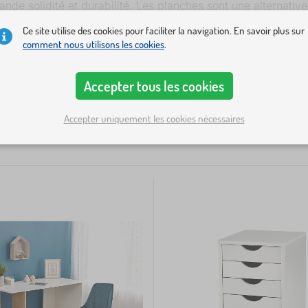
nde solidité et durabilité. Les planches sont une alternativ
ur selon les besoins de l’enfant. Le bureau grandira avec v
Ce site utilise des cookies pour faciliter la navigation. En savoir plus sur
pour ranger des affaires. Ils sont en bois massif ou en planc
comment nous utilisons les cookies
.
ur
Performance meubles
Hauteur
Profondeur
+ Afficher plus
8
Accepter tous les cookies
Accepter uniquement les cookies nécessaires