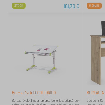
181,70
€
STOCK
14 JOURS
2
11
4
2
1
1
Bureau évolutif COLLORIDO
BUREAU A-
2
Bureau évolutif pour enfants Collorido, adapté aux
Couleur : Co
petits et grands écoliers, vous séduira par ses
laminé de 