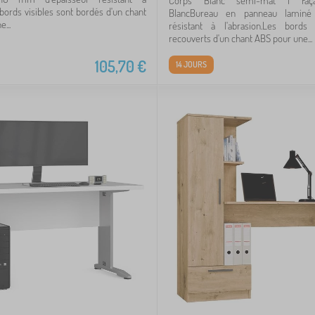
Corps Blanc semi-mat | Façad
 bords visibles sont bordés d'un chant
BlancBureau en panneau lami
...
résistant à l'abrasion.Les bords 
recouverts d'un chant ABS pour une...
105,70
€
14 JOURS