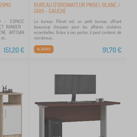
COSMO
BUREAU D'ORDINATEUR PIKSEL BLANC /
GRIS - GAUCHE
O - ESPACE
Le bureau Piksel est un petit bureau offrant
R ET RANGER
beaucoup d'espace pour les affaires scolaires
ÊNE ARTISAN
essentielles. Grâce à ses portes, il peut contenir de
t...
nombreux...
151,20
€
91,70
€
14 JOURS