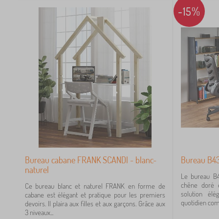
1
-15%
18
11
8
3
Bureau cabane FRANK SCANDI - blanc-
Bureau B43
naturel
3
Le bureau B4
chêne doré e
Ce bureau blanc et naturel FRANK en forme de
solution élé
cabane est élégant et pratique pour les premiers
3
quotidien com
devoirs. Il plaira aux filles et aux garçons. Grâce aux
3 niveaux...
2