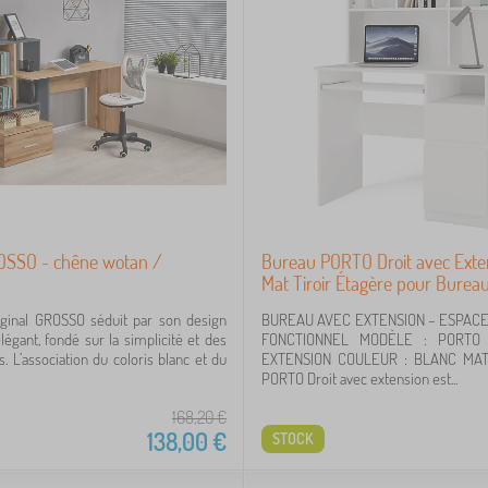
SSO - chêne wotan /
Bureau PORTO Droit avec Exte
Mat Tiroir Étagère pour Bure
iginal GROSSO séduit par son design
BUREAU AVEC EXTENSION – ESPAC
égant, fondé sur la simplicité et des
FONCTIONNEL MODÈLE : PORTO
. L’association du coloris blanc et du
EXTENSION COULEUR : BLANC MA
PORTO Droit avec extension est...
168,20
€
138,00
€
STOCK