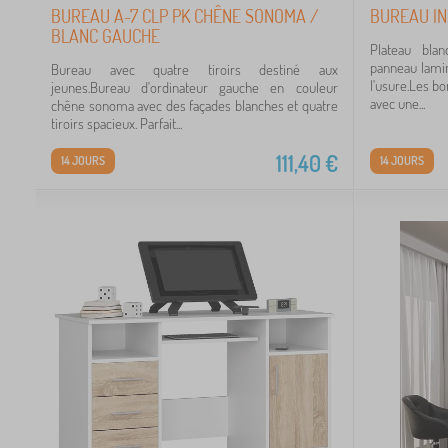
BUREAU A-7 CLP PK CHÊNE SONOMA /
BUREAU IN
BLANC GAUCHE
Plateau bla
panneau lami
Bureau avec quatre tiroirs destiné aux
l'usure.Les bo
jeunes.Bureau d'ordinateur gauche en couleur
avec une...
chêne sonoma avec des façades blanches et quatre
tiroirs spacieux. Parfait...
111,40
€
14 JOURS
14 JOURS