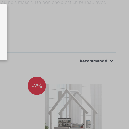
e au bois massif. Un bon choix est un bureau avec
otre enfant. Des bureaux sont complétés par un caisson
he en fibres ligneuses laquée.
Recommandé
-7%