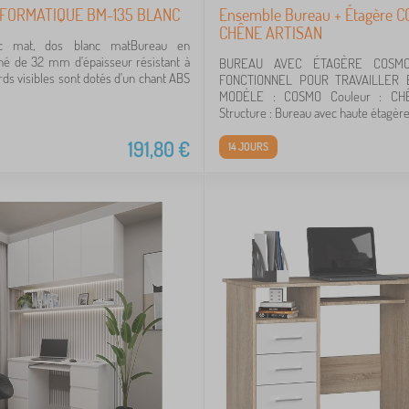
FORMATIQUE BM-135 BLANC
Ensemble Bureau + Étagère 
CHÊNE ARTISAN
nc mat, dos blanc matBureau en
né de 32 mm d'épaisseur résistant à
BUREAU AVEC ÉTAGÈRE COSM
rds visibles sont dotés d'un chant ABS
FONCTIONNEL POUR TRAVAILLE
MODÈLE : COSMO Couleur : CH
Structure : Bureau avec haute étagère e
191,80
€
14 JOURS