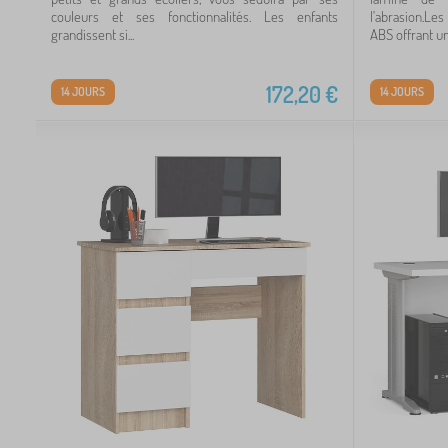
couleurs et ses fonctionnalités. Les enfants
l'abrasion.Les
grandissent si...
ABS offrant une
 €
172,20
€
14 JOURS
14 JOURS