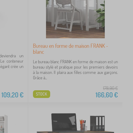
Bureau en forme de maison FRANK -
blanc
deviendra un
 Le conteneur
Le bureau blanc FRANK en forme de maison est un
élégant crée un
bureau stylé et pratique pour les premiers devoirs
à la maison. Il plaira aux filles comme aux garçons.
Grâce à...
178,90
€
109,20
€
166,60
€
STOCK