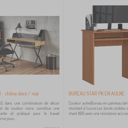
 - chêne doré / noir
BUREAU STAR PK EN AULNE
3, dans une combinaison de décor
Couleur aulneBureau en panneau la
t de couleur noire, constitue une
résistant à l'usure.Les bords visibles 
gante et pratique pour le travail
chant ABS avec une résistance accrue 
me pour...