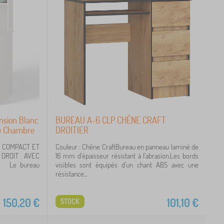
nsion Blanc
BUREAU A-6 CLP CHÊNE CRAFT
au Chambre
DROITIER
E COMPACT ET
Couleur : Chêne CraftBureau en panneau laminé de
 DROIT AVEC
16 mm d'épaisseur résistant à l'abrasion.Les bords
T Le bureau
visibles sont équipés d'un chant ABS avec une
résistance...
150,20
€
101,10
€
STOCK