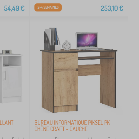
54,40
€
253,10
€
2-4 SEMAINES
ILLANT
BUREAU INFORMATIQUE PIKSEL PK
CHÊNE CRAFT - GAUCHE