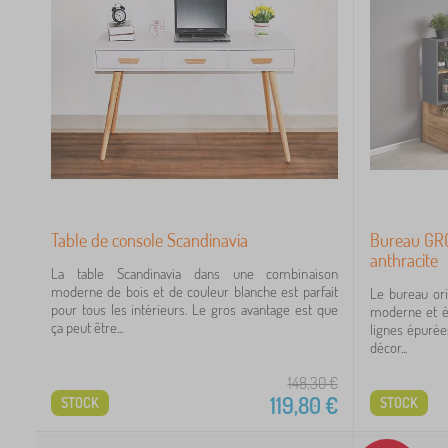
1
1
2
1
Table de console Scandinavia
Bureau GRO
anthracite
1
La table Scandinavia dans une combinaison
moderne de bois et de couleur blanche est parfait
Le bureau or
pour tous les intérieurs. Le gros avantage est que
moderne et él
ça peut être...
lignes épurées
décor...
2
148,30
€
119,80
€
STOCK
STOCK
2