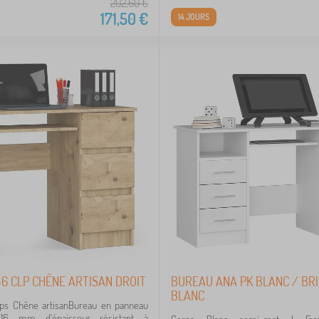
202,60
€
171,50
€
14 JOURS
6 CLP CHÊNE ARTISAN DROIT
BUREAU ANA PK BLANC / BR
BLANC
rps Chêne artisanBureau en panneau
16 mm d'épaisseur résistant à