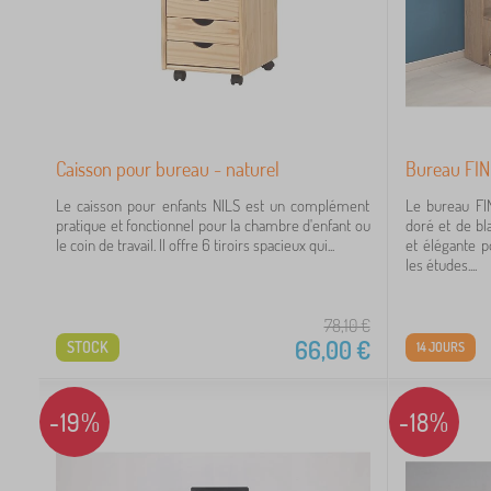
1
2
Caisson pour bureau - naturel
Bureau FIN
1
Le caisson pour enfants NILS est un complément
Le bureau FI
1
pratique et fonctionnel pour la chambre d'enfant ou
doré et de bl
le coin de travail. Il offre 6 tiroirs spacieux qui...
et élégante p
les études....
78,10
€
3
66,00
€
STOCK
14 JOURS
2
-19%
-18%
1
1