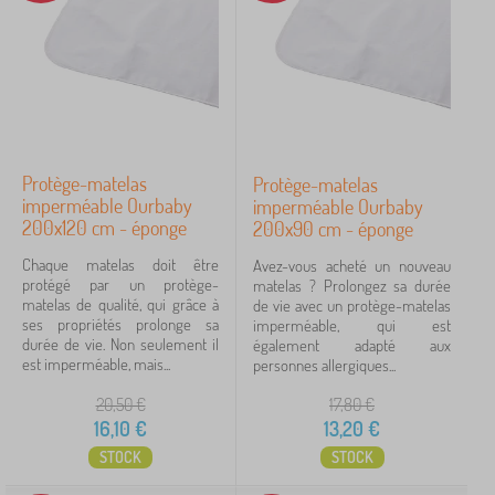
Protège-matelas
Protège-matelas
imperméable Ourbaby
imperméable Ourbaby
200x120 cm - éponge
200x90 cm - éponge
Chaque matelas doit être
Avez-vous acheté un nouveau
protégé par un protège-
matelas ? Prolongez sa durée
matelas de qualité, qui grâce à
de vie avec un protège-matelas
ses propriétés prolonge sa
imperméable, qui est
durée de vie. Non seulement il
également adapté aux
est imperméable, mais...
personnes allergiques...
20,50
€
17,80
€
16,10
€
13,20
€
STOCK
STOCK