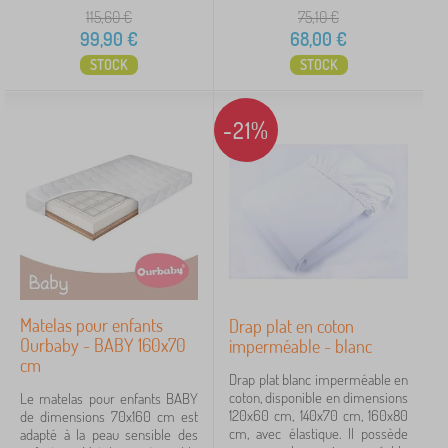
115,60
€
75,10
€
99,90
€
68,00
€
STOCK
STOCK
-21%
Matelas pour enfants
Drap plat en coton
Ourbaby - BABY 160x70
imperméable - blanc
cm
Drap plat blanc imperméable en
coton, disponible en dimensions
Le matelas pour enfants BABY
120x60 cm, 140x70 cm, 160x80
de dimensions 70x160 cm est
cm, avec élastique. Il possède
adapté à la peau sensible des