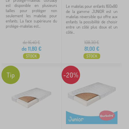
Le protège-matelas Ourbaby
est disponible en plusieurs
Le matelas pour enfants 160x80
tailles pour protéger non
de la gamme JUNIOR est un
seulement les matelas pour
matelas réversible qui offre aux
enfants. La face supérieure du
enfants la possibilité de choisir
protège-matelas est...
entre un côté plus doux et un
côté...
de 16,40
€
108,30
€
de
11,80
€
81,00
€
STOCK
STOCK
Tip
-20%