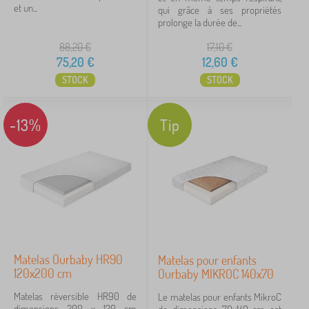
et un...
qui grâce à ses propriétés
prolonge la durée de...
88,20
€
17,10
€
75,20
€
12,60
€
STOCK
STOCK
-13%
Tip
Matelas Ourbaby HR90
Matelas pour enfants
120x200 cm
Ourbaby MIKROC 140x70
Matelas réversible HR90 de
Le matelas pour enfants MikroC
dimensions 200 x 120 cm