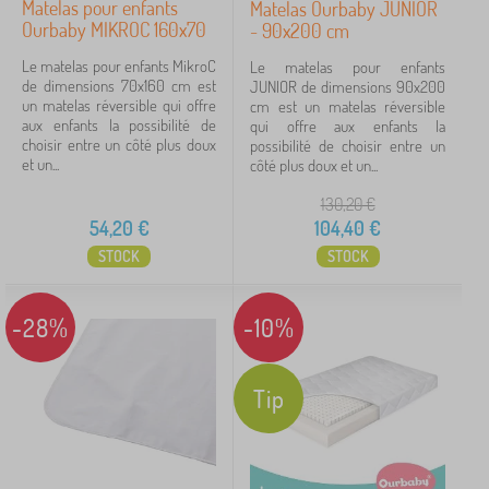
Matelas pour enfants
Matelas Ourbaby JUNIOR
Ourbaby MIKROC 160x70
- 90x200 cm
Le matelas pour enfants MikroC
Le matelas pour enfants
de dimensions 70x160 cm est
JUNIOR de dimensions 90x200
un matelas réversible qui offre
cm est un matelas réversible
aux enfants la possibilité de
qui offre aux enfants la
choisir entre un côté plus doux
possibilité de choisir entre un
et un...
côté plus doux et un...
130,20
€
54,20
€
104,40
€
STOCK
STOCK
-28%
-10%
Tip