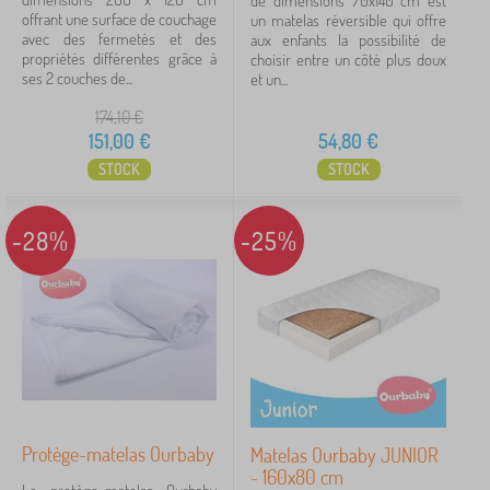
de dimensions 70x140 cm est
offrant une surface de couchage
un matelas réversible qui offre
avec des fermetés et des
aux enfants la possibilité de
propriétés différentes grâce à
choisir entre un côté plus doux
ses 2 couches de...
et un...
174,10
€
151,00
€
54,80
€
STOCK
STOCK
-28%
-25%
Protège-matelas Ourbaby
Matelas Ourbaby JUNIOR
- 160x80 cm