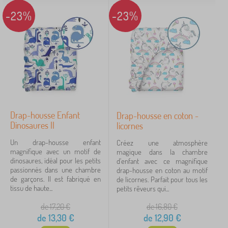
-23%
-23%
Drap-housse Enfant
Drap-housse en coton -
Dinosaures II
licornes
Un drap-housse enfant
Créez une atmosphère
magnifique avec un motif de
magique dans la chambre
dinosaures, idéal pour les petits
d'enfant avec ce magnifique
passionnés dans une chambre
drap-housse en coton au motif
de garçons. Il est fabriqué en
de licornes. Parfait pour tous les
tissu de haute...
petits rêveurs qui...
de 17,20
€
de 16,80
€
de
13,30
€
de
12,90
€