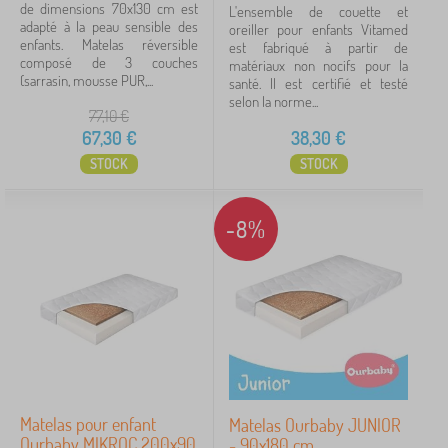
de dimensions 70x130 cm est
L'ensemble de couette et
adapté à la peau sensible des
oreiller pour enfants Vitamed
enfants. Matelas réversible
est fabriqué à partir de
composé de 3 couches
matériaux non nocifs pour la
(sarrasin, mousse PUR,...
santé. Il est certifié et testé
selon la norme...
77,10
€
67,30
€
38,30
€
STOCK
STOCK
-8%
Matelas pour enfant
Matelas Ourbaby JUNIOR
Ourbaby MIKROC 200x90
- 90x180 cm