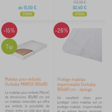
102,90
€
de
15,50
€
82,40
€
STOCK
STOCK
-15%
-26%
Tip
Matelas pour enfants
Protège-matelas
Ourbaby MIKROC 180x80
imperméable Ourbaby
180x80 cm - éponge
Le matelas pour enfants MikroC
de dimensions 80x180 cm est
Un excellent choix pour
un matelas réversible qui offre
protéger votre matelas est un
aux enfants la possibilité de
protège-matelas imperméable
choisir entre un côté plus doux
et en même temps respirant,