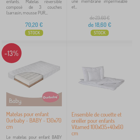
une membrane imperméable
enfants. Matelas réversible
et...
composé de 3 couches
(sarrasin, mousse PUR,...
de 23,60
€
70,20
€
de
18,60
€
STOCK
STOCK
-13%
Matelas pour enfant
Ensemble de couette et
Ourbaby - BABY - 130x70
oreiller pour enfants
cm
Vitamed 100x135+40x60
cm
Le matelas pour enfant BABY