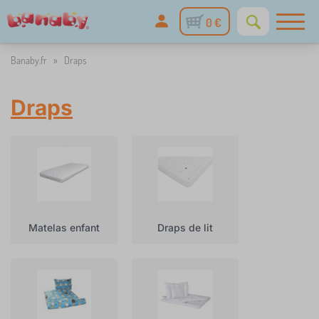
0 €
Banaby.fr
»
Draps
Draps
Matelas enfant
Draps de lit