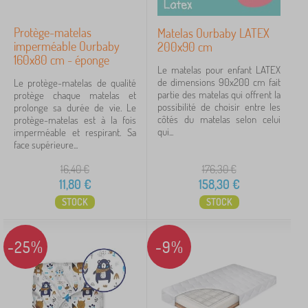
Protège-matelas
Matelas Ourbaby LATEX
imperméable Ourbaby
200x90 cm
160x80 cm - éponge
Le matelas pour enfant LATEX
de dimensions 90x200 cm fait
Le protège-matelas de qualité
partie des matelas qui offrent la
protège chaque matelas et
possibilité de choisir entre les
prolonge sa durée de vie. Le
côtés du matelas selon celui
protège-matelas est à la fois
qui...
imperméable et respirant. Sa
face supérieure...
16,40
€
176,30
€
11,80
€
158,30
€
STOCK
STOCK
-25%
-9%