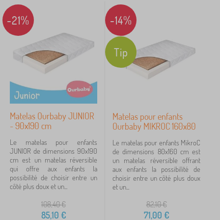
×
FILTRER
Doudous, linge et draps. Le matériau le plus
-21%
-14%
couramment utilisé est 100 % coton, les feuilles sont
Disponibilité
également tissu éponge de haute qualité ou en
microfibre. Draps, couvertures et oreillers peuvent
Tip
Prix
être sérigraphiés avec des motifs différents de conte
6 €
345 €
de fées, draps de lit sont offerts en différentes
couleurs.
iltration
Matelas Ourbaby JUNIOR
Matelas pour enfants
- 90x190 cm
Ourbaby MIKROC 160x80
Rechercher dans les filtres
Le matelas pour enfants
Le matelas pour enfants MikroC
JUNIOR de dimensions 90x190
de dimensions 80x160 cm est
Sous-catégories
cm est un matelas réversible
un matelas réversible offrant
qui offre aux enfants la
aux enfants la possibilité de
Type d'offre
possibilité de choisir entre un
choisir entre un côté plus doux
côté plus doux et un...
et un...
Étiquettes
108,40
€
82,10
€
85,10
€
71,00
€