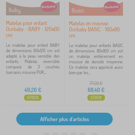
Matelas pour enfant
Matelas en mousse
Ourbaby - BABY - 120x60
Ourbaby BASIC - 160x80
cm
cm
Le matelas pour enfant BABY
Le matelas pour enfants BASIC
de dimensions 60x120 cm est
de dimensions 80x160 cm est
adapté à la peau sensible des
un matelas entièrement en
enfants. Matelas réversible
mousse de densité moyenne.
composé de 3 couches
Ce matelas sera apprécié aussi
(sarrasin, mousse PUR,...
bien par les...
77,20
€
49,20
€
68,40
€
STOCK
STOCK