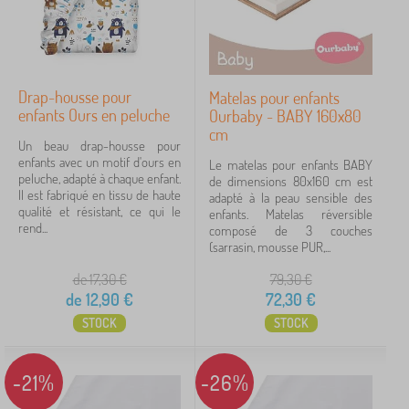
Drap-housse pour
Matelas pour enfants
enfants Ours en peluche
Ourbaby - BABY 160x80
cm
Un beau drap-housse pour
enfants avec un motif d'ours en
Le matelas pour enfants BABY
peluche, adapté à chaque enfant.
de dimensions 80x160 cm est
Il est fabriqué en tissu de haute
adapté à la peau sensible des
qualité et résistant, ce qui le
enfants. Matelas réversible
rend...
composé de 3 couches
(sarrasin, mousse PUR,...
de 17,30
€
79,30
€
de
12,90
€
72,30
€
STOCK
STOCK
-21%
-26%