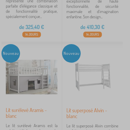
représente une combinaison
exceptionnelle de haute
parfaite d'élégance classique et
fonctionnalité, de sécurité
de fonctionnalité pratique,
maximale et d'imagination
spécialement conçue...
enfantine. Son design...
de
325,40
€
de
410,30
€
14 JOURS
14 JOURS
Nouveau
Nouveau
Lit surélevé Aramis -
Lit superposé Alvin -
blanc
blanc
Le lit surélevé Aramis est la
Le lit superposé Alvin combine