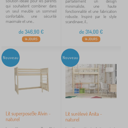
solution idéale pour les parents
parfaitement un design
qui souhaitent combiner dans
minimaliste, une haute
un seul meuble un sommeil
fonctionnalité et une fabrication
confortable, une sécurité
robuste. Inspiré par le style
maximale et une...
scandinave, il...
de
346,90
€
de
314,00
€
14 JOURS
14 JOURS
Nouveau
Nouveau
Lit superpose9e Alvin -
Lit surélevé Anita -
naturel
naturel