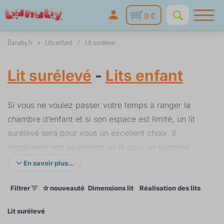
0 €
Banaby.fr
»
Lits enfant
/
Lit surélevé
Lit surélevé
-
Lits enfant
Si vous ne voulez passer votre temps à ranger la
chambre d’enfant et si son espace est limité, un lit
surélevé sera pour vous un excellent choix. Il
représente non seulement un lit pour un sommeil
réparateur et le repos, mais aussi un espace pour
En savoir plus...
jouer sous le lit, qui est couvert par rideaux colorés.
☆
Filtrer
nouveauté
Dimensions lit
Réalisation des lits
Coule
Vous pouvez y cacher des jouets, un espace de
travail avec bureau et de l’équipement pour l’école,
Lit surélevé
tout est rangé. L’enfant aura un espace pour dormir