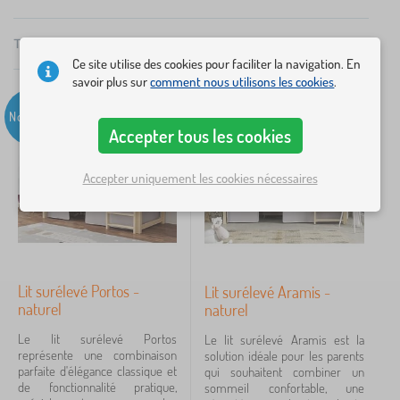
et pour travailler dans le même coin. Les lits sont
disponibles en dimensions de 180 x 80 cm. Ils sont
×
Total
12
Produits
FILTRER
Recommandé
fabriqués en bois massif et peuvent être fournis en
Ce site utilise des cookies pour faciliter la navigation. En
savoir plus sur
comment nous utilisons les cookies
.
couleurs et design différents.
Dimensions lit
Nouveau
Nouveau
Accepter tous les cookies
160x80 cm
12
180x80 cm
12
Accepter uniquement les cookies nécessaires
180x90 cm
12
190x80 cm
12
Lit surélevé Portos -
Lit surélevé Aramis -
190x90 cm
12
naturel
naturel
200x80 cm
12
Le lit surélevé Portos
Le lit surélevé Aramis est la
représente une combinaison
solution idéale pour les parents
afficher
parfaite d'élégance classique et
qui souhaitent combiner un
plus >
de fonctionnalité pratique,
sommeil confortable, une