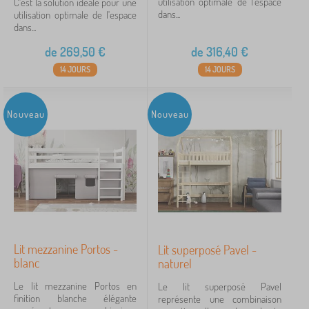
utilisation optimale de l'espace
C'est la solution idéale pour une
269 €
487 €
dans...
utilisation optimale de l'espace
dans...
de
269,50
€
de
316,40
€
iltration
14 JOURS
14 JOURS
Rechercher dans les filtres
Nouveau
Nouveau
Disponibilité
Étiquettes
Annuler
FILTRATION
Lit mezzanine Portos -
Lit superposé Pavel -
blanc
naturel
Le lit mezzanine Portos en
Le lit superposé Pavel
finition blanche élégante
représente une combinaison