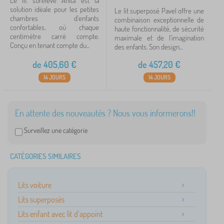
Le lit surélevé Anita est la
solution idéale pour les petites
Le lit superposé Pavel offre une
chambres d'enfants
combinaison exceptionnelle de
confortables, où chaque
haute fonctionnalité, de sécurité
centimètre carré compte.
maximale et de l'imagination
Conçu en tenant compte du...
des enfants. Son design...
de
405,60
€
de
457,20
€
14 JOURS
14 JOURS
En attente des nouveautés ? Nous vous informerons!!
Surveillez une catégorie
CATÉGORIES SIMILAIRES
Lits voiture
Lits superposés
Lits enfant avec lit d’appoint