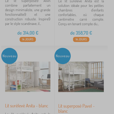
Le lit superpose9 Alvin
Le lit surélevé Anita est la
combine parfaitement un
solution idéale pour les petites
design minimaliste, une grande
chambres d'enfants
fonctionnalite9 et une
confortables, où chaque
construction robuste. Inspire9
centimètre carré compte.
par le style scandinave, il...
Conçu en tenant compte du...
de
314,00
€
de
358,70
€
14 JOURS
14 JOURS
Nouveau
Nouveau
Lit surélevé Anita - blanc
Lit superposé Pavel -
blanc