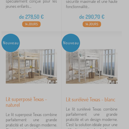
spécialement conçue pour les
sécurité maximale et une haute
jeunes enfants....
fonctionnalité...
Réalisation des lits
de
278,50
€
de
290,70
€
le relief
11
14 JOURS
14 JOURS
avec maisonnette
1
Nouveau
Nouveau
lits superposés
1
s roštem
1
Couleurs des lits
blanc
6
Lit superposé Texas -
Lit surélevé Texas - blanc
naturel
6
naturel
Le lit surélevé Texas combine
parfaitement une grande
Le lit superposé Texas combine
praticité et un design moderne.
parfaitement une grande
Prix
C'est la solution idéale pour une
praticité et un design moderne.