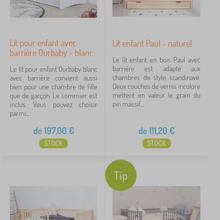
Sous-catégories
Type d'offre
Lit pour enfant avec
Lit enfant Paul - naturel
Étiquettes
barrière Ourbaby - blanc
Le lit enfant en bois Paul avec
barrière est adapté aux
Le lit pour enfant Ourbaby blanc
Groupes
chambres de style scandinave.
avec barrière convient aussi
Deux couches de vernis incolore
bien pour une chambre de fille
mettent en valeur le grain du
que de garçon. Le sommier est
Marques
pin massif....
inclus. Vous pouvez choisir
parmi...
Annuler
FILTRATION
de
197,00
€
de
111,20
€
STOCK
STOCK
Tip