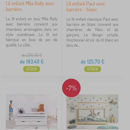
afficher
Lit enfant Mila Raily avec
Lit enfant Paul avec
plus >
barrière
barrière - blanc
Le lit enfant en bois Mila Raily
Le lit enfant classique Paul avec
Décor lit
avec barrière convient aux
barrière en blanc convient aux
chambres aménagées dans un
chambres de filles et de
style scandinave. Le lit est
garçons. Le design simple,
borovice
16
fabriqué en bois de pin de
fonctionnel et sûr du lit blanc en
qualité. Le côté...
bois de...
dub
2
de 270,30
€
Monochromatique
1
de
193,40
€
de
125,70
€
STOCK
STOCK
Capacité de charge
-7%
100 kg
30
120 kg
18
80 kg
7
30 kg
4