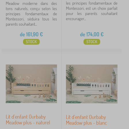
190x90 cm
50
les principes fondamentaux de
Meadow moderne dans des
Montessori, est un choix parfait
tons naturels, conçu selon les
pour les parents souhaitant
principes fondamentaux de
140x70 cm
45
encourager...
Montessori, séduira tous les
parents souhaitant...
200x80 cm
35
de
161,90
€
de
174,00
€
afficher
STOCK
STOCK
plus >
Réalisation des lits
avec barrière
85
avec stockage espace
47
sans sans imprimé
23
Lit d'enfant Ourbaby
Lit d'enfant Ourbaby
Meadow plus - naturel
Meadow plus - blanc
s roštem
23