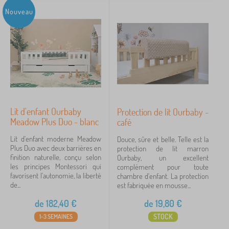
Nouveau
Lit d'enfant Ourbaby
Protection de lit Ourbaby -
Meadow Plus Duo - blanc
café
Lit d'enfant moderne Meadow
Douce, sûre et belle. Telle est la
Plus Duo avec deux barrières en
protection de lit marron
finition naturelle, conçu selon
Ourbaby, un excellent
les principes Montessori qui
complément pour toute
favorisent l'autonomie, la liberté
chambre d'enfant. La protection
de...
est fabriquée en mousse...
de
182,40
€
de
19,80
€
STOCK
1-3 SEMAINES