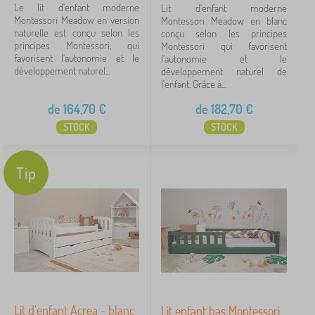
Le lit d'enfant moderne
Lit d'enfant moderne
lits superposés
19
Montessori Meadow en version
Montessori Meadow en blanc
naturelle est conçu selon les
conçu selon les principes
principes Montessori, qui
Montessori qui favorisent
avec maisonnette
17
favorisent l'autonomie et le
l'autonomie et le
développement naturel...
développement naturel de
afficher
l'enfant. Grâce à...
plus >
de
164,70
€
de
182,70
€
Matière lit
STOCK
STOCK
massif
72
Tip
stratifié
43
MDF plaque
7
contre-plaqué
2
solide / stratifié
2
Lit d'enfant Acrea - blanc
Lit enfant bas Montessori
stratifié / mdf plaque
2