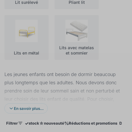
Lit surélevé
Pliant lit
Lits avec matelas
Lits en métal
et sommier
Les jeunes enfants ont besoin de dormir beaucoup
plus longtemps que les adultes. Nous devons donc
prendre soin de leur sommeil sain et non perturbé et
leur choisir des lits enfant de qualité. Pour choisir,
deux critères sont particulièrement importants : l’âge
En savoir plus...
des enfants et les dimensions du lit. Jusqu’à l’âge de
✓
☆
%
Filtrer
stock
nouveauté
Réductions et promotions
Dimens
2 à 3 ans, les enfants devraient dormir dans un lit