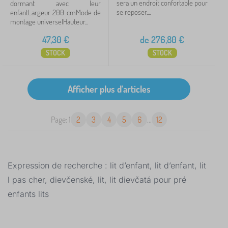
sera un endroit confortable pour
dormant avec leur
se reposer,...
enfantLargeur 200 cmMode de
montage universelHauteur...
47,30
€
de
276,80
€
STOCK
STOCK
Page: 1
2
3
4
5
6
...
12
Expression de recherche : lit d’enfant, lit d’enfant, lit
l pas cher, dievčenské, lit, lit dievčatá pour pré
enfants lits