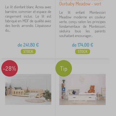
Ourbaby Meadow - vert
Le lit d'enfant blanc Acrea avec
afficher
barrière, sommier et espace de
Le lit enfant Montessori
plus >
rangement inclus. Le lit est
Meadow moderne en couleur
fabriqué en MDF de qualité avec
verte, conçu selon les principes
des bords arrondis. L'épaisseur
fondamentaux de Montessori,
Couleurs des lits
du...
séduira tous les parents
souhaitant encourager...
de
241,80
€
de
174,00
€
blanc
78
STOCK
STOCK
naturel
52
-28%
Tip
rose
15
gris
14
turquoise
7
vert
7