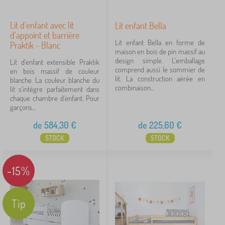
110 kg
4
Lit d'enfant avec lit
Lit enfant Bella
d'appoint et barrière
Lit enfant Bella en forme de
90 kg
2
Praktik - Blanc
maison en bois de pin massif au
design simple. L'emballage
Lit d'enfant extensible Praktik
afficher
comprend aussi le sommier de
en bois massif de couleur
plus >
lit. La construction aérée en
blanche. La couleur blanche du
combinaison...
lit s'intègre parfaitement dans
chaque chambre d'enfant. Pour
Prix
garçons...
8 €
4 218 €
de
584,30
€
de
225,60
€
STOCK
STOCK
iltration
-15%
Rechercher dans les filtres
Tip
Disponibilité