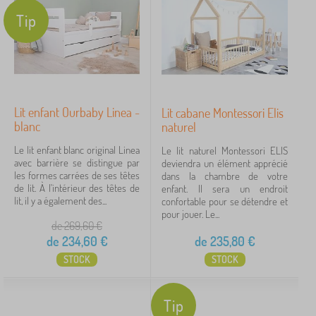
Tip
Lit enfant Ourbaby Linea -
Lit cabane Montessori Elis
blanc
naturel
Le lit enfant blanc original Linea
Le lit naturel Montessori ELIS
avec barrière se distingue par
deviendra un élément apprécié
les formes carrées de ses têtes
dans la chambre de votre
de lit. À l'intérieur des têtes de
enfant. Il sera un endroit
lit, il y a également des...
confortable pour se détendre et
pour jouer. Le...
de 269,60
€
de
234,60
€
de
235,80
€
STOCK
STOCK
Tip