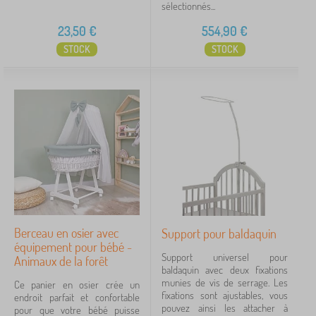
sélectionnés...
de bambou, qui assurera une douceur et absorption
Étiquettes
23,50
€
554,90
€
plus élevée que chez les couches en coton. Elles
STOCK
STOCK
répondent aux exigences des normes d’hygiène et
Groupes
sont antiallergiques. Elles peuvent être lavées à la
Marques
machine, mais sans l’utilisation d’adoucissant qui
réduit la capacité d’absorption.
Annuler
FILTRATION
Berceau en osier avec
Support pour baldaquin
équipement pour bébé -
Support universel pour
Animaux de la forêt
baldaquin avec deux fixations
munies de vis de serrage. Les
Ce panier en osier crée un
fixations sont ajustables, vous
endroit parfait et confortable
pouvez ainsi les attacher à
pour que votre bébé puisse