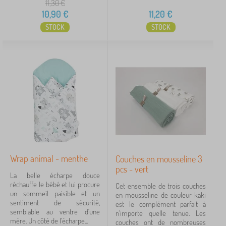
11,30
€
10,90
€
11,20
€
STOCK
STOCK
Wrap animal - menthe
Couches en mousseline 3
pcs - vert
La belle écharpe douce
réchauffe le bébé et lui procure
Cet ensemble de trois couches
un sommeil paisible et un
en mousseline de couleur kaki
sentiment de sécurité,
est le complément parfait à
semblable au ventre d'une
n'importe quelle tenue. Les
mère. Un côté de l'écharpe...
couches ont de nombreuses