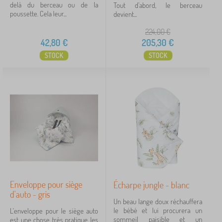
delà du berceau ou de la
Tout d’abord, le berceau
poussette. Cela leur...
devient...
224,00
€
42,80
€
205,30
€
STOCK
STOCK
Enveloppe pour siège
Écharpe jungle - blanc
d'auto - gris
Un beau lange doux réchauffera
le bébé et lui procurera un
L'enveloppe pour le siège auto
sommeil paisible et un
est une chose très pratique les