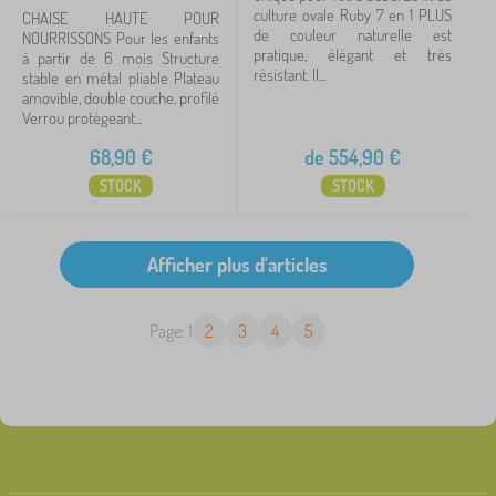
culture ovale Ruby 7 en 1 PLUS
CHAISE HAUTE POUR
de couleur naturelle est
NOURRISSONS Pour les enfants
pratique, élégant et très
à partir de 6 mois Structure
résistant. Il...
stable en métal pliable Plateau
amovible, double couche, profilé
Verrou protégeant...
68,90
€
de
554,90
€
STOCK
STOCK
Page: 1
2
3
4
5