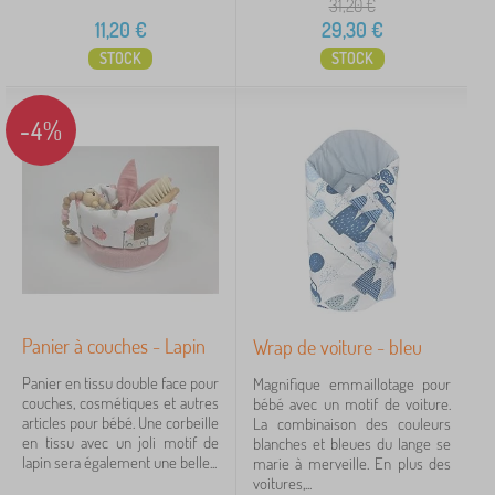
31,20
€
11,20
€
29,30
€
STOCK
STOCK
-4%
Panier à couches - Lapin
Wrap de voiture - bleu
Panier en tissu double face pour
Magnifique emmaillotage pour
couches, cosmétiques et autres
bébé avec un motif de voiture.
articles pour bébé. Une corbeille
La combinaison des couleurs
en tissu avec un joli motif de
blanches et bleues du lange se
lapin sera également une belle...
marie à merveille. En plus des
voitures,...