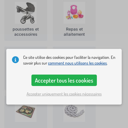
poussettes et
Repas et
accessoires
allaitement
Ce site utilise des cookies pour faciliter la navigation. En
savoir plus sur
comment nous utilisons les cookies
.
Accepter tous les cookies
Sécurité enfants
Sièges auto
Accepter uniquement les cookies nécessaires