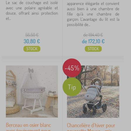
Le sac de couchage est isolé
apparence élégante et convient
avec une polaire agréable et
aussi bien à une chambre de
douce, offrant ainsi protection
fille qu'à une chambre de
et...
garçon. L'avantage du lit est la
possibilité de...
56,50
€
de 194,40
€
30,80
€
de
172,10
€
STOCK
STOCK
-45%
Tip
Berceau en osier blanc
Chancelière d'hiver pour
avec équipement pour