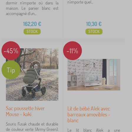
n'importe quel...
dormir n'importe où dans la
maison. Le panier blanc est
accompagné d'un...
162,20
€
10,30
€
STOCK
STOCK
-45%
-11%
Tip
Sac poussette hiver
Lit de bébé Alek avec
Mouse - kaki
barreaux amovibles -
blanc
Souris Fusak chaude et durable
de couleur verte (Army Green).
Le lit blanc Alek a une