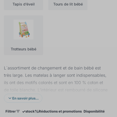
Tapis d’éveil
Tours de lit bébé
Trotteurs bébé
L´assortiment de changement et de bain bébé est
très large. Les matelas à langer sont indispensables,
ils ont des motifs colorés et sont en 100 % coton et
de toile blanche. L’intérieur est rembourré de silicone
ce qui permet de laver les matelas à langer à 30°C
En savoir plus...
et de les repasser ensuite à la même température.
✓
%
Filtrer
stock
Réductions et promotions
Disponibilité
Prix
Des baignoires bébé sont suffisamment profondes et