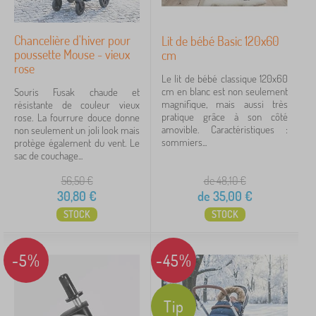
Chancelière d'hiver pour
Lit de bébé Basic 120x60
poussette Mouse - vieux
cm
rose
Le lit de bébé classique 120x60
cm en blanc est non seulement
Souris Fusak chaude et
magnifique, mais aussi très
résistante de couleur vieux
pratique grâce à son côté
rose. La fourrure douce donne
amovible. Caractéristiques :
non seulement un joli look mais
sommiers...
protège également du vent. Le
sac de couchage...
56,50
€
de 48,10
€
30,80
€
de
35,00
€
STOCK
STOCK
-5%
-45%
Tip