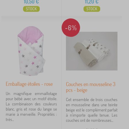
10,50
€
11,20
€
STOCK
STOCK
-6%
Emballage étoiles - rose
Couches en mousseline 3
pcs - beige
Un magnifique emmaillotage
pour bébé avec un motif étoile.
Cet ensemble de trois couches
La combinaison des couleurs
en mousseline dans une teinte
blanc, gris et rose du lange se
beige est le complément parfait
marie à merveille. Propriétés :
à n'importe quelle tenue. Les
très...
couches ont de nombreuses...