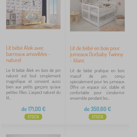
Lit bébé Alek avec
Lit de bébé en bois pour
barreaux amovibles -
jumeaux Ourbaby Twinny
naturel
- blanc
Le lit bébé Alek en bois de pin
Lit de bébé pratique en bois
naturel est tout simplement
massif de pin, conçu
magnifique et convient aussi
spécialement pour les jumeaux.
bien aux petits garçons qu'aux
Offre un espace sûr, stable et
petites filles. L'aspect naturel du
confortable pour s'endormir
lit...
ensemble pendant les...
de
171,00
€
de
350,60
€
STOCK
STOCK