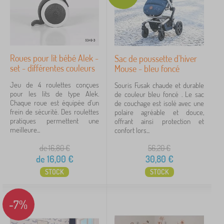
Roues pour lit bébé Alek -
Sac de poussette d'hiver
set - différentes couleurs
Mouse - bleu foncé
Jeu de 4 roulettes conçues
Souris Fusak chaude et durable
pour les lits de type Alek.
de couleur bleu foncé . Le sac
Chaque roue est équipée d'un
de couchage est isolé avec une
frein de sécurité. Des roulettes
polaire agréable et douce,
pratiques permettent une
offrant ainsi protection et
meilleure...
confort lors...
de 16,80
€
56,20
€
de
16,00
€
30,80
€
STOCK
STOCK
-7%