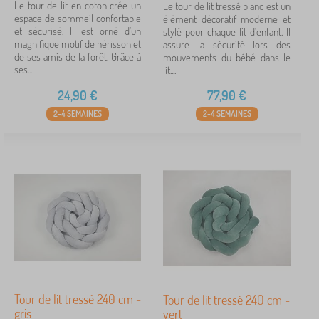
Le tour de lit en coton crée un
Le tour de lit tressé blanc est un
espace de sommeil confortable
élément décoratif moderne et
et sécurisé. Il est orné d'un
stylé pour chaque lit d'enfant. Il
magnifique motif de hérisson et
assure la sécurité lors des
de ses amis de la forêt. Grâce à
mouvements du bébé dans le
ses...
lit....
24,90
€
77,90
€
2-4 SEMAINES
2-4 SEMAINES
Tour de lit tressé 240 cm -
Tour de lit tressé 240 cm -
gris
vert