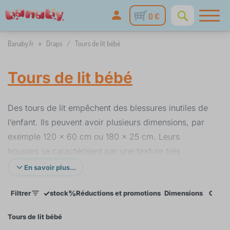
0 €
Banaby.fr
»
Draps
/
Tours de lit bébé
Tours de lit bébé
Des tours de lit empêchent des blessures inutiles de
l’enfant. Ils peuvent avoir plusieurs dimensions, par
exemple 120 x 60 cm ou 180 x 25 cm. Leurs
housses se caractérisent par une texture très
agréable au toucher parce qu’elles sont fabriquées
En savoir plus...
100 % coton. Les tours de lit supportent bien les
✓
%
Filtrer
stock
Réductions et promotions
Dimensions
Coule
nombreux lavages et sont remplis de matières de
qualité composées de fibres de silicone. Leur
Tours de lit bébé
entretien est facile et sont bien aérés. Vous pouvez