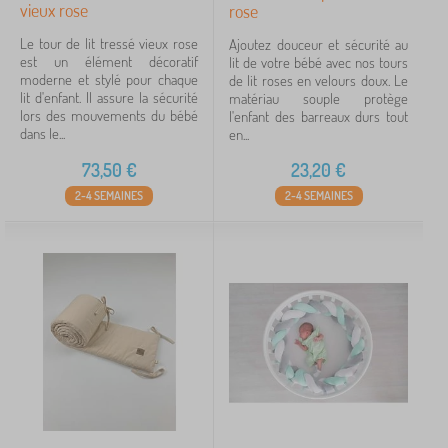
vieux rose
rose
Le tour de lit tressé vieux rose
Ajoutez douceur et sécurité au
est un élément décoratif
lit de votre bébé avec nos tours
moderne et stylé pour chaque
de lit roses en velours doux. Le
lit d'enfant. Il assure la sécurité
matériau souple protège
lors des mouvements du bébé
l'enfant des barreaux durs tout
dans le...
en...
73,50
€
23,20
€
2-4 SEMAINES
2-4 SEMAINES