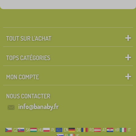
TOUT SUR L'ACHAT
TOPS CATÉGORIES
MON COMPTE
NOUS CONTACTER
info@banaby.fr
CZ
SK
HU
PL
EN
DE
RO
AT
HR
IT
SI
IE