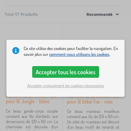
choisir les tours de lit en différentes couleurs pour
qu’ils soient assortis avec le lit.
Total
17
Produits
×
FILTRER
Recommandé
Dimensions
240x16 cm
7
Ce site utilise des cookies pour faciliter la navigation. En
savoir plus sur
comment nous utilisons les cookies
.
Couleur
Accepter tous les cookies
blanc
9
Accepter uniquement les cookies nécessaires
mix barev
5
Barrière de protection 180
Manteau de protection 180
pour lit Jungle - blanc
pour lit bébé Fox - rose
rose
4
Ce beau garde-corps souple
Ce beau manteau moelleux
vert
4
convient aux lits d'enfants aux
convient aux lits de 120 x 60 cm.
dimensions de 120 x 60 cm. La
Un côté du manteau est décoré
cheminée est décorée d'un
bleu
d'un beau motif de renards et
3