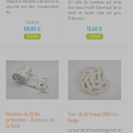
chaque lit d'enfant. Elle assure la
Un côté du manteau est orné
sécurité lors des mouvements
d'un beau motif d'animaux de la
iltration
du...
forêt et l'autre côté est gris.
Grâce aux...
75,40
€
Rechercher dans les filtres
68,80
€
15,40
€
STOCK
STOCK
Disponibilité
Type d'offre
Étiquettes
Annuler
FILTRATION
Barrière de lit de
Tour de lit tressé 240 cm -
protection - Animaux de
beige
la forêt
Le tour de lit tressé beige est un