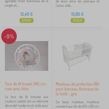
agréable motif d'animaux de la
de leurs amis les animaux et
jungle et,...
l'autre côté...
gris
3
15,40
€
15,80
€
afficher
STOCK
STOCK
plus >
Motive
-9%
sans motif
5
animaux
4
pour fille
2
pour garçon
1
Tour de lit tressé 240 cm -
Manteau de protection 180
rose avec bleu
pour berceau Animaux de
Prix
la forêt - gris
La tour de lit tressée aux
15 €
78 €
couleurs pastel est un élément
Ce beau manteau moelleux
décoratif moderne et stylé pour
convient aux lits de 120 x 60 cm.