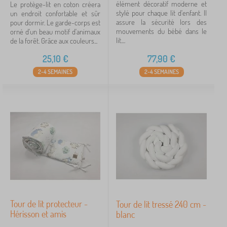
élément décoratif moderne et
Le protège-lit en coton créera
stylé pour chaque lit d'enfant. Il
un endroit confortable et sûr
assure la sécurité lors des
pour dormir. Le garde-corps est
mouvements du bébé dans le
orné d'un beau motif d'animaux
lit....
de la forêt. Grâce aux couleurs...
25,10
€
77,90
€
2-4 SEMAINES
2-4 SEMAINES
Tour de lit protecteur -
Tour de lit tressé 240 cm -
Hérisson et amis
blanc