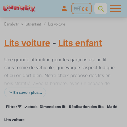
0 €
Banaby.fr
»
Lits enfant
/
Lits voiture
Lits voiture
-
Lits enfant
Une grande attraction pour les garçons est un lit
sous forme de véhicule, qui évoque l’aspect ludique
et où on dort bien. Notre choix propose des lits en
bois stratifié, avec la barrière, avec un espace de
rangement et avec des motifs pour enfants. En bleu
En savoir plus...
ou en rouge. Ils en existent deux catégories : de 2 à
✓
Filtrer
stock
Dimensions lit
Réalisation des lits
Matière lit
6 ans et à partir de 6 ans et plus. Il y a quatre
variantes des dimensions, la plus petite 140 x 70 cm,
Lits voiture
ensuite 180 x 80 cm et 180 x 90 cm, et enfin pour