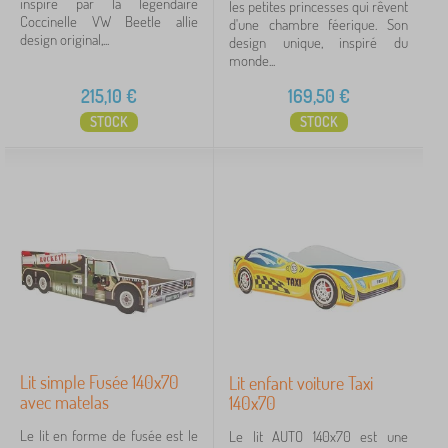
inspiré par la légendaire
les petites princesses qui rêvent
Coccinelle VW Beetle allie
Annuler
FILTRATION
d'une chambre féerique. Son
design original,...
design unique, inspiré du
monde...
215,10
€
169,50
€
STOCK
STOCK
Lit simple Fusée 140x70
Lit enfant voiture Taxi
avec matelas
140x70
Le lit en forme de fusée est le
Le lit AUTO 140x70 est une