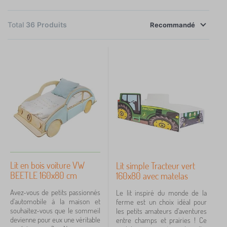
les grands garçons 190 x 90 cm. Le modèle de lit
×
FILTRER
voiture le plus simple est un lit standard en bois avec
Total
36
Produits
Recommandé
des côtés imprimés par des motifs de voiture.
Dimensions lit
160x80 cm
2
Réalisation des lits
avec barrière
2
s roštem
2
Lit en bois voiture VW
Lit simple Tracteur vert
BEETLE 160x80 cm
160x80 avec matelas
Matière lit
Avez-vous de petits passionnés
Le lit inspiré du monde de la
stratifié / mdf plaque
2
d'automobile à la maison et
ferme est un choix idéal pour
souhaitez-vous que le sommeil
les petits amateurs d'aventures
devienne pour eux une véritable
entre champs et prairies ! Ce