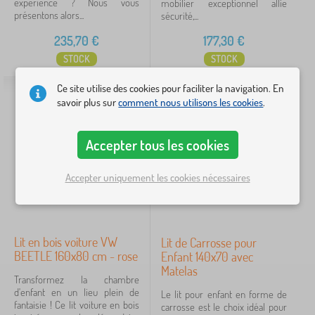
Couleurs des lits
expérience ? Nous vous
mobilier exceptionnel allie
présentons alors...
sécurité,...
naturel
2
235,70
€
177,30
€
STOCK
STOCK
rose
1
Ce site utilise des cookies pour faciliter la navigation. En
turquoise
1
savoir plus sur
comment nous utilisons les cookies
.
Prix
Accepter tous les cookies
141 €
236 €
Accepter uniquement les cookies nécessaires
iltration
Lit en bois voiture VW
Lit de Carrosse pour
Rechercher dans les filtres
BEETLE 160x80 cm - rose
Enfant 140x70 avec
Matelas
Transformez la chambre
Disponibilité
d'enfant en un lieu plein de
Le lit pour enfant en forme de
fantaisie ! Ce lit voiture en bois
carrosse est le choix idéal pour