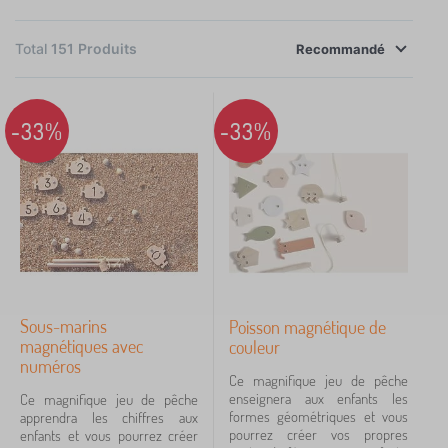
poussettes de poupées qui peuvent également servir
×
FILTRER
de trotteur. Les jeux en bois sont sans danger pour la
Total
151
Produits
Recommandé
santé, car ils sont peints avec des peintures et des
Compétence
vernis respectueux de l'environnement qui ne
présentent aucun risque de fuite de produits
-33%
-33%
fantaisie
1
chimiques inappropriés. La créativité et l'imagination
des enfants sont encouragées par les jouets en bois.
Âge de l´enfant
pro předškoláky
1
Réalisation
Sous-marins
Poisson magnétique de
magnétiques avec
couleur
hra
9
numéros
Ce magnifique jeu de pêche
cosmétique salon
1
enseignera aux enfants les
Ce magnifique jeu de pêche
formes géométriques et vous
apprendra les chiffres aux
pourrez créer vos propres
enfants et vous pourrez créer
trafic moyens
1