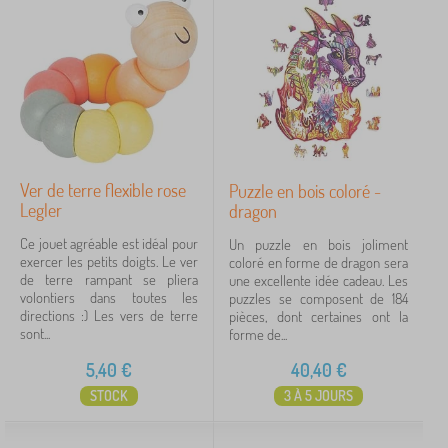
Ver de terre flexible rose
Puzzle en bois coloré -
Legler
dragon
Ce jouet agréable est idéal pour
Un puzzle en bois joliment
exercer les petits doigts. Le ver
coloré en forme de dragon sera
de terre rampant se pliera
une excellente idée cadeau. Les
volontiers dans toutes les
puzzles se composent de 184
directions :) Les vers de terre
pièces, dont certaines ont la
sont...
forme de...
5,40
€
40,40
€
STOCK
3 À 5 JOURS