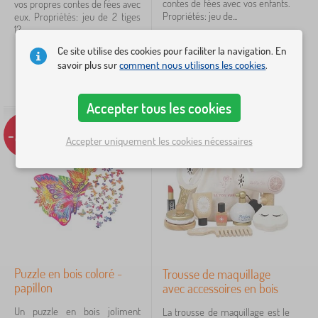
contes de fées avec vos enfants.
vos propres contes de fées avec
Propriétés: jeu de...
eux. Propriétés: jeu de 2 tiges
12...
Prix
Ce site utilise des cookies pour faciliter la navigation. En
24,20
€
27,80
€
1 €
105 €
savoir plus sur
comment nous utilisons les cookies
.
16,20
€
18,60
€
STOCK
STOCK
Accepter tous les cookies
iltration
-22%
Accepter uniquement les cookies nécessaires
Rechercher dans les filtres
Disponibilité
Type d'offre
Étiquettes
Puzzle en bois coloré -
Trousse de maquillage
Marques
papillon
avec accessoires en bois
Un puzzle en bois joliment
La trousse de maquillage est le