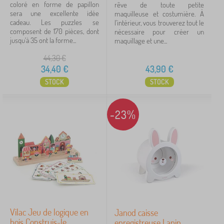
coloré en forme de papillon
rêve de toute petite
Annuler
FILTRATION
sera une excellente idée
maquilleuse et costumière. À
cadeau. Les puzzles se
l'intérieur, vous trouverez tout le
composent de 170 pièces, dont
nécessaire pour créer un
jusqu'à 35 ont la forme...
maquillage et une...
44,30
€
34,40
€
43,90
€
STOCK
STOCK
-23%
Vilac Jeu de logique en
Janod caisse
bois Construis-le
enregistreuse Lapin