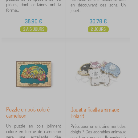
pièces, dont certaines ont la
en découvrant des sons. Un
forme...
jouet...
38,90
€
30,70
€
3 À 5 JOURS
2 JOURS
Puzzle en bois coloré -
Jouet à ficelle animaux
caméléon
PolarB
Un puzzle en bois joliment
Prêts pour un entraînement des
coloré en forme de caméléon
doigts ? Ces adorables animaux
sera une excellente idée
sont très exigeants. Ils invitent à