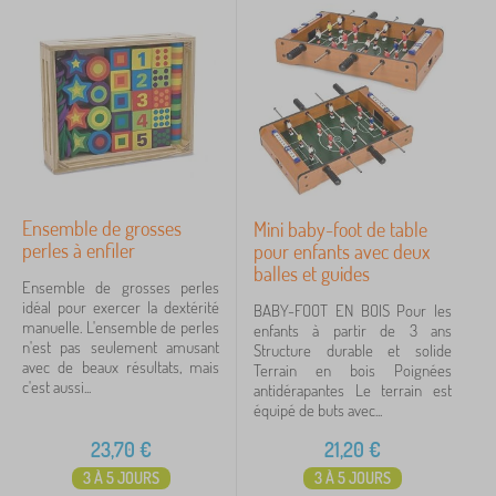
Ensemble de grosses
Mini baby-foot de table
perles à enfiler
pour enfants avec deux
balles et guides
Ensemble de grosses perles
idéal pour exercer la dextérité
BABY-FOOT EN BOIS Pour les
manuelle. L'ensemble de perles
enfants à partir de 3 ans
n'est pas seulement amusant
Structure durable et solide
avec de beaux résultats, mais
Terrain en bois Poignées
c'est aussi...
antidérapantes Le terrain est
équipé de buts avec...
23,70
€
21,20
€
3 À 5 JOURS
3 À 5 JOURS