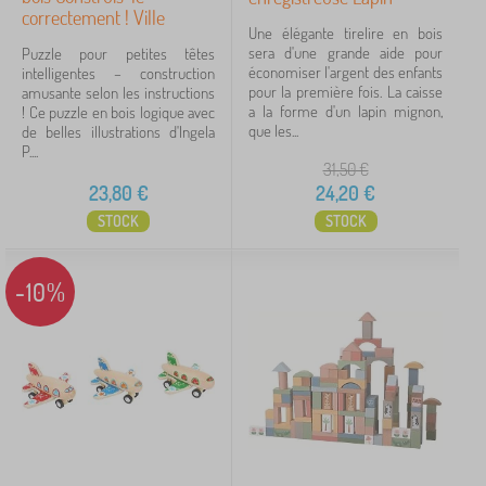
correctement ! Ville
Une élégante tirelire en bois
sera d'une grande aide pour
Puzzle pour petites têtes
économiser l'argent des enfants
intelligentes – construction
pour la première fois. La caisse
amusante selon les instructions
a la forme d'un lapin mignon,
! Ce puzzle en bois logique avec
que les...
de belles illustrations d'Ingela
P....
31,50
€
23,80
€
24,20
€
STOCK
STOCK
-10%