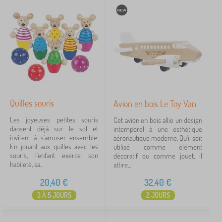
Quilles souris
Avion en bois Le Toy Van
Les joyeuses petites souris
Cet avion en bois allie un design
dansent déjà sur le sol et
intemporel à une esthétique
invitent à s'amuser ensemble.
aéronautique moderne. Qu'il soit
En jouant aux quilles avec les
utilisé comme élément
souris, l'enfant exerce son
décoratif ou comme jouet, il
habileté, sa...
attire...
20,40
€
32,40
€
3 À 5 JOURS
2 JOURS