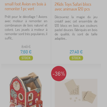
small foot Avion en bois à
2Kids Toys Safari blocs
remonter 1 pc vert
avec animaux 120 pcs
Prêt pour le décollage ! Avions
Découvrez la magie du jeu
avec moteur à remonter en
créatif avec cet ensemble de
combinaison de bois naturel et
120 blocs en bois aux couleurs
coloré. Les jouets à moteur à
pastel douces. Fabriqués en bois
remonter sont très populaires, il
de qualité, ils sont de taille
suffit...
adaptée...
8,40
€
7,60
€
27,40
€
STOCK
STOCK
-36%