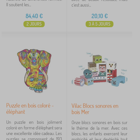
Il soutient les...
c'est aussi...
84,40
€
20,10
€
2 JOURS
3 À 5 JOURS
Puzzle en bois coloré -
Vilac Blocs sonores en
éléphant
bois Mer
Un puzzle en bois joliment
Onze blocs sonores en bois sur
coloré en forme d'éléphant sera
le thème de la mer. Avec ces
une excellente idée cadeau. Les
blocs, les enfants exercent leur
puzzles se composent de 193
motricité et leur dextérité tout