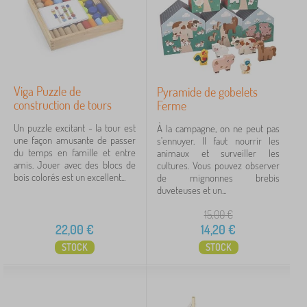
Viga Puzzle de
Pyramide de gobelets
construction de tours
Ferme
Un puzzle excitant - la tour est
À la campagne, on ne peut pas
une façon amusante de passer
s'ennuyer. Il faut nourrir les
du temps en famille et entre
animaux et surveiller les
amis. Jouer avec des blocs de
cultures. Vous pouvez observer
bois colorés est un excellent...
de mignonnes brebis
duveteuses et un...
15,00
€
22,00
€
14,20
€
STOCK
STOCK