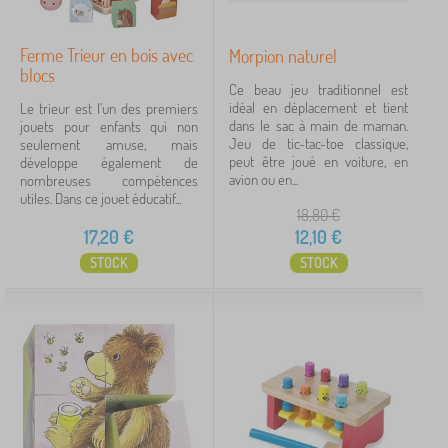
Ferme Trieur en bois avec
Morpion naturel
blocs
Ce beau jeu traditionnel est
idéal en déplacement et tient
Le trieur est l'un des premiers
dans le sac à main de maman.
jouets pour enfants qui non
Jeu de tic-tac-toe classique,
seulement amuse, mais
peut être joué en voiture, en
développe également de
avion ou en...
nombreuses compétences
utiles. Dans ce jouet éducatif...
18,80
€
17,20
€
12,10
€
STOCK
STOCK