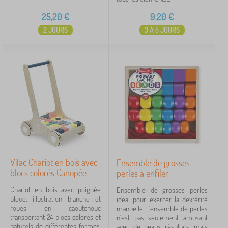
25,20
€
9,20
€
2 JOURS
3 À 5 JOURS
Vilac Chariot en bois avec
Ensemble de grosses
blocs colorés Canopée
perles à enfiler
Chariot en bois avec poignée
Ensemble de grosses perles
bleue, illustration blanche et
idéal pour exercer la dextérité
roues en caoutchouc
manuelle. L'ensemble de perles
transportant 24 blocs colorés et
n'est pas seulement amusant
naturels de différentes formes.
avec de beaux résultats, mais