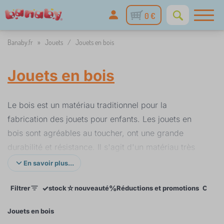
0 €
Banaby.fr
»
Jouets
/
Jouets en bois
Jouets en bois
Le bois est un matériau traditionnel pour la
fabrication des jouets pour enfants. Les jouets en
bois sont agréables au toucher, ont une grande
durabilité et résistance. Il s'agit d'un matériau très
polyvalent qui peut être utilisé pour la production de
En savoir plus...
différents types de jouets, qu'il s'agisse de puzzles
✓
☆
%
Filtrer
stock
nouveauté
Réductions et promotions
Compé
colorés et gais pour les enfants, de blocs avec
lesquels les enfants entraînent leur motricité fine et
Jouets en bois
la coordination de leurs mouvements, ou de