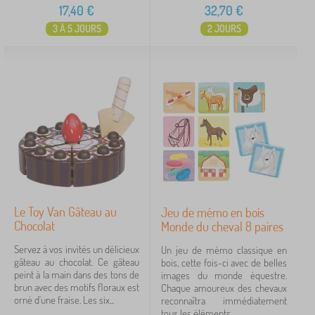
17,40
€
32,70
€
3 À 5 JOURS
2 JOURS
Le Toy Van Gâteau au
Jeu de mémo en bois
Chocolat
Monde du cheval 8 paires
Servez à vos invités un délicieux
Un jeu de mémo classique en
gâteau au chocolat. Ce gâteau
bois, cette fois-ci avec de belles
peint à la main dans des tons de
images du monde équestre.
brun avec des motifs floraux est
Chaque amoureux des chevaux
orné d'une fraise. Les six...
reconnaîtra immédiatement
tous les éléments...