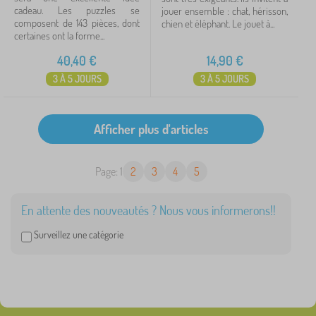
cadeau. Les puzzles se
jouer ensemble : chat, hérisson,
composent de 143 pièces, dont
chien et éléphant. Le jouet à...
certaines ont la forme...
40,40
€
14,90
€
3 À 5 JOURS
3 À 5 JOURS
Page: 1
2
3
4
5
En attente des nouveautés ? Nous vous informerons!!
Surveillez une catégorie