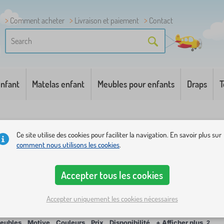
Comment acheter
Livraison et paiement
Contact
enfant
Matelas enfant
Meubles pour enfants
Draps
T
atère pour enfants
Ce site utilise des cookies pour faciliter la navigation. En savoir plus sur
comment nous utilisons les cookies
.
s meubles pour enfants
Accepter tous les cookies
nt à garder la pièce ou le hall de votre enfant, mais ils d
Accepter uniquement les cookies nécessaires
eubles
Motive
Couleurs
Prix
Disponibilité
+ Afficher plus
2