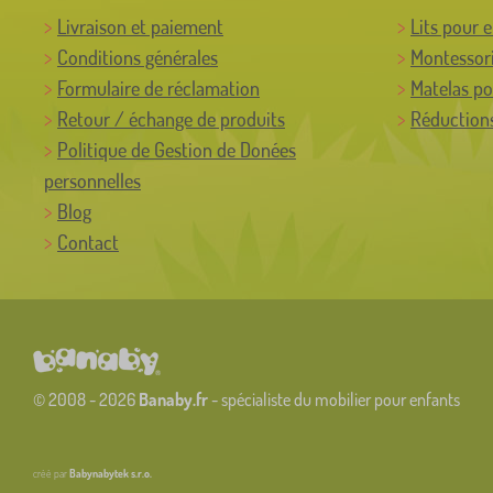
Livraison et paiement
Lits pour 
Conditions générales
Montessor
Formulaire de réclamation
Matelas po
Retour / échange de produits
Réductions
Politique de Gestion de Donées
personnelles
Blog
Contact
© 2008 - 2026
Banaby.fr
- spécialiste du mobilier pour enfants
créé par
Babynabytek s.r.o.