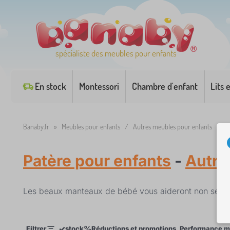
spécialiste des meubles pour enfants
En stock
Montessori
Chambre d'enfant
Lits 
Banaby.fr
»
Meubles pour enfants
/
Autres meubles pour enfants
/
P
Patère pour enfants
-
Autre
Les beaux manteaux de bébé vous aideront non seuleme
✓
%
Filtrer
stock
Réductions et promotions
Performance m