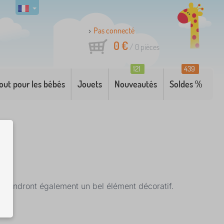
Pas connecté
0 €
/
0
pièces
121
439
out pour les bébés
Jouets
Nouveautés
Soldes %
eviendront également un bel élément décoratif.