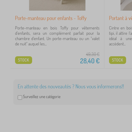
 €
Porte-manteau pour enfants - Toffy
Portant à 
Porte-manteau en bois Toffy pour vêtements
Cintre en boi
d'enfants, sera un complément parfait pour la
tipi, il attir
chambre d'enfant. Un porte-manteau ou un "valet
idéal à une
de nuit" auquel les...
accèdent...
49,30
€
28,40
€
STOCK
STOCK
En attente des nouveautés ? Nous vous informerons!!
Surveillez une catégorie