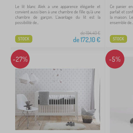
3
Le lit blanc Alek a une apparence élégante et
Ce panier en
convient aussi bien à une chambre de fille qu'à une
parfait et co
chambre de garçon. L'avantage du lit est la
la maison. L
3
possibilité de...
ensemble de..
3
de 194,40
€
de
172,10
€
STOCK
STOCK
3
-27%
-5%
 €