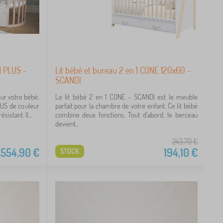
1 PLUS -
Lit bébé et bureau 2 en 1 CONE 120x60 -
SCANDI
ur votre bébé.
Le lit bébé 2 en 1 CONE - SCANDI est le meuble
LUS de couleur
parfait pour la chambre de votre enfant. Ce lit bébé
sistant. Il...
combine deux fonctions. Tout d’abord, le berceau
devient...
243,70
€
554,90
€
194,10
€
STOCK