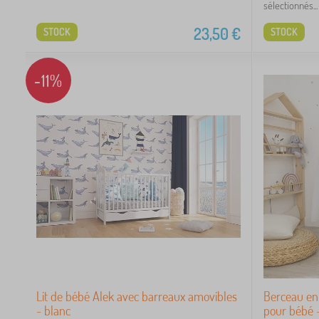
sélectionnés...
23,50
€
STOCK
STOCK
14
-11%
9
7
2
1
21
Lit de bébé Alek avec barreaux amovibles
Berceau en
11
- blanc
pour bébé 