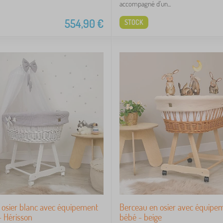
accompagné d'un...
554,90
€
STOCK
 osier blanc avec équipement
Berceau en osier avec équipe
- Hérisson
bébé - beige