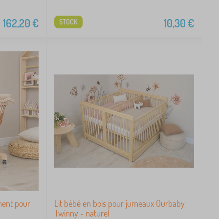
162,20
€
10,30
€
STOCK
ment pour
Lit bébé en bois pour jumeaux Ourbaby
Twinny - naturel