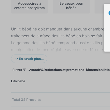
Accessoires à
Berceaux pour
enfants postýlkám
bébés
cie
Un lit bébé ne doit manquer dans aucune chambre d’enfa
traitement de surface des lits bébé en bois se fait ave
La gamme des lits bébé comprend aussi des lits parapl
manipulation, le fond réglable avec une différente ca
sécurité. Nous offrons également des paniers en osier 
En savoir plus...
✓
%
Filtrer
stock
Réductions et promotions
Dimension lit 
×
Lits bébé
Total
34
Produits
10