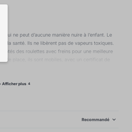
e qui ne peut d’aucune manière nuire à l’enfant. Le
 de la santé. Ils ne libèrent pas de vapeurs toxiques.
 dotés des roulettes avec freins pour une meilleure
 de place, ils sont mobiles, avec un certificat de
+ Afficher plus
4
Recommandé