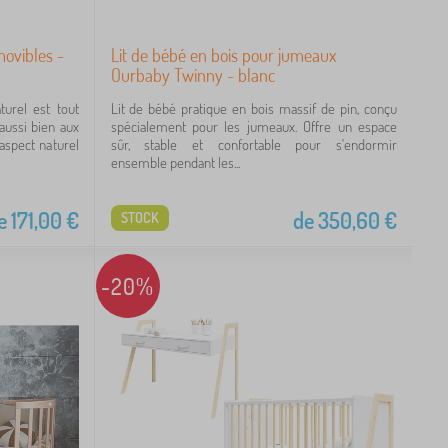
movibles -
Lit de bébé en bois pour jumeaux
Ourbaby Twinny - blanc
turel est tout
Lit de bébé pratique en bois massif de pin, conçu
aussi bien aux
spécialement pour les jumeaux. Offre un espace
'aspect naturel
sûr, stable et confortable pour s'endormir
ensemble pendant les...
e
171,00
€
de
350,60
€
STOCK
-20%