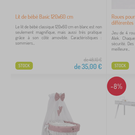
Lit de bébé Basic 120x60 cm
Roues pour 
différentes
Le lit de bébé classique 120x60 cm en blanc est non
seulement magnifique, mais aussi très pratique
Jeu de 4 roul
grâce à son côté amovible. Caractéristiques :
Alek. Chaqu
sommiers...
sécurité. Des
meilleure...
de 48,10
€
de
35,00
€
STOCK
STOCK
-8%