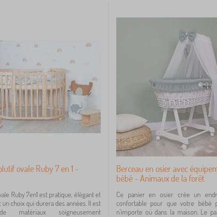
lutif ovale Ruby 7 en 1 -
Berceau en osier avec équipe
bébé - Animaux de la forêt
ovale Ruby 7en1 est pratique, élégant et
Ce panier en osier crée un endro
t un choix qui durera des années. Il est
confortable pour que votre bébé 
e matériaux soigneusement
n'importe où dans la maison. Le pa