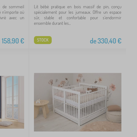
ce de sommeil
Lit bébé pratique en bois massif de pin, conçu
é n'importe où
spécialement pour les jumeaux. Offre un espace
ivré avec un
sûr, stable et confortable pour s'endormir
ensemble durant les...
158,90
€
de
330,40
€
STOCK