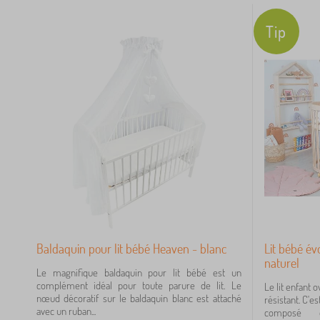
5
Tip
12
10
9
8
Baldaquin pour lit bébé Heaven - blanc
Lit bébé évo
7
naturel
Le magnifique baldaquin pour lit bébé est un
2
complément idéal pour toute parure de lit. Le
Le lit enfant 
nœud décoratif sur le baldaquin blanc est attaché
résistant. C'es
avec un ruban...
composé d