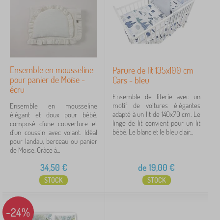
Ensemble en mousseline
Parure de lit 135x100 cm
pour panier de Moïse -
Cars - bleu
écru
Ensemble de literie avec un
motif de voitures élégantes
Ensemble en mousseline
adapté à un lit de 140x70 cm. Le
élégant et doux pour bébé,
linge de lit convient pour un lit
composé d'une couverture et
bébé. Le blanc et le bleu clair...
d'un coussin avec volant. Idéal
pour landau, berceau ou panier
de Moïse. Grâce à...
34,50
€
de
19,00
€
STOCK
STOCK
-24%