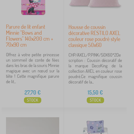
Parure de lit enfant
Housse de coussin
Minnie "Bows and
décorative RESTILO AXEL
Flowers" 140x200 cm +
couleur rose poudré style
70x90 cm
classique 50x60
Offrez à votre petite princesse
CHP/AXEL/P.PINK/50X60*2De
un sommeil de conte de fées
scription : Coussin décoratif de
dans les bras de la souris Minnie
la marque DecoKing de la
magique avec un nœud sur la
collection AXEL en couleur rose
tête ! Cette magnifique parure
poudré.Ce magnifique coussin
de lit...
décoratif de la...
27,70
€
15,50
€
STOCK
STOCK