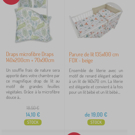
Draps microfibre Draps
Parure de lit 135x100 cm
140x200cm + 70x90cm
FOX - beige
Un souffle frais de nature sera
Ensemble de literie avec un
apporté dans votre chambre par
motif de renard élégant adapté
ce magnifique drap de lit au
à un lit de 140x70 cm. La literie
motif de grandes feuilles
est élégante et convient à la fois
végétales. Grâce à la microfibre
pour un lit bébé et un lit bébé....
douce à...
18,50
€
14,10
€
de
19,00
€
STOCK
STOCK