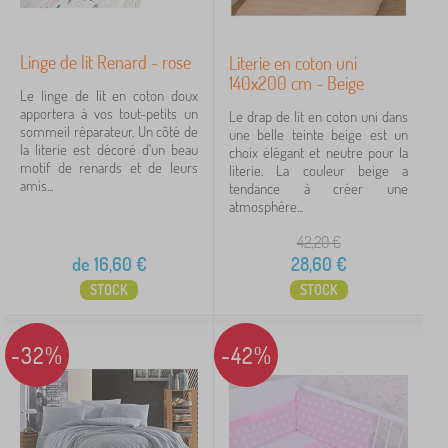
Linge de lit Renard - rose
Literie en coton uni
140x200 cm - Beige
Le linge de lit en coton doux
apportera à vos tout-petits un
Le drap de lit en coton uni dans
sommeil réparateur. Un côté de
une belle teinte beige est un
la literie est décoré d'un beau
choix élégant et neutre pour la
motif de renards et de leurs
literie. La couleur beige a
amis...
tendance à créer une
atmosphère...
42,20
€
de
16,60
€
28,60
€
STOCK
STOCK
-32%
-42%