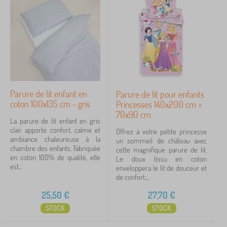
Parure de lit enfant en
Parure de lit pour enfants
coton 100x135 cm - gris
Princesses 140x200 cm +
70x90 cm
La parure de lit enfant en gris
clair apporte confort, calme et
Offrez à votre petite princesse
ambiance chaleureuse à la
un sommeil de château avec
chambre des enfants. Fabriquée
cette magnifique parure de lit.
en coton 100% de qualité, elle
Le doux tissu en coton
est...
enveloppera le lit de douceur et
de confort,...
25,50
€
27,70
€
STOCK
STOCK