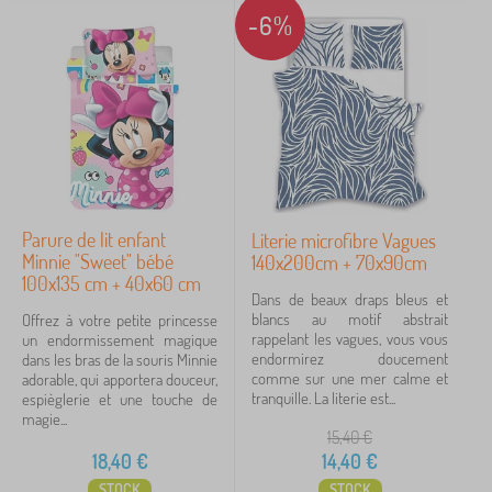
-6%
Parure de lit enfant
Literie microfibre Vagues
Minnie "Sweet" bébé
140x200cm + 70x90cm
100x135 cm + 40x60 cm
Dans de beaux draps bleus et
blancs au motif abstrait
Offrez à votre petite princesse
rappelant les vagues, vous vous
un endormissement magique
endormirez doucement
dans les bras de la souris Minnie
comme sur une mer calme et
adorable, qui apportera douceur,
tranquille. La literie est...
espièglerie et une touche de
magie...
15,40
€
18,40
€
14,40
€
STOCK
STOCK