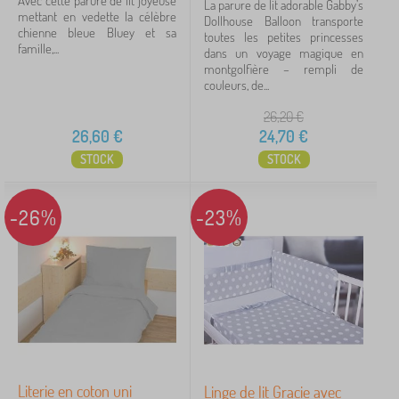
Avec cette parure de lit joyeuse
La parure de lit adorable Gabby’s
mettant en vedette la célèbre
Dollhouse Balloon transporte
chienne bleue Bluey et sa
toutes les petites princesses
famille,...
dans un voyage magique en
montgolfière – rempli de
couleurs, de...
26,20
€
26,60
€
24,70
€
STOCK
STOCK
-26%
-23%
Literie en coton uni
Linge de lit Gracie avec