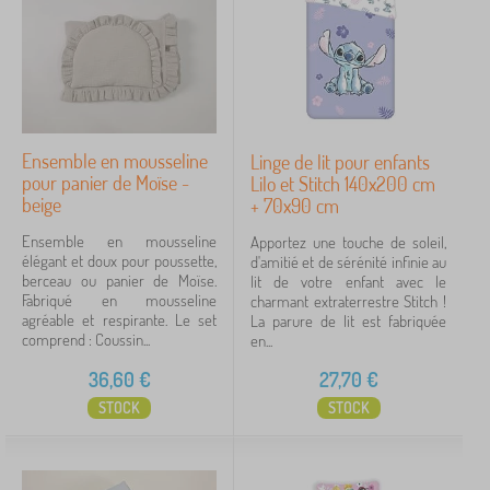
Ensemble en mousseline
Linge de lit pour enfants
pour panier de Moïse -
Lilo et Stitch 140x200 cm
beige
+ 70x90 cm
Ensemble en mousseline
Apportez une touche de soleil,
élégant et doux pour poussette,
d'amitié et de sérénité infinie au
berceau ou panier de Moïse.
lit de votre enfant avec le
Fabriqué en mousseline
charmant extraterrestre Stitch !
agréable et respirante. Le set
La parure de lit est fabriquée
comprend : Coussin...
en...
36,60
€
27,70
€
STOCK
STOCK