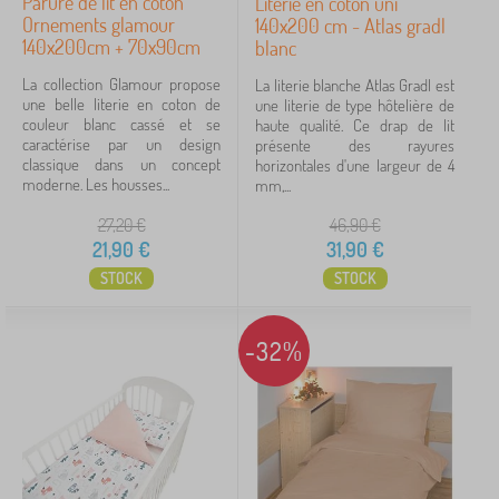
Parure de lit en coton
Literie en coton uni
Ornements glamour
140x200 cm - Atlas gradl
140x200cm + 70x90cm
blanc
La collection Glamour propose
La literie blanche Atlas Gradl est
une belle literie en coton de
une literie de type hôtelière de
couleur blanc cassé et se
haute qualité. Ce drap de lit
caractérise par un design
présente des rayures
classique dans un concept
horizontales d'une largeur de 4
moderne. Les housses...
mm,...
27,20
€
46,90
€
21,90
€
31,90
€
STOCK
STOCK
-32%