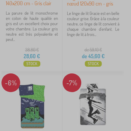
140x200 cm - Gris clair
nœud 120x90 cm - gris
La parure de lit monochrome
Le linge de lit Gracie est en belle
en coton de haute qualité en
couleur grise. Grâce à la couleur
gris est un excellent choix pour
neutre, ce linge de lit convient à
votre chambre. La couleur gris
chaque chambre d'enfant. Le
neutre est très polyvalente et
linge de lit à trois...
peut...
38,80
€
de 59,10
€
28,60
€
de
45,60
€
STOCK
STOCK
-6%
-7%