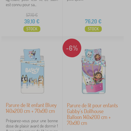
est connu pour sa...
57,10
€
39,10
€
76,20
€
STOCK
STOCK
-6%
Parure de lit enfant Bluey
Parure de lit pour enfants
140x200 cm + 70x90 cm
Gabby's Dollhouse
Balloon 140x200 cm +
Préparez-vous pour une bonne
70x90 cm
dose de plaisir avant de dormir !