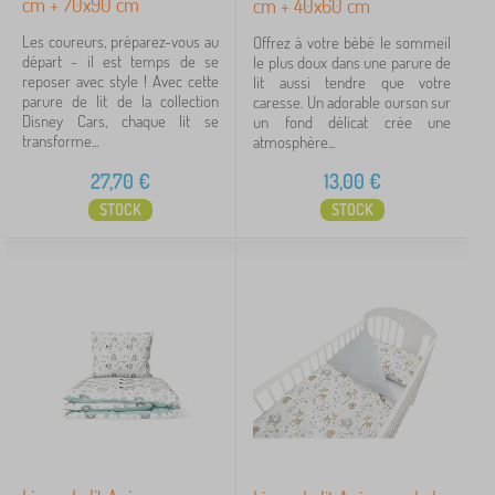
cm + 70x90 cm
cm + 40x60 cm
70x80 cm + 20x30 cm
7
Les coureurs, préparez-vous au
Offrez à votre bébé le sommeil
départ - il est temps de se
135x100 + 60x40 cm
7
le plus doux dans une parure de
reposer avec style ! Avec cette
lit aussi tendre que votre
parure de lit de la collection
caresse. Un adorable ourson sur
afficher
Disney Cars, chaque lit se
un fond délicat crée une
plus >
transforme...
atmosphère...
27,70
€
13,00
€
Détermination
STOCK
STOCK
pro holky
10
pro kluky
9
univerzální
2
Prix
6 €
78 €