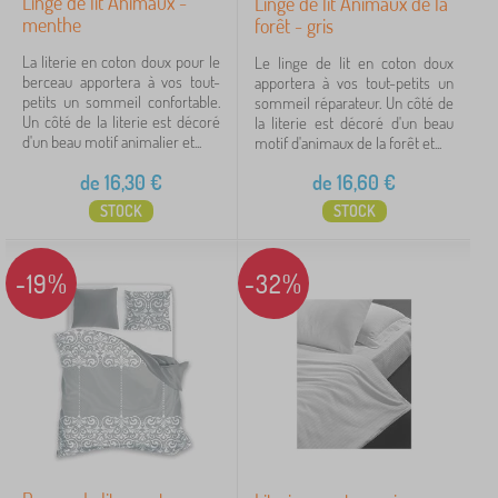
Linge de lit Animaux -
Linge de lit Animaux de la
iltration
menthe
forêt - gris
La literie en coton doux pour le
Le linge de lit en coton doux
Rechercher dans les filtres
berceau apportera à vos tout-
apportera à vos tout-petits un
petits un sommeil confortable.
sommeil réparateur. Un côté de
Un côté de la literie est décoré
la literie est décoré d'un beau
Disponibilité
d'un beau motif animalier et...
motif d'animaux de la forêt et...
de
16,30
€
de
16,60
€
Sous-catégories
STOCK
STOCK
Type d'offre
-19%
-32%
Étiquettes
Groupes
Annuler
FILTRATION