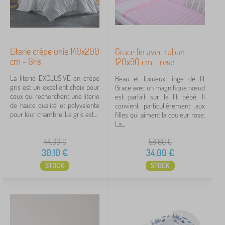
Literie crêpe unie 140x200
Grace lin avec ruban
cm - Gris
120x90 cm - rose
La literie EXCLUSIVE en crêpe
Beau et luxueux linge de lit
gris est un excellent choix pour
Grace avec un magnifique nœud
ceux qui recherchent une literie
est parfait sur le lit bébé. Il
de haute qualité et polyvalente
convient particulièrement aux
pour leur chambre. Le gris est...
filles qui aiment la couleur rose.
La...
44,00
€
58,60
€
30,10
€
34,00
€
STOCK
STOCK