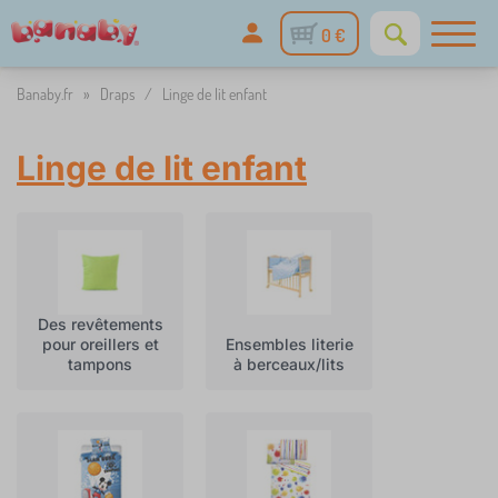
0 €
Banaby.fr
»
Draps
/
Linge de lit enfant
Linge de lit enfant
Des revêtements
pour oreillers et
Ensembles literie
tampons
à berceaux/lits