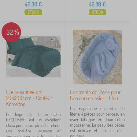
46,30
€
42,80
€
STOCK
STOCK
-32%
Literie satinée uni
Ensemble de literie pour
140x200 cm - Couleur
berceau en osier - bleu
Kérosène
Un magnifique ensemble de
literie 4 pièces pour berceau en
Le linge de lit en satin
osier fabriqué en doux coton
EXCLUSIVE est un excellent
mousseline. La peau des bébés
choix pour ceux qui recherchent
est délicate et sensible, c'est
une matière luxueuse et
pourquoi...
agréable pour leur lit. Le satin