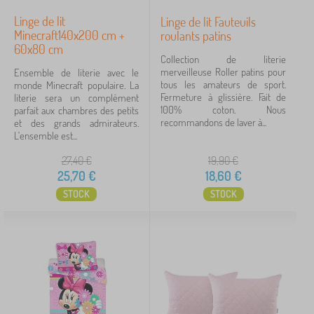
Linge de lit
Linge de lit Fauteuils
Minecraft140x200 cm +
roulants patins
60x80 cm
Collection de literie
merveilleuse Roller patins pour
Ensemble de literie avec le
tous les amateurs de sport.
monde Minecraft populaire. La
Fermeture à glissière. Fait de
literie sera un complément
100% coton. Nous
parfait aux chambres des petits
recommandons de laver à...
et des grands admirateurs.
L'ensemble est...
27,40
€
19,90
€
25,70
€
18,60
€
STOCK
STOCK