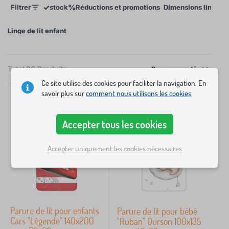
✓
%
Filtrer
stock
Réductions et promotions
Dimensions linge de 
de 120 x 90 cm à 200 x 160 cm, les dimensions
habituelles d’un coussin sont entre 40 x 60 cm et 50
Linge de lit enfant
x 70 cm. Le linge avec différents motifs, y compris
ceux de Disney sous licence peuvent supporter des
lavages multiples sans décoloration.
×
Total
88
Produits
FILTRER
Recommandé
Ce site utilise des cookies pour faciliter la navigation. En
savoir plus sur
comment nous utilisons les cookies
.
Dimensions linge de lit
Accepter tous les cookies
200x140 + 90x70 cm
25
Accepter uniquement les cookies nécessaires
135x100 cm
14
120x90 cm
13
Parure de lit pour enfants
Parure de lit pour bébé
60x40 cm
11
Cars "Légende" 140x200
"Ruban" Ourson 100x135