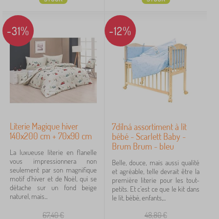
-31%
-12%
Literie Magique hiver
7dílná assortiment à lit
140x200 cm + 70x90 cm
bébé - Scarlett Baby -
Brum Brum - bleu
La luxueuse literie en flanelle
vous impressionnera non
Belle, douce, mais aussi qualité
seulement par son magnifique
et agréable, telle devrait être la
motif d'hiver et de Noël, qui se
première literie pour les tout-
détache sur un fond beige
petits. Et c’est ce que le kit dans
naturel, mais...
le lit, bébé, enfants,...
67,40
€
48,80
€