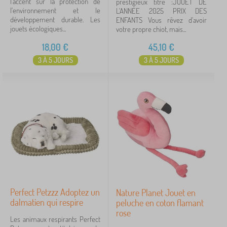
l'accent sur la protection de
prestigieux titre :JOUET DE
l'environnement et le
L'ANNÉE 2025 PRIX DES
développement durable. Les
ENFANTS Vous rêvez d'avoir
jouets écologiques...
votre propre chiot, mais...
18,00
€
45,10
€
3 À 5 JOURS
3 À 5 JOURS
Perfect Petzzz Adoptez un
Nature Planet Jouet en
dalmatien qui respire
peluche en coton flamant
rose
Les animaux respirants Perfect