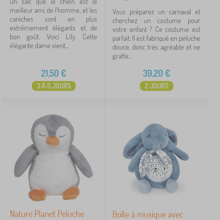
On sait que le chien est le
meilleur ami de l'homme, et les
Vous préparez un carnaval et
caniches sont en plus
cherchez un costume pour
extrêmement élégants et de
votre enfant ? Ce costume est
bon goût. Voici Lily. Cette
parfait. Il est fabriqué en peluche
élégante dame vient...
douce, donc très agréable et ne
gratte...
21,50
€
39,20
€
3 À 5 JOURS
2 JOURS
Nature Planet Peluche
Boîte à musique avec