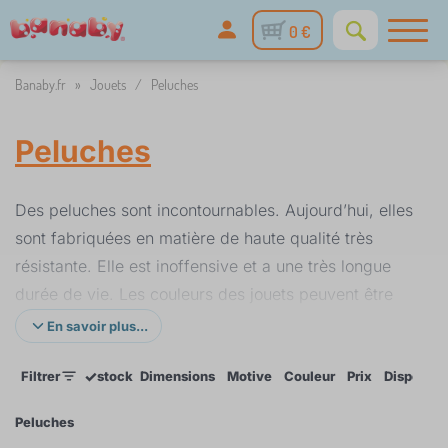
0 €
Banaby.fr
»
Jouets
/
Peluches
Peluches
Des peluches sont incontournables. Aujourd’hui, elles
sont fabriquées en matière de haute qualité très
résistante. Elle est inoffensive et a une très longue
durée de vie. Les couleurs des jouets peuvent être
très variées et permettent le développement de
En savoir plus...
l’enfant. Des peluches extensibles aident les enfants
✓
Filtrer
stock
Dimensions
Motive
Couleur
Prix
Disponibil
à développer de la force et améliorer l’agilité des
bras et jambes. Ces jouets sont naturellement
Peluches
fabriqués en substances écologiques et sont de