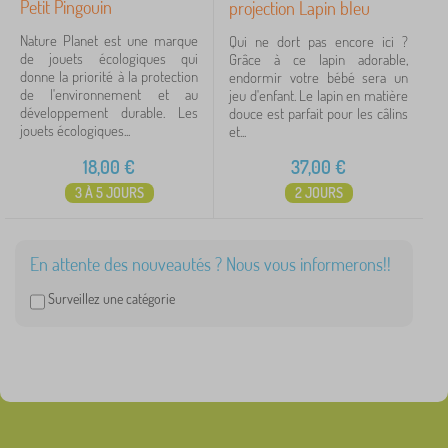
Petit Pingouin
projection Lapin bleu
Nature Planet est une marque
Qui ne dort pas encore ici ?
de jouets écologiques qui
Grâce à ce lapin adorable,
donne la priorité à la protection
endormir votre bébé sera un
de l'environnement et au
jeu d'enfant. Le lapin en matière
développement durable. Les
douce est parfait pour les câlins
jouets écologiques...
et...
18,00
€
37,00
€
3 À 5 JOURS
2 JOURS
En attente des nouveautés ? Nous vous informerons!!
Surveillez une catégorie