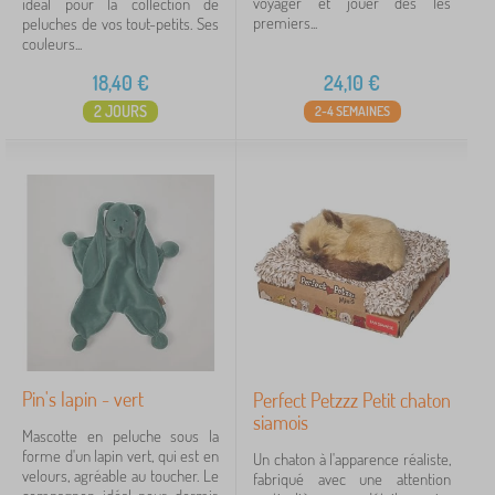
voyager et jouer dès les
idéal pour la collection de
Annuler
FILTRATION
premiers...
peluches de vos tout-petits. Ses
couleurs...
18,40
€
24,10
€
2 JOURS
2-4 SEMAINES
Pin's lapin - vert
Perfect Petzzz Petit chaton
siamois
Mascotte en peluche sous la
forme d'un lapin vert, qui est en
Un chaton à l'apparence réaliste,
velours, agréable au toucher. Le
fabriqué avec une attention