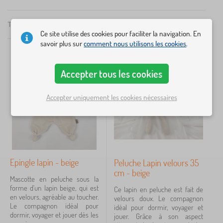
différentes tailles. Certains (les papillons) ont des
×
FILTRER
ailes qui frémissent, d’autres ont des pattes qui
Total
14
Produits
Recommandé
Ce site utilise des cookies pour faciliter la navigation. En
grincent. L’objectif de ces éléments audio est le
savoir plus sur
comment nous utilisons les cookies
.
Dimensions
développement des sens chez l’enfant.
30x35 cm
3
Accepter tous les cookies
M
1
Accepter uniquement les cookies nécessaires
Motive
animaux
4
Epingle lapin - beige
Peluche Lapin velours 35
petit lapin
4
cm - beige
Mascotte en peluche sous la
forme d'un lapin beige, qui est
Ce lapin en peluche est fait de
Couleur
en velours, agréable au toucher.
velours doux. Le compagnon
Le compagnon idéal pour
idéal pour dormir, voyager et
dormir, voyager et jouer dès les
jouer. Grâce à son aspect
brown
2