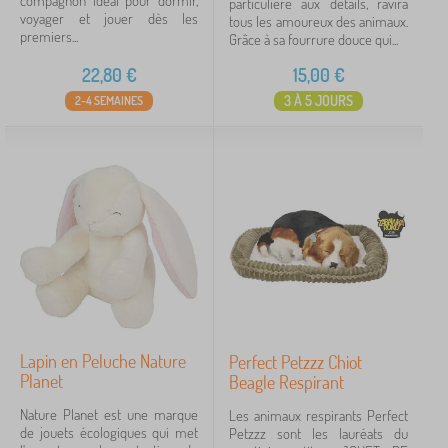
compagnon idéal pour dormir,
particulière aux détails, ravira
voyager et jouer dès les
tous les amoureux des animaux.
premiers...
Grâce à sa fourrure douce qui...
22,80
€
15,00
€
3 À 5 JOURS
2-4 SEMAINES
Lapin en Peluche Nature
Perfect Petzzz Chiot
Planet
Beagle Respirant
Nature Planet est une marque
Les animaux respirants Perfect
de jouets écologiques qui met
Petzzz sont les lauréats du