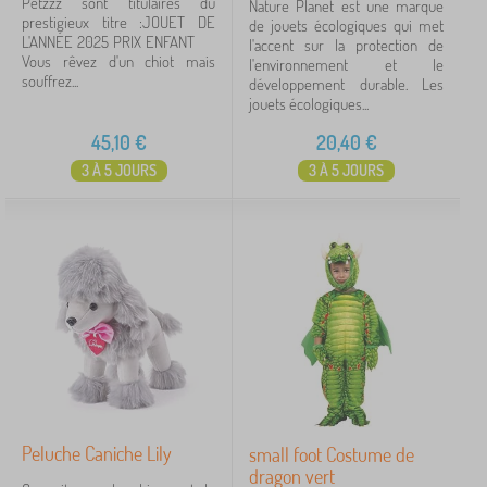
Petzzz sont titulaires du
Nature Planet est une marque
prestigieux titre :JOUET DE
de jouets écologiques qui met
L'ANNÉE 2025 PRIX ENFANT
l'accent sur la protection de
Vous rêvez d'un chiot mais
l'environnement et le
souffrez...
développement durable. Les
jouets écologiques...
45,10
€
20,40
€
3 À 5 JOURS
3 À 5 JOURS
Peluche Caniche Lily
small foot Costume de
dragon vert