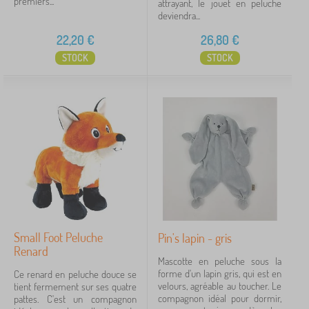
premiers...
attrayant, le jouet en peluche
deviendra...
naturel
2
22,20
€
26,80
€
gris
1
STOCK
STOCK
vert
1
Prix
15 €
46 €
iltration
Rechercher dans les filtres
Small Foot Peluche
Pin's lapin - gris
Renard
Mascotte en peluche sous la
Disponibilité
forme d'un lapin gris, qui est en
Ce renard en peluche douce se
velours, agréable au toucher. Le
tient fermement sur ses quatre
compagnon idéal pour dormir,
pattes. C'est un compagnon