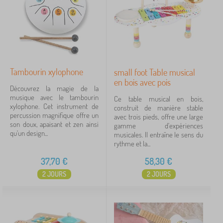
Tambourin xylophone
small foot Table musical
en bois avec pois
Découvrez la magie de la
musique avec le tambourin
Ce table musical en bois,
xylophone. Cet instrument de
construit de manière stable
percussion magnifique offre un
avec trois pieds, offre une large
son doux, apaisant et zen ainsi
gamme d'expériences
qu'un design...
musicales. Il entraîne le sens du
rythme et la...
37,70
€
58,30
€
2 JOURS
2 JOURS