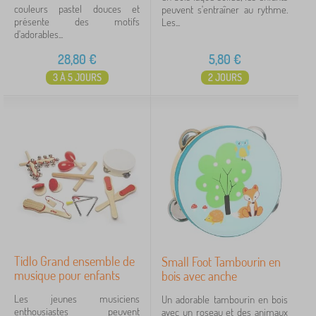
couleurs pastel douces et
peuvent s'entraîner au rythme.
présente des motifs
Les...
d'adorables...
28,80
€
5,80
€
3 À 5 JOURS
2 JOURS
Tidlo Grand ensemble de
Small Foot Tambourin en
musique pour enfants
bois avec anche
Les jeunes musiciens
Un adorable tambourin en bois
enthousiastes peuvent
avec un roseau et des animaux