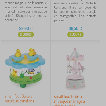
monde magique de la musique
morceaux illustré par Michelle
avec cet adorable ensemble
Carlslund. Il se compose de
musical inspiré des animaux de
tambourin, xylophone, triangle
la forêt. Chaque instrument est
et castagnettes. Les enfants
décoré de...
peuvent...
39,90
€
38,50
€
2 JOURS
2 JOURS
small foot Boîte à
small foot Boîte à
musique canetons
musique manège à
chevaux rose