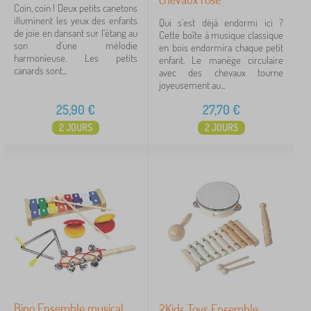
Coin, coin ! Deux petits canetons
illuminent les yeux des enfants
Qui s'est déjà endormi ici ?
de joie en dansant sur l'étang au
Cette boîte à musique classique
son d'une mélodie
en bois endormira chaque petit
harmonieuse. Les petits
enfant. Le manège circulaire
canards sont...
avec des chevaux tourne
joyeusement au...
25,90
€
27,70
€
2 JOURS
2 JOURS
Bino Ensemble musical
2Kids Toys Ensemble