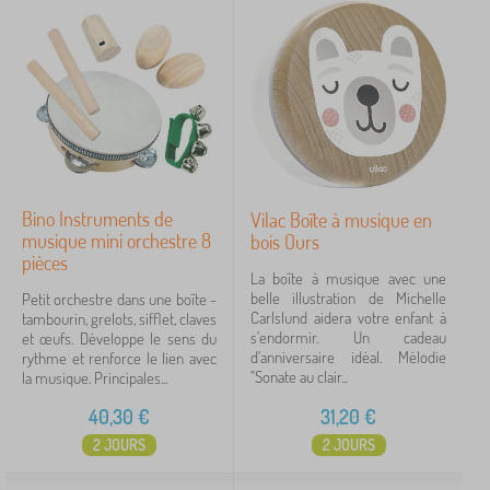
Bino Instruments de
Vilac Boîte à musique en
musique mini orchestre 8
bois Ours
pièces
La boîte à musique avec une
belle illustration de Michelle
Petit orchestre dans une boîte -
Carlslund aidera votre enfant à
tambourin, grelots, sifflet, claves
s'endormir. Un cadeau
et œufs. Développe le sens du
d'anniversaire idéal. Mélodie
rythme et renforce le lien avec
"Sonate au clair...
la musique. Principales...
40,30
€
31,20
€
2 JOURS
2 JOURS