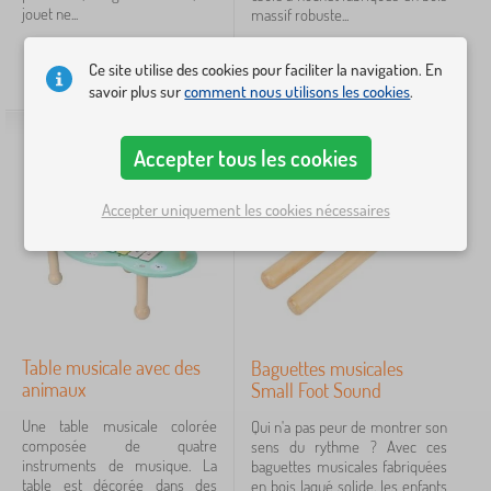
jouet ne...
massif robuste...
26,90
€
26,00
€
Ce site utilise des cookies pour faciliter la navigation. En
STOCK
STOCK
savoir plus sur
comment nous utilisons les cookies
.
Accepter tous les cookies
Accepter uniquement les cookies nécessaires
Table musicale avec des
Baguettes musicales
animaux
Small Foot Sound
Une table musicale colorée
Qui n'a pas peur de montrer son
composée de quatre
sens du rythme ? Avec ces
instruments de musique. La
baguettes musicales fabriquées
table est décorée dans des
en bois laqué solide, les enfants