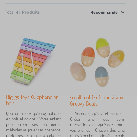
×
FILTRER
Total
47
Produits
Recommandé
Disponibilité
Prix
5 €
106 €
iltration
Rechercher dans les filtres
Bigjigs Toys Xylophone en
Étiquettes
small foot Œufs musicaux
bois
Groovy Beats
Quoi de mieux qu'un xylophone
Secouez, agitez et roulez !
Annuler
FILTRATION
en bois et coloré ? Votre enfant
Créez ainsi des sons
peut créer ses premières
merveilleux et agréables pour
mélodies ou jouer ses chansons
vos oreilles ! Chacun des cinq
préférées, et grâce à cela, ce
œufs à hochet fabriqués en bois