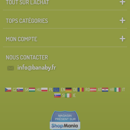
TOUT SUR L'ACHAT
TOPS CATÉGORIES
MON COMPTE
NOUS CONTACTER
info@banaby.fr
CZ
SK
HU
PL
EN
DE
RO
AT
HR
IT
SI
IE