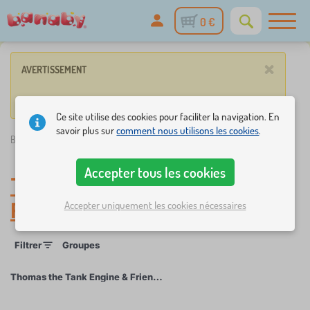
0 €
×
AVERTISSEMENT
Aucun produit ne répond pas aux critères.
Ce site utilise des cookies pour faciliter la navigation. En
savoir plus sur
comment nous utilisons les cookies
.
Banaby.fr
»
Thomas the Tank Engine & Friends
Accepter tous les cookies
Thomas the Tank Engine &
Friends
Accepter uniquement les cookies nécessaires
Filtrer
Groupes
Thomas the Tank Engine & Friends
×
FILTRER