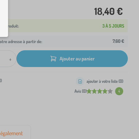
18,40 €
3 À 5 JOURS
7,60 €
otre adresse à partir de:
+
Ajouter au panier
0
ajouter à votre liste (
0
)
Avis (0)
4
également