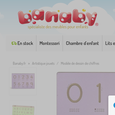
spécialiste des meubles pour enfants
En stock
Montessori
Chambre d'enfant
Lits 
Banaby.fr
»
Artistique jouets
/
Modèle de dessin de chiffres