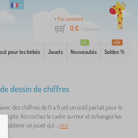
Pas connecté
0 €
/
0
pièces
121
439
out pour les bébés
Jouets
Nouveautés
Soldes %
de dessin de chiffres
vec des chiffres de 0 à 9 est un outil parfait pour le
compte. Accrochez le cadre au mur et échangez les
r obtenir un jouet qui ..
plus