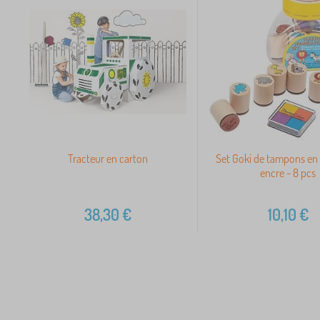
Tracteur en carton
Set Goki de tampons en 
encre - 8 pcs
38,30
€
10,10
€