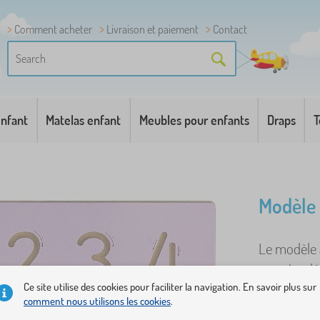
Comment acheter
Livraison et paiement
Contact
enfant
Matelas enfant
Meubles pour enfants
Draps
T
Modèle 
Le modèle a
premier dé
modèles pou
Ce site utilise des cookies pour faciliter la navigation. En savoir plus sur
comment nous utilisons les cookies
.