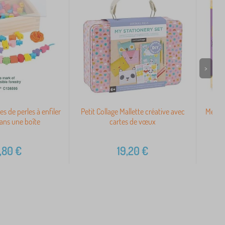
>
s de perles à enfiler
Petit Collage Mallette créative avec
Meliss
ans une boîte
cartes de vœux
,80
€
19,20
€