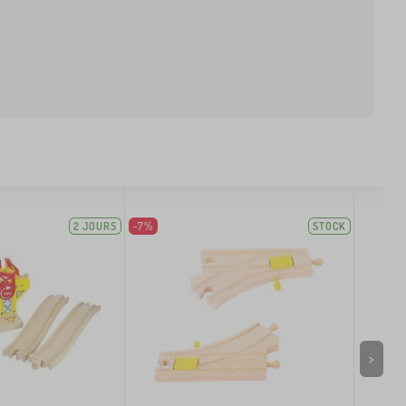
2 JOURS
-7%
STOCK
>