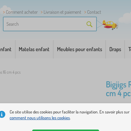
Comment acheter
Livraison et paiement
Contact
enfant
Matelas enfant
Meubles pour enfants
Draps
T
ns 16 cm 4 pcs
Bigjigs 
cm 4 pc
Ce pack con
Ce site utilise des cookies pour faciliter la navigation. En savoir plus sur
comment nous utilisons les cookies
.
gamme ferro
qualité et 