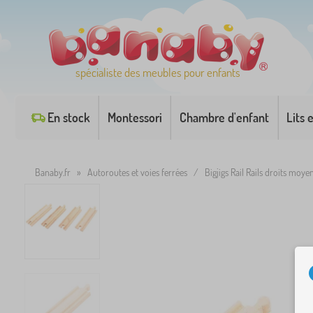
spécialiste des meubles pour enfants
En stock
Montessori
Chambre d'enfant
Lits 
Banaby.fr
»
Autoroutes et voies ferrées
/
Bigjigs Rail Rails droits moye