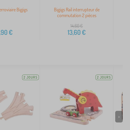
erroviaire Bigjigs
Bigjigs Rail interrupteur de
Moul
commutation 2 pièces
14,60
€
,90
€
13,60
€
2 JOURS
2 JOURS
>