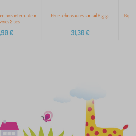
s en bois interrupteur
Grue à dinosaures sur rail Bigjigs
Bigjig
 voies 2 pcs
,90
€
31,30
€