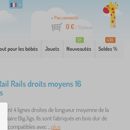
Pas connecté
0 €
/
0
pièces
121
439
out pour les bébés
Jouets
Nouveautés
Soldes %
Rail Rails droits moyens 16
s
tient 4 lignes droites de longueur moyenne de la
viaire BigJigs. Ils sont fabriqués en bois dur de
sont compatibles avec ..
plus