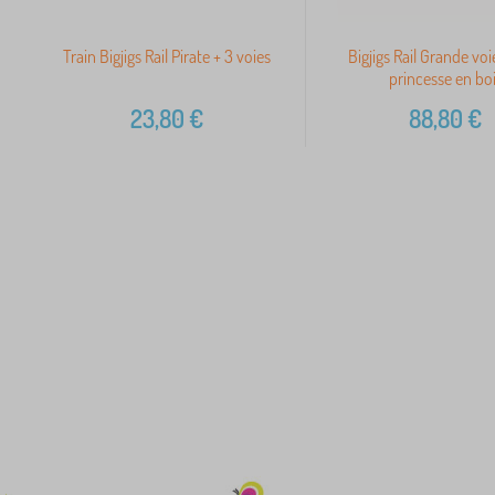
Train Bigjigs Rail Pirate + 3 voies
Bigjigs Rail Grande voi
princesse en bo
23,80
€
88,80
€