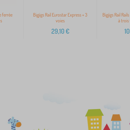
e ferrée
Bigjigs Rail Eurostar Express + 3
Bigjigs Rail Rail
is
voies
à trois
29,10
€
10