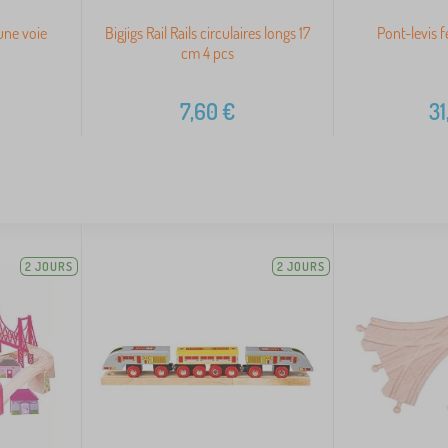
 une voie
Bigjigs Rail Rails circulaires longs 17
Pont-levis f
cm 4 pcs
7,60
€
31
2 JOURS
2 JOURS