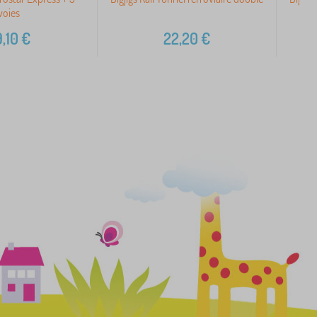
voies
,10
€
22,20
€