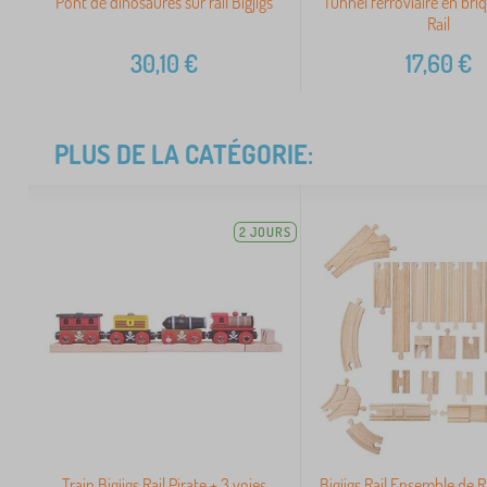
Pont de dinosaures sur rail Bigjigs
Tunnel ferroviaire en briq
Rail
30,10
€
17,60
€
PLUS DE LA CATÉGORIE:
2 JOURS
Train Bigjigs Rail Pirate + 3 voies
Bigjigs Rail Ensemble de R