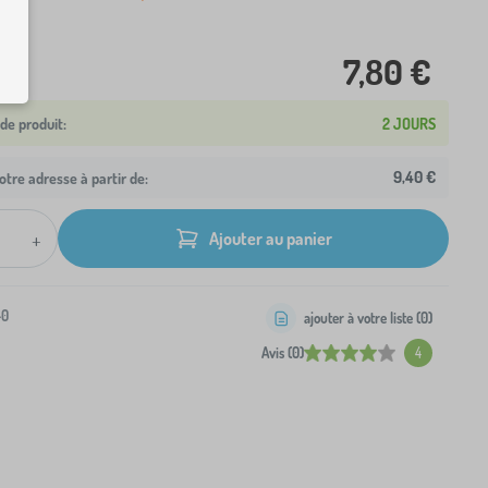
7,80 €
2 JOURS
9,40 €
otre adresse à partir de:
+
Ajouter au panier
-0
ajouter à votre liste (
0
)
Avis (0)
4