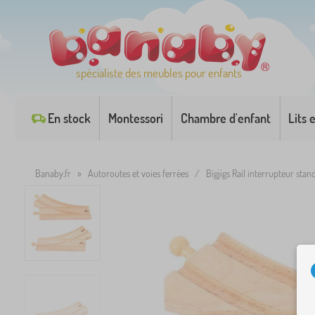
spécialiste des meubles pour enfants
En stock
Montessori
Chambre d'enfant
Lits 
Banaby.fr
»
Autoroutes et voies ferrées
/
Bigjigs Rail interrupteur stan