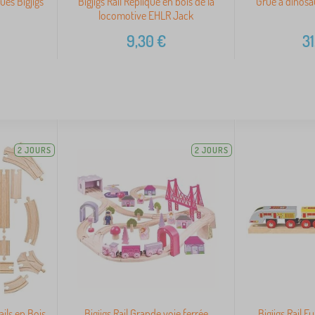
ues Bigjigs
Bigjigs Rail Réplique en bois de la
Grue à dinosau
locomotive EHLR Jack
9,30
€
31
2 JOURS
2 JOURS
ails en Bois
Bigjigs Rail Grande voie ferrée
Bigjigs Rail E