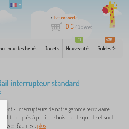
Pas connecté
0 €
/
0
pièces
121
439
out pour les bébés
Jouets
Nouveautés
Soldes %
Rail interrupteur standard
s
ntient 2 interrupteurs de notre gamme ferroviaire
 sont fabriqués à partir de bois dur de qualité et sont
 avec d'autres ..
plus