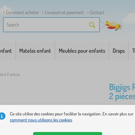
Comment acheter
Livraison et paiement
Contact
enfant
Matelas enfant
Meubles pour enfants
Draps
T
dard 2 pièces
Bigjigs 
2 pièce
Ce pack co
Ce site utilise des cookies pour faciliter la navigation. En savoir plus sur
comment nous utilisons les cookies
.
BigJigs. Ils
compatibles