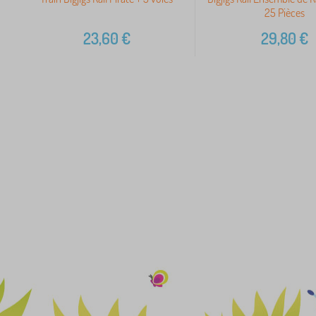
25 Pièces
23,60
€
29,80
€