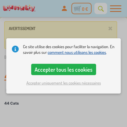
0 €
×
AVERTISSEMENT
Aucun produit ne répond pas aux critères.
Ce site utilise des cookies pour faciliter la navigation. En
savoir plus sur
comment nous utilisons les cookies
.
Banaby.fr
»
44 Cats
Accepter tous les cookies
44 Cats
Accepter uniquement les cookies nécessaires
Filtrer
Groupes
44 Cats
×
FILTRER