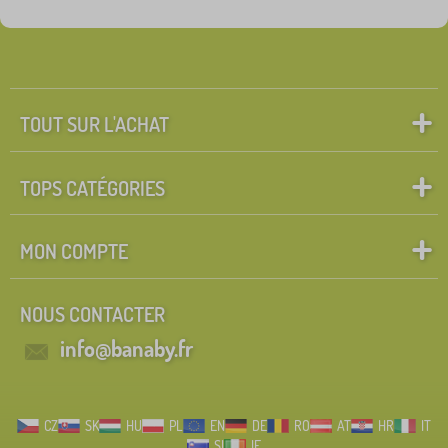
Groupes
Rechercher dans les filtres
FILTRATION
TOUT SUR L'ACHAT
TOPS CATÉGORIES
MON COMPTE
NOUS CONTACTER
info@banaby.fr
CZ
SK
HU
PL
EN
DE
RO
AT
HR
IT
SI
IE