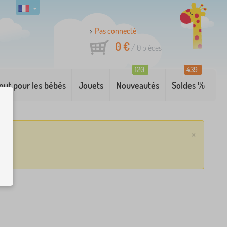
Pas connecté
0 €
/
0
pièces
120
439
out pour les bébés
Jouets
Nouveautés
Soldes %
×