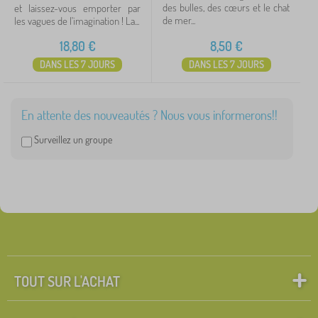
afficher
des bulles, des cœurs et le chat
et laissez-vous emporter par
plus >
de mer...
les vagues de l'imagination ! La...
18,80
€
8,50
€
DANS LES 7 JOURS
DANS LES 7 JOURS
FILTRATION
En attente des nouveautés ? Nous vous informerons!!
Surveillez un groupe
TOUT SUR L'ACHAT