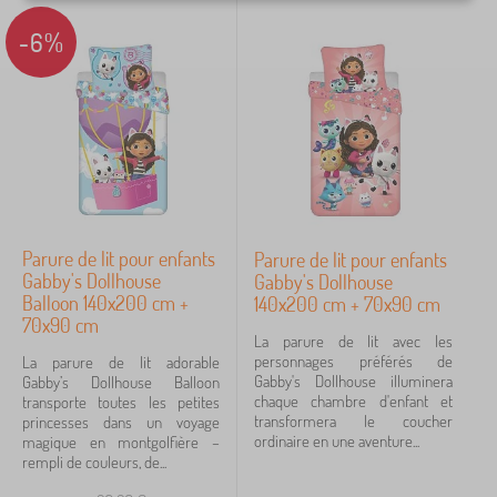
Catégories
-6%
D
›
3
r
a
D
›
p
1
r
s
a
>
p
L
Prix
s
i
>
n
8 €
27 €
C
g
o
e
Parure de lit pour enfants
Parure de lit pour enfants
u
d
Gabby's Dollhouse
v
Gabby's Dollhouse
iltration
e
e
Balloon 140x200 cm +
140x200 cm + 70x90 cm
l
r
70x90 cm
i
t
La parure de lit avec les
t
Rechercher dans les filtres
u
personnages préférés de
La parure de lit adorable
e
r
Gabby's Dollhouse illuminera
Gabby’s Dollhouse Balloon
n
e
chaque chambre d'enfant et
transporte toutes les petites
Disponibilité
f
s
transformera le coucher
princesses dans un voyage
a
b
ordinaire en une aventure...
magique en montgolfière –
n
Type d'offre
é
rempli de couleurs, de...
t
b