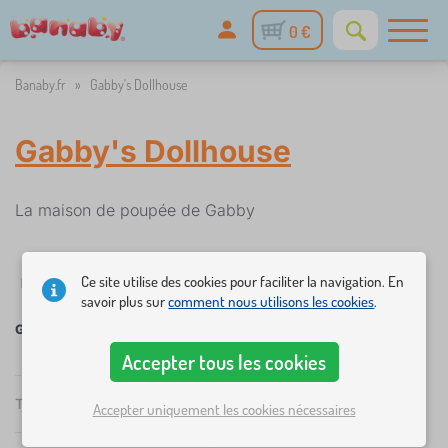
0 €
Banaby.fr
»
Gabby's Dollhouse
Gabby's Dollhouse
La maison de poupée de Gabby
Ce site utilise des cookies pour faciliter la navigation. En
✓
%
Filtrer
stock
Réductions et promotions
Catégories
Prix
1
savoir plus sur
comment nous utilisons les cookies
.
Gabby's Dollhouse
Accepter tous les cookies
×
FILTRER
Total
4
Produits
Accepter uniquement les cookies nécessaires
Recommandé