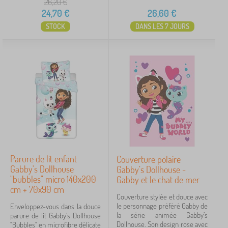
é
26,20
€
Étiquettes
24,70
€
26,60
€
STOCK
DANS LES 7 JOURS
Groupes
1
Gabby's Dollhouse
4
✓
Frozen
6
Lilo and Stitch
5
Minnie Mouse
4
Parure de lit enfant
Couverture polaire
Spiderman
3
Gabby's Dollhouse
Gabby’s Dollhouse -
"bubbles" micro 140x200
Gabby et le chat de mer
cm + 70x90 cm
Mickey Mouse
2
Couverture stylée et douce avec
le personnage préféré Gabby de
Enveloppez-vous dans la douce
101 Dalmatians
1
la série animée Gabby’s
parure de lit Gabby’s Dollhouse
Dollhouse. Son design rose avec
"Bubbles" en microfibre délicate