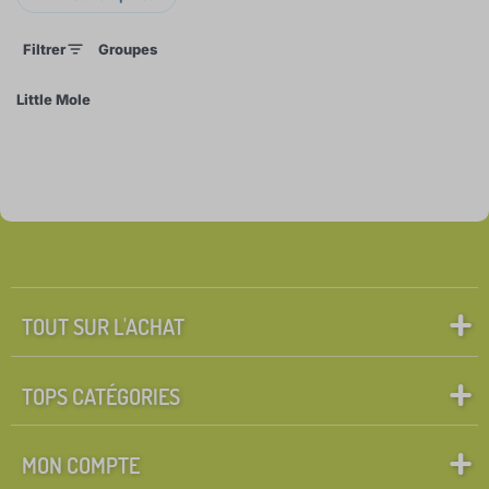
une taupe.
Filtrer
Groupes
Little Mole
×
FILTRER
Groupes
Rechercher dans les filtres
FILTRATION
TOUT SUR L'ACHAT
TOPS CATÉGORIES
MON COMPTE