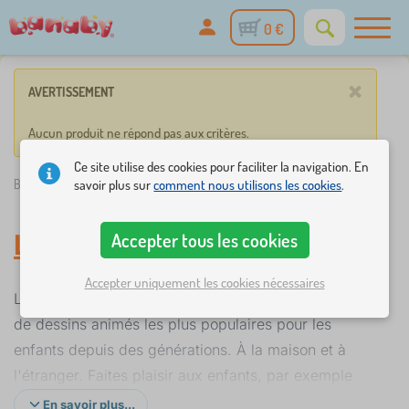
0 €
×
AVERTISSEMENT
Aucun produit ne répond pas aux critères.
Ce site utilise des cookies pour faciliter la navigation. En
savoir plus sur
comment nous utilisons les cookies
.
Banaby.fr
»
Little Mole
Accepter tous les cookies
Little Mole
Accepter uniquement les cookies nécessaires
La taupe de Zdeněk Miler est l'un des personnages
de dessins animés les plus populaires pour les
enfants depuis des générations. À la maison et à
l'étranger. Faites plaisir aux enfants, par exemple
avec de la literie, des décorations ou des jouets avec
En savoir plus...