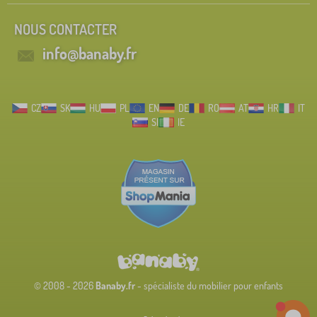
NOUS CONTACTER
info@banaby.fr
CZ
SK
HU
PL
EN
DE
RO
AT
HR
IT
SI
IE
© 2008 - 2026
Banaby.fr
- spécialiste du mobilier pour enfants