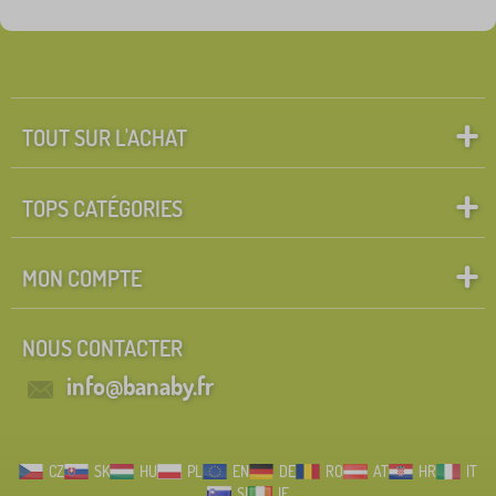
Groupes
Rechercher dans les filtres
FILTRATION
TOUT SUR L'ACHAT
TOPS CATÉGORIES
MON COMPTE
NOUS CONTACTER
info@banaby.fr
CZ
SK
HU
PL
EN
DE
RO
AT
HR
IT
SI
IE