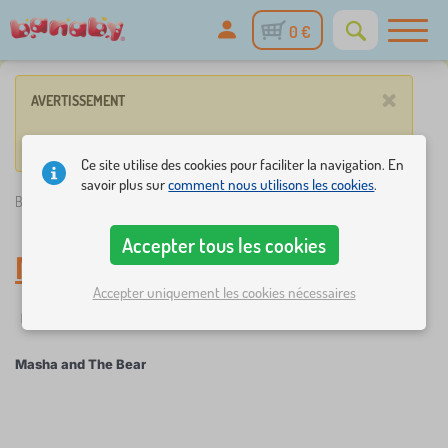
0 €
×
AVERTISSEMENT
Aucun produit ne répond pas aux critères.
Ce site utilise des cookies pour faciliter la navigation. En
savoir plus sur
comment nous utilisons les cookies
.
Banaby.fr
»
Masha and The Bear
Accepter tous les cookies
Masha and The Bear
Accepter uniquement les cookies nécessaires
Filtrer
Groupes
Masha and The Bear
×
FILTRER