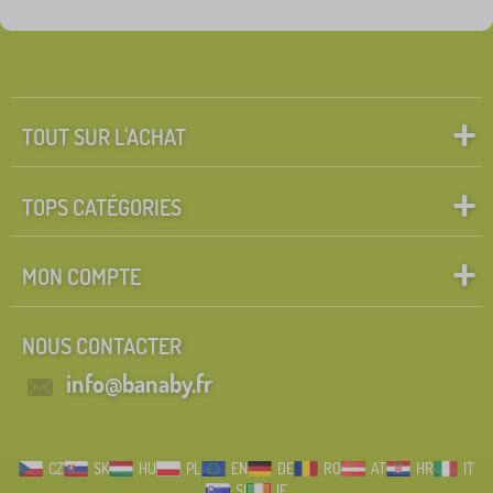
Groupes
Rechercher dans les filtres
FILTRATION
TOUT SUR L'ACHAT
TOPS CATÉGORIES
MON COMPTE
NOUS CONTACTER
info@banaby.fr
CZ
SK
HU
PL
EN
DE
RO
AT
HR
IT
SI
IE