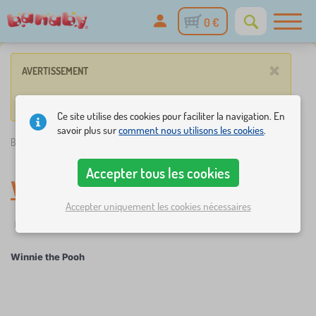
0 €
×
AVERTISSEMENT
Aucun produit ne répond pas aux critères.
Ce site utilise des cookies pour faciliter la navigation. En
savoir plus sur
comment nous utilisons les cookies
.
Banaby.fr
»
Winnie the Pooh
Accepter tous les cookies
Winnie the Pooh
Accepter uniquement les cookies nécessaires
Filtrer
Groupes
Winnie the Pooh
×
FILTRER