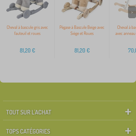
>
Cheval à bascule gris avec
Pégase à Bascule Beige avec
Cheval à ba
fauteuil et roues
Siège et Roues
avec anneau 
81,20
€
81,20
€
70,
TOUT SUR L'ACHAT
TOPS CATÉGORIES