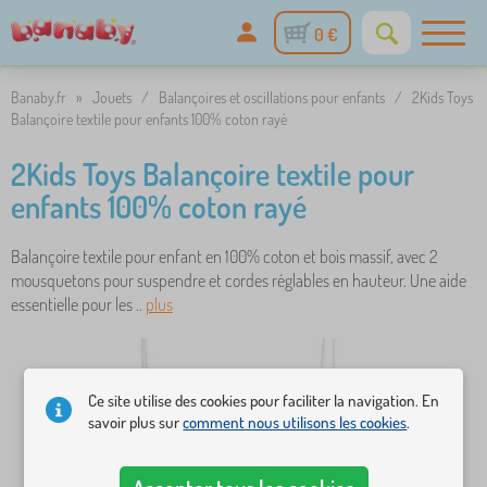
0 €
Banaby.fr
»
Jouets
/
Balançoires et oscillations pour enfants
/
2Kids Toys
Balançoire textile pour enfants 100% coton rayé
2Kids Toys Balançoire textile pour
enfants 100% coton rayé
Balançoire textile pour enfant en 100% coton et bois massif, avec 2
mousquetons pour suspendre et cordes réglables en hauteur. Une aide
essentielle pour les ..
plus
Ce site utilise des cookies pour faciliter la navigation. En
savoir plus sur
comment nous utilisons les cookies
.