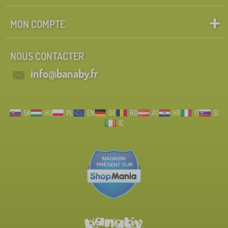
MON COMPTE
NOUS CONTACTER
info@banaby.fr
SK
HU
PL
EN
DE
RO
AT
HR
IT
SI
IE