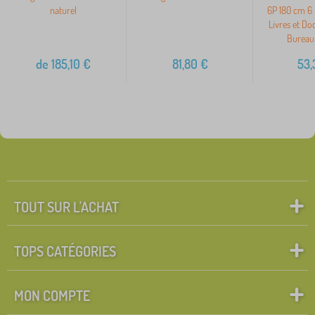
naturel
6P 180 cm 6 
Livres et D
Bureau 
de
185,10
€
81,80
€
53,
TOUT SUR L'ACHAT
TOPS CATÉGORIES
MON COMPTE