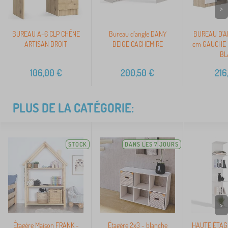
>
BUREAU A-6 CLP CHÊNE
Bureau d'angle DANY
BUREAU D'A
ARTISAN DROIT
BEIGE CACHEMIRE
cm GAUCHE 
BL
106,00
€
200,50
€
216
PLUS DE LA CATÉGORIE:
STOCK
DANS LES 7 JOURS
>
Étagère Maison FRANK -
Étagère 2x3 - blanche
HAUTE ÉTAG