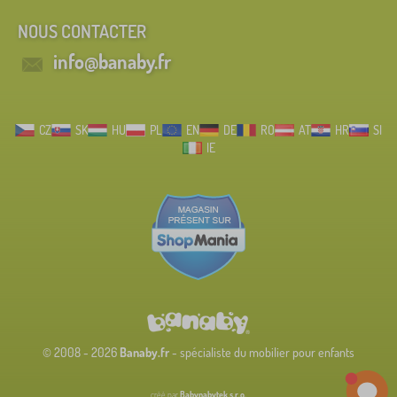
NOUS CONTACTER
info@banaby.fr
CZ
SK
HU
PL
EN
DE
RO
AT
HR
SI
IE
© 2008 - 2026
Banaby.fr
- spécialiste du mobilier pour enfants
créé par
Babynabytek s.r.o.