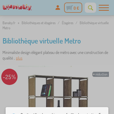
0 €
Banaby.fr
»
Bibliothèques et étagères
/
Étagères
/
Bibliothèque virtuelle
Metro
Bibliothèque virtuelle Metro
Minimaliste design élégant plateau de métro avec une construction de
qualité ..
plus
réduction
-25%