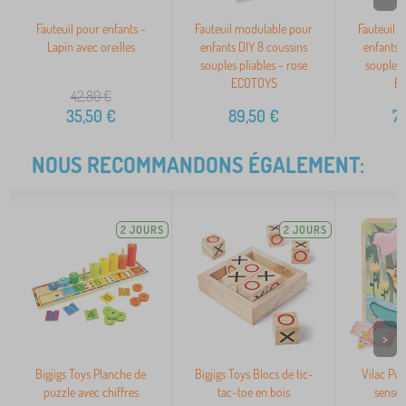
Fauteuil pour enfants -
Fauteuil modulable pour
Fauteuil 
Lapin avec oreilles
enfants DIY 8 coussins
enfants 
souples pliables - rose
souples p
ECOTOYS
E
42,80
€
35,50
€
89,50
€
7
NOUS RECOMMANDONS ÉGALEMENT:
2 JOURS
2 JOURS
>
Bigjigs Toys Planche de
Bigjigs Toys Blocs de tic-
Vilac Puz
puzzle avec chiffres
tac-toe en bois
sensor