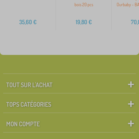
bois 20 pcs
Ourbaby - B
35,60
€
19,80
€
70,
TOUT SUR L'ACHAT
TOPS CATÉGORIES
MON COMPTE