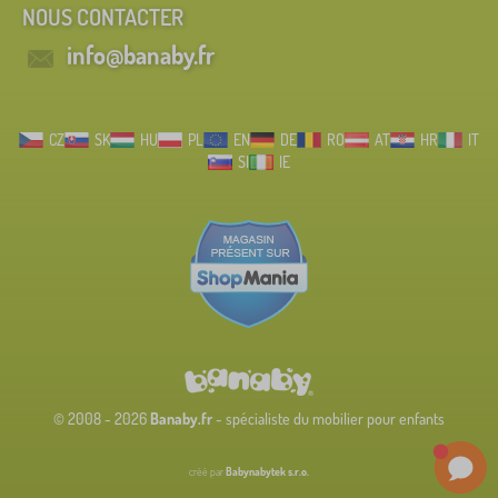
NOUS CONTACTER
info@banaby.fr
CZ
SK
HU
PL
EN
DE
RO
AT
HR
IT
SI
IE
© 2008 - 2026
Banaby.fr
- spécialiste du mobilier pour enfants
créé par
Babynabytek s.r.o.