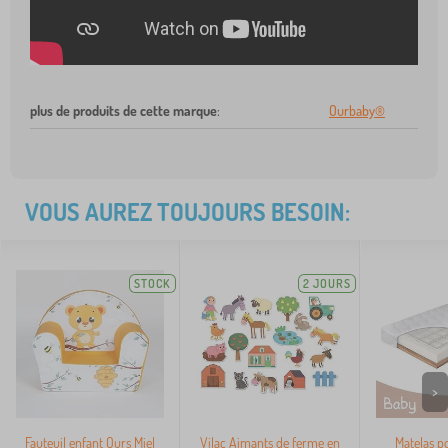
plus de produits de cette marque
:
Ourbaby®
VOUS AUREZ TOUJOURS BESOIN:
STOCK
2 JOURS
>
Fauteuil enfant Ours Miel
Vilac Aimants de ferme en
Matelas p