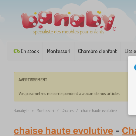
spécialiste des meubles pour enfants
En stock
Montessori
Chambre d'enfant
Lits 
AVERTISSEMENT
Vos paramètres ne correspondent à aucun de nos articles.
Banaby.fr
»
Montessori
/
Chaises
/
chaise haute evolutive
chaise haute evolutive
-
Ch