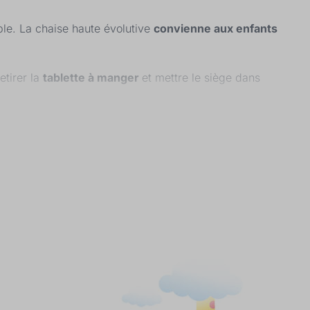
ble. La chaise haute évolutive
convienne aux enfants
retirer la
tablette à manger
et mettre le siège dans
tessori
. Peut-être trouverez-vous vous lui trouverez