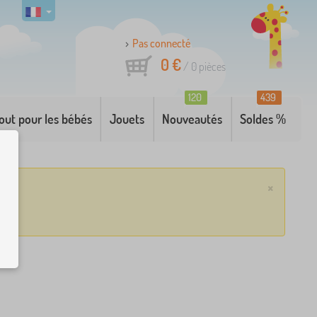
Pas connecté
0 €
/
0
pièces
120
439
out pour les bébés
Jouets
Nouveautés
Soldes %
×