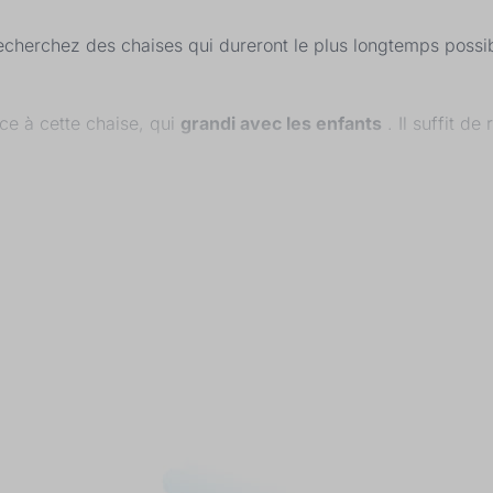
recherchez des chaises qui dureront le plus longtemps possi
ce à cette chaise, qui
grandi avec les enfants
. Il suffit de 
e l’enfant, certaines personnes utilisent le terme
chaise Mon
ssori ;)
 enfant.