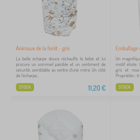
2
2
Animaux de la forêt - gris
Emballage é
La belle écharpe douce réchauffe le bébé et lui
Un magnifiqu
4
procure un sommeil paisible et un sentiment de
motif étoile.
sécurité, semblable au ventre d'une mère. Un côté
gris et ros
de l'écharpe...
Propriétés : trè
11,20
€
STOCK
STOCK
4
1
1
1