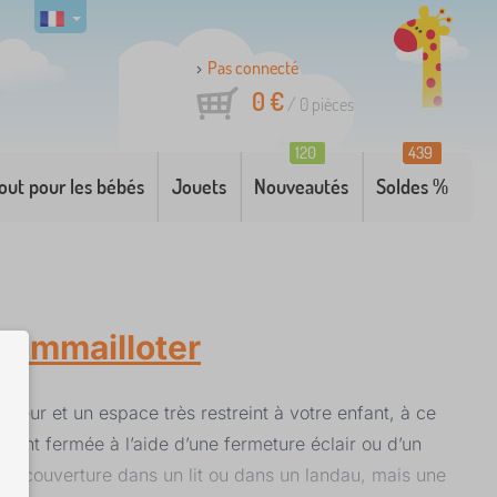
Pas connecté
0 €
/
0
pièces
120
439
out pour les bébés
Jouets
Nouveautés
Soldes %
à emmailloter
aleur et un espace très restreint à votre enfant, à ce
ment fermée à l’aide d’une fermeture éclair ou d’un
e la couverture dans un lit ou dans un landau, mais une