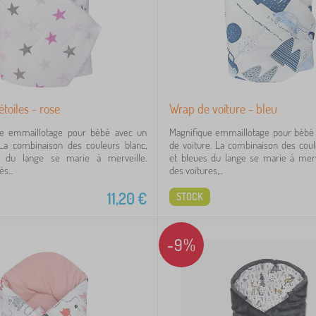
toiles - rose
Wrap de voiture - bleu
e emmaillotage pour bébé avec un
Magnifique emmaillotage pour bébé 
 La combinaison des couleurs blanc,
de voiture. La combinaison des cou
e du lange se marie à merveille.
et bleues du lange se marie à merv
s...
des voitures,...
11,20
€
STOCK
-9%