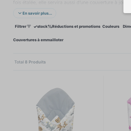
fois étalée, elle servira aussi d’une couverture à joue
ouatine. Il n’y a pas de problème de laver la couvert
En savoir plus...
✓
%
Filtrer
stock
Réductions et promotions
Couleurs
Dim
×
Couvertures à emmailloter
Total
8
Produits
7
2
2
2