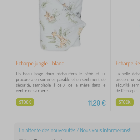
1
1
Écharpe jungle - blanc
Écharpe Re
 €
Un beau lange doux réchauffera le bébé et lui
La belle éch
procurera un sommeil paisible et un sentiment de
procure un s
sécurité, semblable à celui de la mère dans le
sécurité, sem
ventre de sa mère....
de l'écharpe...
11,20
€
STOCK
STOCK
En attente des nouveautés ? Nous vous informerons!!