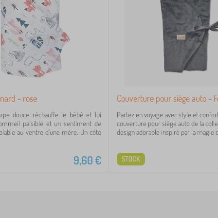
nard - rose
Couverture pour siège auto - F
arpe douce réchauffe le bébé et lui
Partez en voyage avec style et confor
ommeil paisible et un sentiment de
couverture pour siège auto de la colle
blable au ventre d'une mère. Un côté
design adorable inspiré par la magie de 
9,60
€
STOCK