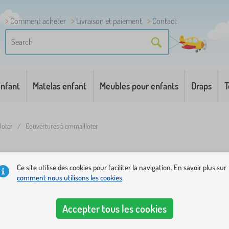
Comment acheter
Livraison et paiement
Contact
enfant
Matelas enfant
Meubles pour enfants
Draps
T
loter
/
Couvertures à emmailloter
-
Chancelières et couvertures 
Ce site utilise des cookies pour faciliter la navigation. En savoir plus sur
comment nous utilisons les cookies
.
verture à emmailloter peut vous aider. Elle fournira de la ch
verture à emmailloter peut être très rapidement et commodé
Accepter tous les cookies
son utilisation est large. On peut poser l’enfant enveloppé d