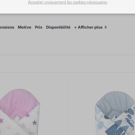
Accepter uniquement les cookies nécessaires
r et d’un matelas de change. Elle est fabriquée en 100 % coto
ure à emmailloter en machine à 40 °C, mais elle ne peut pas
ensions
Motive
Prix
Disponibilité
+ Afficher plus
2