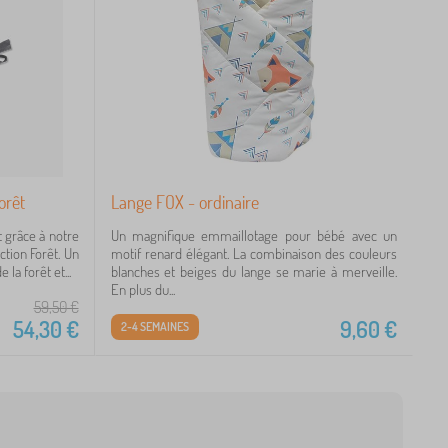
orêt
Lange FOX - ordinaire
t grâce à notre
Un magnifique emmaillotage pour bébé avec un
ction Forêt. Un
motif renard élégant. La combinaison des couleurs
la forêt et...
blanches et beiges du lange se marie à merveille.
En plus du...
59,50
€
54,30
€
9,60
€
2-4 SEMAINES