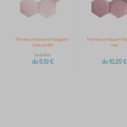
Panneau rembourré Hexagone -
Panneau rembourré He
rose poudré
rose
de 9,70
€
de
9,10
€
de
10,20
€