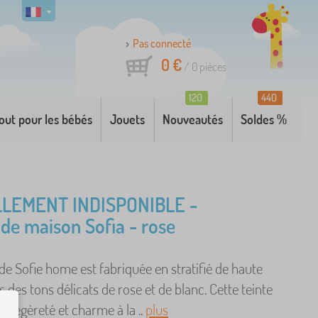
Pas connecté
0 €
/
0
pièces
120
440
out pour les bébés
Jouets
Nouveautés
Soldes %
LEMENT INDISPONIBLE -
e maison Sofia - rose
 Sofie home est fabriquée en stratifié de haute
s des tons délicats de rose et de blanc. Cette teinte
te légèreté et charme à la ..
plus