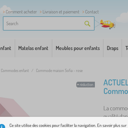
Comment acheter
Livraison et paiement
Contact
enfant
Matelas enfant
Meubles pour enfants
Draps
T
Commodes enfant
/
Commode maison Sofia - rose
ACTUEL
réduction
Commod
La commode
qualité dan
pastel ajou
Ce site utilise des cookies pour faciliter la navigation. En savoir plus sur