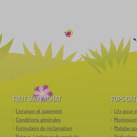
TOUT SUR L'ACHAT
TOPS CAT
Livraison et paiement
Lits pour 
Conditions générales
Montessor
Formulaire de réclamation
Matelas po
Retour / échange de produits
Réductions