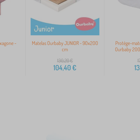
xagone -
Matelas Ourbaby JUNIOR - 90x200
Protège-mat
cm
Ourbaby 200
130,20
€
1
104,40
€
13