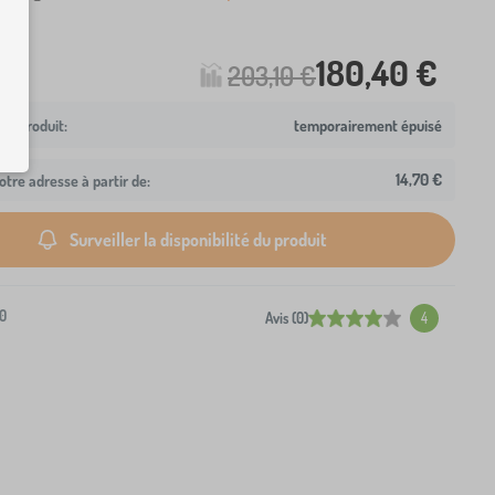
180,40 €
203,10 €
temporairement épuisé
14,70 €
otre adresse à partir de:
Surveiller la disponibilité du produit
0
Avis (0)
4