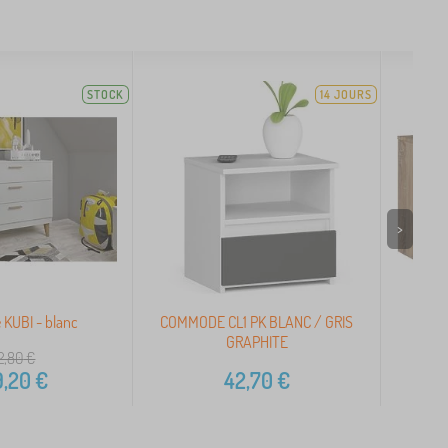
STOCK
14 JOURS
>
KUBI - blanc
COMMODE CL1 PK BLANC / GRIS
COMM
GRAPHITE
CH
2,80
€
,20
€
42,70
€