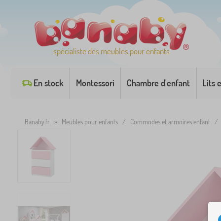
spécialiste des meubles pour enfants
En stock
Montessori
Chambre d'enfant
Lits 
Banaby.fr
»
Meubles pour enfants
/
Commodes et armoires enfant
/