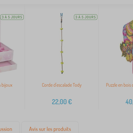
3 À 5 JOURS
3 À 5 JOURS
à bijoux
Corde d'escalade Tody
Puzzle en bois 
22,00
€
40
ussion
Avis sur les produits