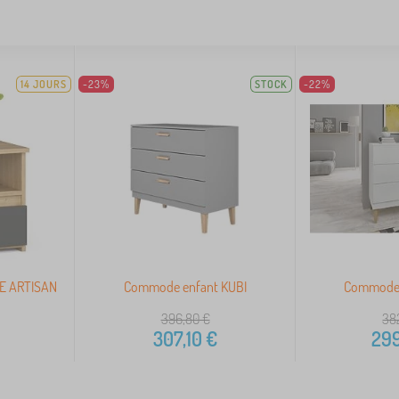
14 JOURS
-23%
STOCK
-22%
E ARTISAN
Commode enfant KUBI
Commode 
396,80
€
38
307,10
€
299