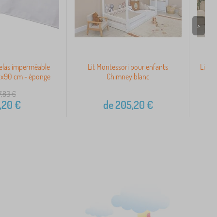
>
elas imperméable
Lit Montessori pour enfants
Lit e
x90 cm - éponge
Chimney blanc
7,80
€
,20
€
de
205,20
€