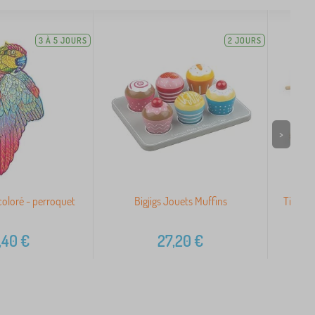
3 À 5 JOURS
2 JOURS
>
coloré - perroquet
Bigjigs Jouets Muffins
Tidlo 
,40
€
27,20
€