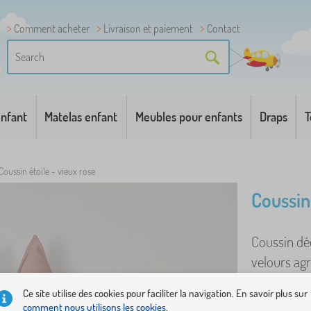
Comment acheter
Livraison et paiement
Contact
enfant
Matelas enfant
Meubles pour enfants
Draps
T
Coussin étoile - vieux rose
Coussin 
Coussin déc
velours agr
Rempli d'un
Ce site utilise des cookies pour faciliter la navigation. En savoir plus sur
comment nous utilisons les cookies
.