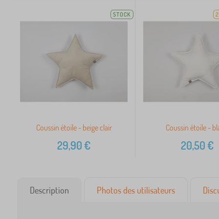
STOCK
2
Coussin étoile - beige clair
Coussin étoile - b
29,90
€
20,50
€
Description
Photos des utilisateurs
Disc