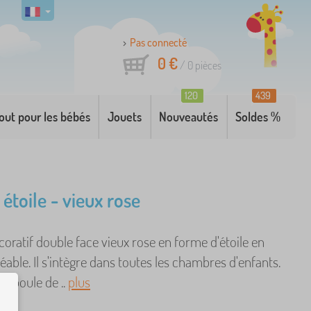
Pas connecté
0 €
/
0
pièces
120
439
out pour les bébés
Jouets
Nouveautés
Soldes %
étoile - vieux rose
oratif double face vieux rose en forme d'étoile en
éable. Il s'intègre dans toutes les chambres d'enfants.
e boule de ..
plus