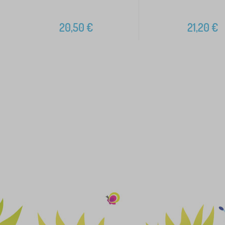
20,50
€
21,20
€