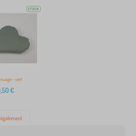
STOCK
nuage - vert
,50
€
également