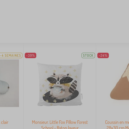
-4 SEMAINES
-39%
STOCK
-24%
 clair
Monsieur. Little Fox Pillow Forest
Coussin en m
School - Raton laveur
28x30 cm Mo