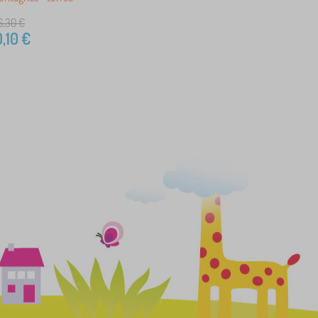
6,30
€
,10
€