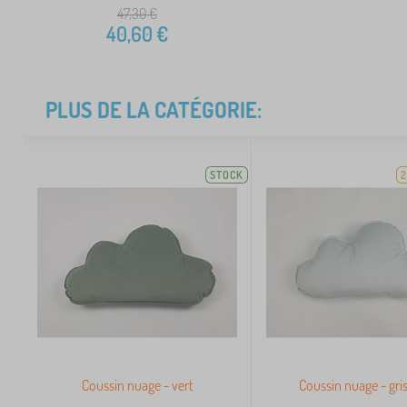
47,30
€
40,60
€
PLUS DE LA CATÉGORIE:
STOCK
2
Coussin nuage - vert
Coussin nuage - gris