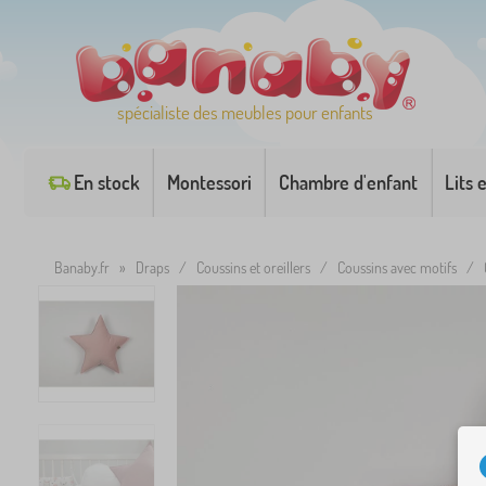
spécialiste des meubles pour enfants
En stock
Montessori
Chambre d'enfant
Lits 
Banaby.fr
»
Draps
/
Coussins et oreillers
/
Coussins avec motifs
/