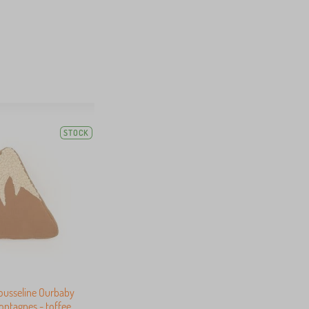
STOCK
ousseline Ourbaby
ntagnes - toffee