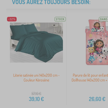
VOUS AUREZ TOUJOURS BESOIN:
-32%
STOCK
DANS 
Literie satinée uni 140x200 cm -
Parure de lit pour enfan
Couleur Kérosène
Dollhouse 140x200 cm 
57,10
€
39,10
€
26,60
€