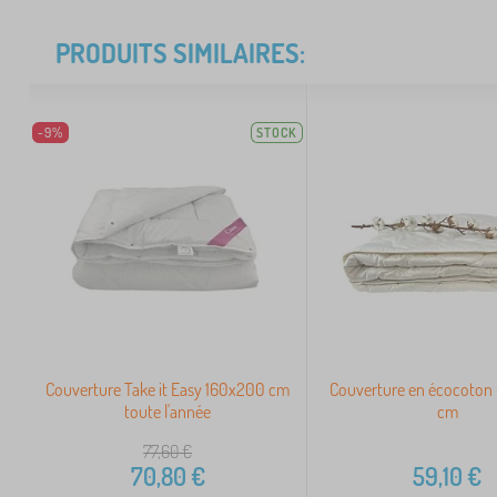
PRODUITS SIMILAIRES:
-9%
STOCK
Couverture Take it Easy 160x200 cm
Couverture en écocoton
toute l'année
cm
77,60
€
70,80
€
59,10
€