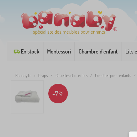
spécialiste des meubles pour enfants
En stock
Montessori
Chambre d'enfant
Lits 
Banaby.fr
»
Draps
/
Couettes et oreillers
/
Couettes pour enfants
-7%