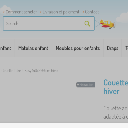
Comment acheter
Livraison et paiement
Contact
enfant
Matelas enfant
Meubles pour enfants
Draps
T
/
Couette Take it Easy 140x200 cm hiver
Couette
réduction
hiver
Couette ant
adaptée à un