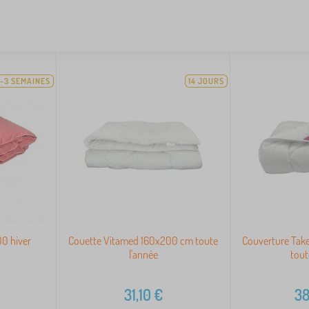
1-3 SEMAINES
14 JOURS
0 hiver
Couette Vitamed 160x200 cm toute
Couverture Take
l'année
tout
31,10
€
38