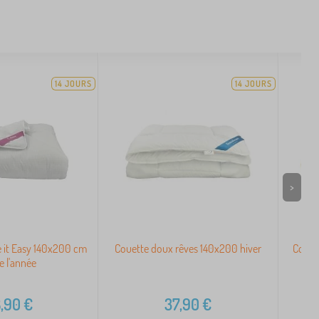
14 JOURS
14 JOURS
>
 it Easy 140x200 cm
Couette doux rêves 140x200 hiver
Couve
e l'année
,90
€
37,90
€