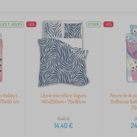
LES 7 JOURS
-6%
STOCK
-6%
ts Gabby's
Literie microfibre Vagues
Parure de lit 
+ 70x90 cm
140x200cm + 70x90cm
Dollhouse Bal
70
15,40
€
2
14,40
€
24