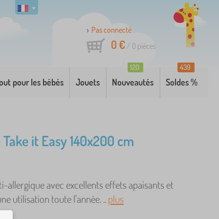
Pas connecté
0 €
/
0
pièces
120
439
out pour les bébés
Jouets
Nouveautés
Soldes %
 Take it Easy 140x200 cm
i-allergique avec excellents effets apaisants et
e utilisation toute l'année. ..
plus