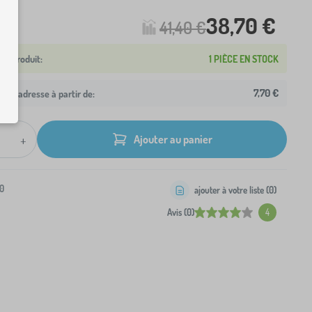
38,70 €
41,40 €
1 PIÈCE EN STOCK
7,70 €
otre adresse à partir de:
+
Ajouter au panier
0
ajouter à votre liste (
0
)
Avis (0)
4