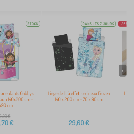
STOCK
DANS LES 7 JOURS
-26%
>
pour enfants Gabby's
Linge de lit à effet lumineux Frozen
Liter
loon 140x200 cm +
140 x 200 cm + 70 x 90 cm
x90 cm
6,20
€
,70
€
29,60
€