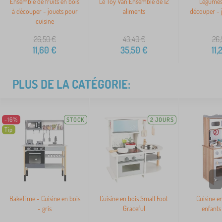
Ensemble de fruits en bois
Le Toy Van Ensemble de 12
Légumes 
à découper - jouets pour
aliments
découper - j
cuisine
26,50
€
43,40
€
26,
11,60
€
35,50
€
11,
PLUS DE LA CATÉGORIE:
-16%
STOCK
2 JOURS
Tip
>
BakeTime - Cuisine en bois
Cuisine en bois Small Foot
Cuisine e
- gris
Graceful
enfants