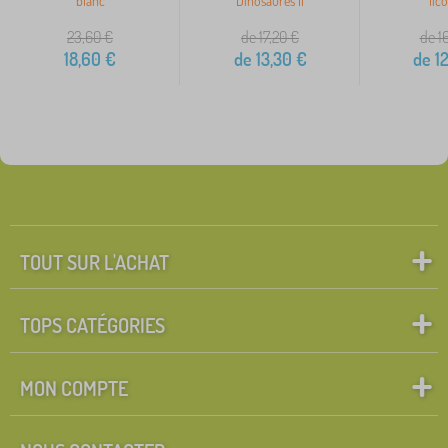
blanc
Dinosaures II
lic
23,60
€
de 17,20
€
de 1
18,60
€
de
13,30
€
de
12
TOUT SUR L'ACHAT
TOPS CATÉGORIES
MON COMPTE