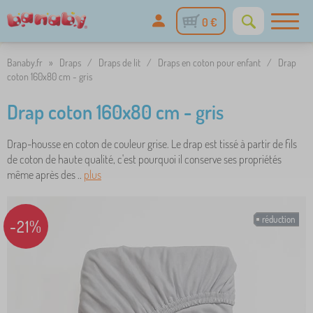
0 €
Banaby.fr
»
Draps
/
Draps de lit
/
Draps en coton pour enfant
/
Drap
coton 160x80 cm - gris
Drap coton 160x80 cm - gris
Drap-housse en coton de couleur grise. Le drap est tissé à partir de fils
de coton de haute qualité, c'est pourquoi il conserve ses propriétés
même après des ..
plus
réduction
-21%