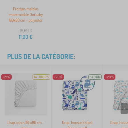
Protège-matelas
imperméable Ourbaby
160x80 cm - polyester
16,60
€
11,90
€
PLUS DE LA CATÉGORIE:
-21%
14 JOURS
-23%
STOCK
-23%
>
Drap coton 180x80 cm -
Drap-housse Enfant
Drap-houss