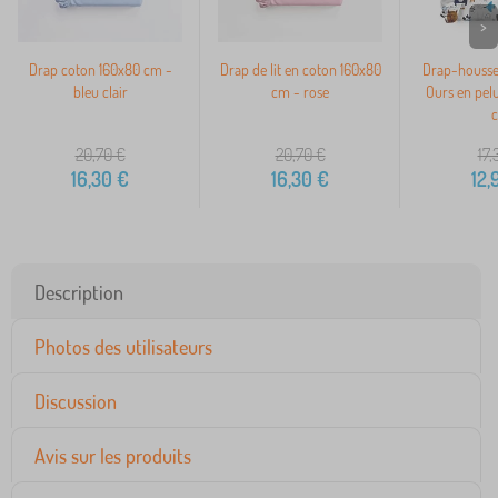
>
Drap coton 160x80 cm -
Drap de lit en coton 160x80
Drap-housse
bleu clair
cm - rose
Ours en pel
20,70
€
20,70
€
17,
16,30
€
16,30
€
12,
Description
Photos des utilisateurs
Discussion
Avis sur les produits