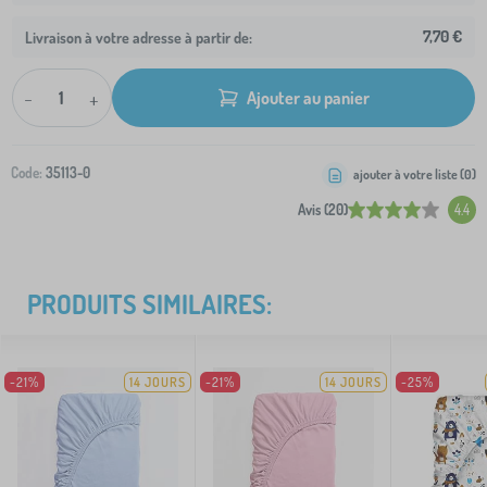
7,70 €
Livraison à votre adresse à partir de:
-
+
Ajouter au panier
Code:
35113-0
ajouter à votre liste (
0
)
Avis (20)
4.4
PRODUITS SIMILAIRES:
-21%
14 JOURS
-21%
14 JOURS
-25%