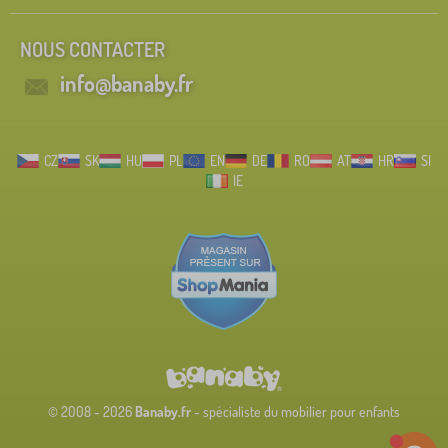
NOUS CONTACTER
info@banaby.fr
CZ
SK
HU
PL
EN
DE
RO
AT
HR
SI
IE
© 2008 - 2026
Banaby.fr
- spécialiste du mobilier pour enfants