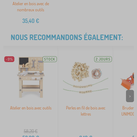
Atelier en bois avec de
nombreux outils
35,40
€
NOUS RECOMMANDONS ÉGALEMENT:
-9%
STOCK
2 JOURS
>
Atelier en bois avec outils
Perles en fil de bois avec
Bruder M
lettres
UNIMOG É
58,20
€