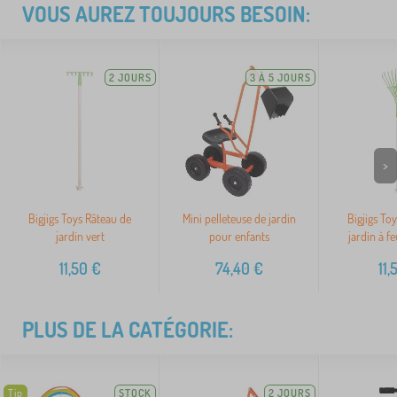
VOUS AUREZ TOUJOURS BESOIN:
2 JOURS
3 À 5 JOURS
>
Bigjigs Toys Râteau de
Mini pelleteuse de jardin
Bigjigs To
jardin vert
pour enfants
jardin à fe
11,50
€
74,40
€
11,
PLUS DE LA CATÉGORIE:
Tip
STOCK
2 JOURS