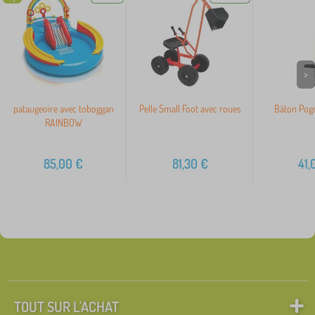
>
pataugeoire avec toboggan
Pelle Small Foot avec roues
Bâton Pogo
RAINBOW
85,00
€
81,30
€
41,
TOUT SUR L'ACHAT