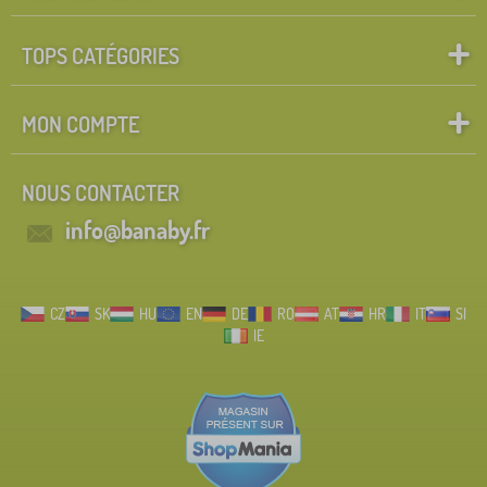
TOPS CATÉGORIES
MON COMPTE
NOUS CONTACTER
info@banaby.fr
CZ
SK
HU
EN
DE
RO
AT
HR
IT
SI
IE