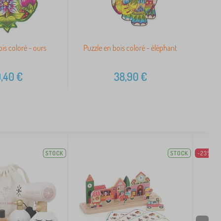
ois coloré - ours
Puzzle en bois coloré - éléphant
,40
€
38,90
€
STOCK
STOCK
-23%