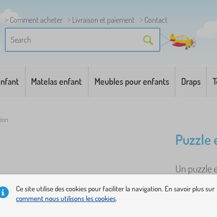
Comment acheter
Livraison et paiement
Contact
enfant
Matelas enfant
Meubles pour enfants
Draps
T
léon
Puzzle 
Un puzzle 
une excell
Ce site utilise des cookies pour faciliter la navigation. En savoir plus sur
pièces, don
comment nous utilisons les cookies
.