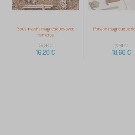
Sous-marins magnétiques avec
Poisson magnétique de
numéros
24,20
€
27,80
€
16,20
€
18,60
€