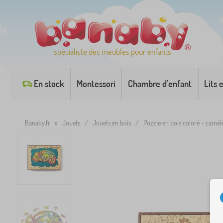
spécialiste des meubles pour enfants
En stock
Montessori
Chambre d'enfant
Lits 
Banaby.fr
»
Jouets
/
Jouets en bois
/
Puzzle en bois coloré - camé