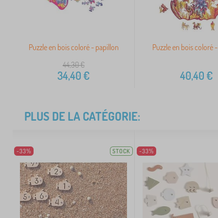
Puzzle en bois coloré - papillon
Puzzle en bois coloré 
44,30
€
34,40
€
40,40
€
PLUS DE LA CATÉGORIE:
-33%
STOCK
-33%