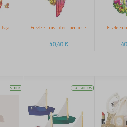
- dragon
Puzzle en bois coloré - perroquet
Puzzle en b
40,40
€
40
STOCK
3 À 5 JOURS