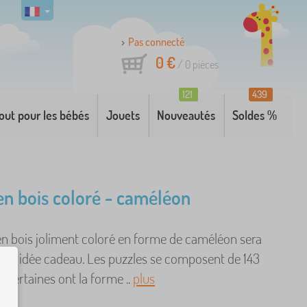
Pas connecté
0 €
/
0
pièces
121
439
out pour les bébés
Jouets
Nouveautés
Soldes %
en bois coloré - caméléon
en bois joliment coloré en forme de caméléon sera
ente idée cadeau. Les puzzles se composent de 143
t certaines ont la forme ..
plus