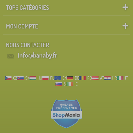
TOPS CATÉGORIES
MON COMPTE
NOUS CONTACTER
info@banaby.fr
CZ
SK
HU
PL
EN
DE
RO
AT
HR
IT
SI
IE