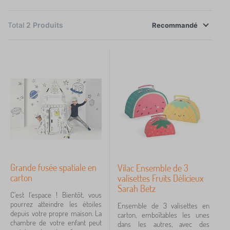
imagination. Lorsqu'un produit en carton atteint la fin
×
FILTRER
de sa vie, il peut être recyclé et n'alourdit pas
Total
2
Produits
l'environnement.
Recommandé
Disponibilité
Prix
25 €
34 €
iltration
Rechercher dans les filtres
Grande fusée spatiale en
Vilac Ensemble de 3
Annuler
FILTRATION
carton
valisettes Fruits Délicieux
Sarah Betz
C'est l'espace ! Bientôt, vous
pourrez atteindre les étoiles
Ensemble de 3 valisettes en
depuis votre propre maison. La
carton, emboîtables les unes
chambre de votre enfant peut
dans les autres, avec des