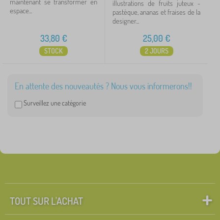
maintenant se transformer en
illustrations de fruits juteux -
espace...
pastèque, ananas et fraises de la
designer...
33,80
€
25,00
€
STOCK
2 JOURS
En attente des nouveautés ? Nous vous informerons!!
Surveillez une catégorie
TOUT SUR L'ACHAT