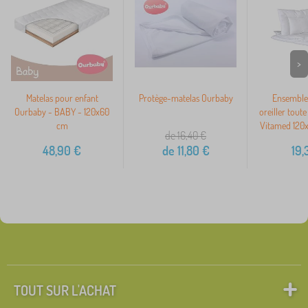
>
Matelas pour enfant
Protège-matelas Ourbaby
Ensemble 
Ourbaby - BABY - 120x60
oreiller toute
cm
Vitamed 120
de 16,40
€
48,90
€
de
11,80
€
19,
TOUT SUR L'ACHAT