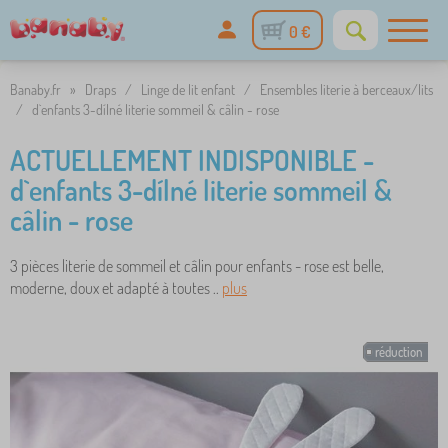
0 €
Banaby.fr
»
Draps
/
Linge de lit enfant
/
Ensembles literie à berceaux/lits
/
d`enfants 3-dílné literie sommeil & câlin - rose
ACTUELLEMENT INDISPONIBLE -
d`enfants 3-dílné literie sommeil &
câlin - rose
3 pièces literie de sommeil et câlin pour enfants - rose est belle,
moderne, doux et adapté à toutes ..
plus
réduction