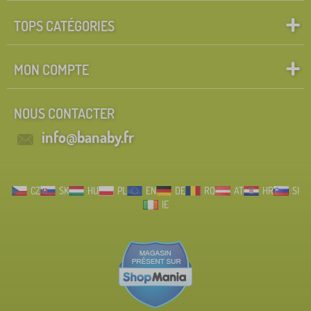
TOPS CATÉGORIES
MON COMPTE
NOUS CONTACTER
info@banaby.fr
CZ
SK
HU
PL
EN
DE
RO
AT
HR
SI
IE