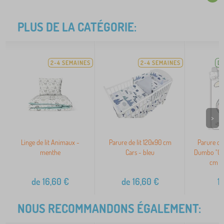
PLUS DE LA CATÉGORIE:
2-4 SEMAINES
2-4 SEMAINES
D
>
Linge de lit Animaux -
Parure de lit 120x90 cm
Parure de 
menthe
Cars - bleu
Dumbo "Gri
cm +
de
16,60
€
de
16,60
€
1
NOUS RECOMMANDONS ÉGALEMENT: