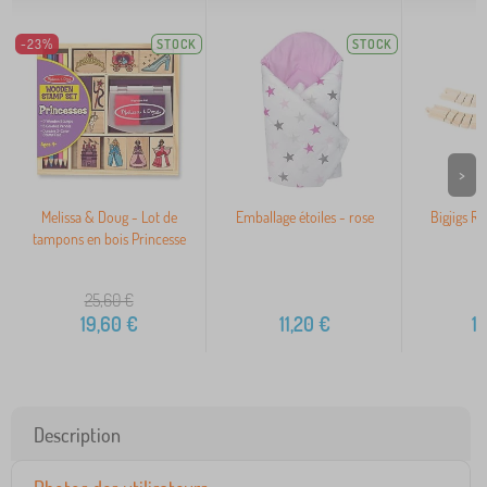
-23%
STOCK
STOCK
>
Melissa & Doug - Lot de
Emballage étoiles - rose
Bigjigs Rai
tampons en bois Princesse
25,60
€
19,60
€
11,20
€
1
Description