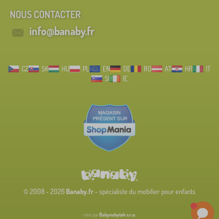
NOUS CONTACTER
info@banaby.fr
CZ
SK
HU
PL
EN
DE
RO
AT
HR
IT
SI
IE
© 2008 - 2026
Banaby.fr
- spécialiste du mobilier pour enfants
créé par
Babynabytek s.r.o.