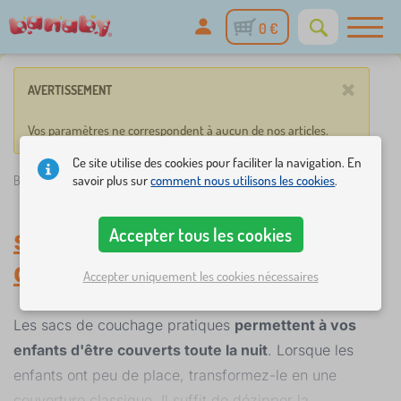
0 €
×
AVERTISSEMENT
Vos paramètres ne correspondent à aucun de nos articles.
Ce site utilise des cookies pour faciliter la navigation. En
savoir plus sur
comment nous utilisons les cookies
.
Banaby.fr
»
Draps
/
Linge de lit enfant
/
sacs de couchage
Accepter tous les cookies
sacs de couchage
-
Linge
de lit enfant
Accepter uniquement les cookies nécessaires
Les sacs de couchage pratiques
permettent à vos
enfants d'être couverts toute la nuit
. Lorsque les
enfants ont peu de place, transformez-le en une
couverture classique. Il suffit de dézipper la