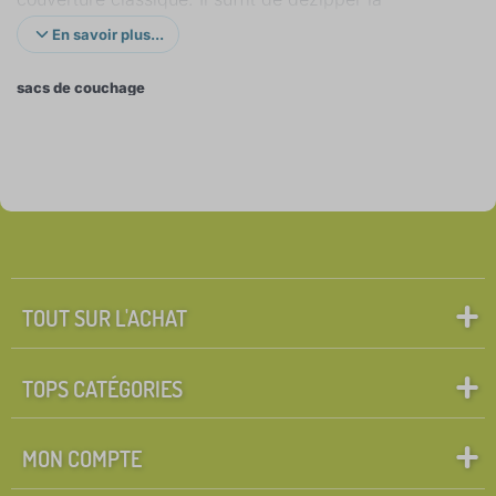
fermeture à glissière latérale. Des coussins sont
En savoir plus...
inclus.
sacs de couchage
Tout peut être facilement rangé dans le sac de
transport. Grâce à cela, l'enfant peut voyager avec
son sac de couchage préféré lors de visites, de
voyages ou même à l'école maternelle.
Le sac de
couchage s'adapte à un lit classique
et fait une
excellente alternative aux draps, oreillers,
couvertures et literie classiques. Lequel sera le vôtre
TOUT SUR L'ACHAT
?
TOPS CATÉGORIES
MON COMPTE