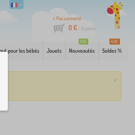
Pas connecté
0 €
/
0
pièces
120
439
out pour les bébés
Jouets
Nouveautés
Soldes %
×