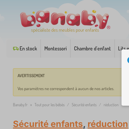
spécialiste des meubles pour enfants
En stock
Montessori
Chambre d'enfant
Lits 
AVERTISSEMENT
Vos paramètres ne correspondent à aucun de nos articles.
Banaby.fr
»
Tout pour les bébés
/
Sécurité enfants
/
réduction
Sécurité enfants
,
réduction