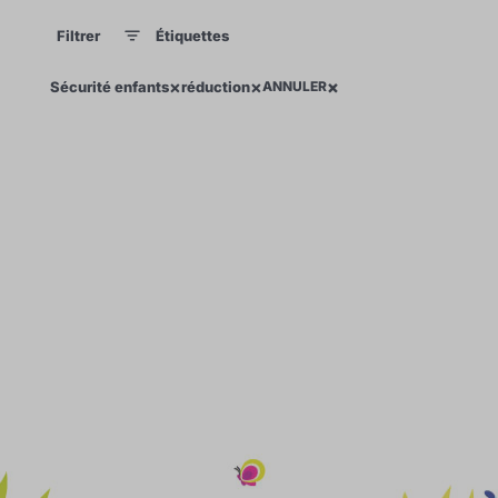
Filtrer
Étiquettes
1
1
×
×
×
×
Sécurité enfants
réduction
ANNULER
0