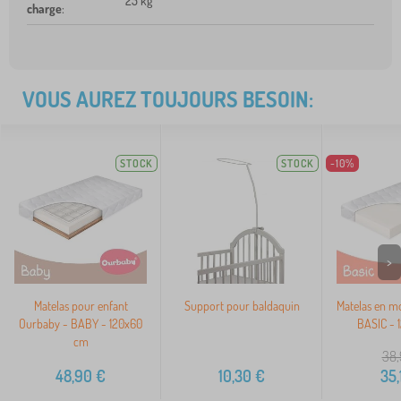
25 kg
charge
:
VOUS AUREZ TOUJOURS BESOIN:
STOCK
STOCK
-10%
>
Matelas pour enfant
Support pour baldaquin
Matelas en m
Ourbaby - BABY - 120x60
BASIC - 
cm
38,
48,90
€
10,30
€
35,