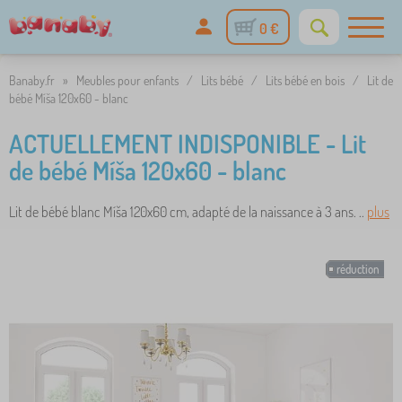
0 €
Banaby.fr
»
Meubles pour enfants
/
Lits bébé
/
Lits bébé en bois
/
Lit de
bébé Míša 120x60 - blanc
ACTUELLEMENT INDISPONIBLE - Lit
de bébé Míša 120x60 - blanc
Lit de bébé blanc Míša 120x60 cm, adapté de la naissance à 3 ans. ..
plus
réduction