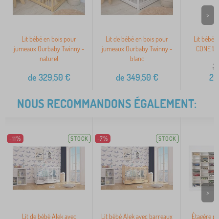
>
Lit bébé en bois pour
Lit de bébé en bois pour
Lit bébé e
jumeaux Ourbaby Twinny -
jumeaux Ourbaby Twinny -
CONE 12
naturel
blanc
22
de
329,50
€
de
349,50
€
20
NOUS RECOMMANDONS ÉGALEMENT:
-11%
STOCK
-7%
STOCK
>
Lit de bébé Alek avec
Lit bébé Alek avec barreaux
Étagère po