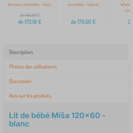
barreaux amovibles - blanc
amovibles - naturel
Wheels 
empl
de 194,40
€
de
172,10
€
de
170,50
€
2
Description
Photos des utilisateurs
Discussion
Avis sur les produits
Lit de bébé Míša 120x60 -
blanc