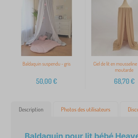
Baldaquin suspendu - gris
Ciel de lit en mousseline
moutarde
50,00
€
68,70
€
Description
Photos des utilisateurs
Disc
Baldaquin pour lit bébé Heav