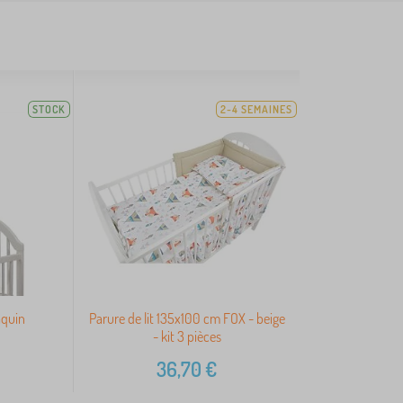
STOCK
2-4 SEMAINES
aquin
Parure de lit 135x100 cm FOX - beige
- kit 3 pièces
36,70
€