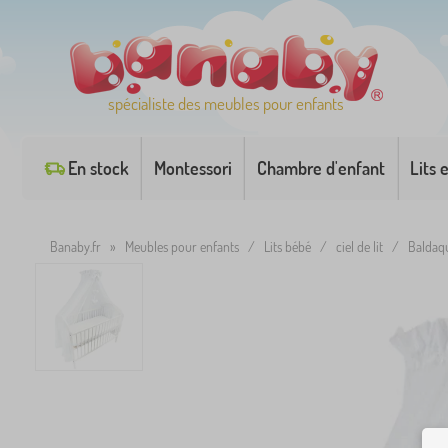
spécialiste des meubles pour enfants
En stock
Montessori
Chambre d'enfant
Lits 
Banaby.fr
»
Meubles pour enfants
/
Lits bébé
/
ciel de lit
/
Baldaqu