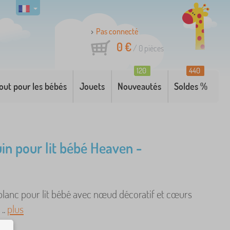
Pas connecté
0 €
/
0
pièces
120
440
out pour les bébés
Jouets
Nouveautés
Soldes %
in pour lit bébé Heaven -
blanc pour lit bébé avec nœud décoratif et cœurs
..
plus