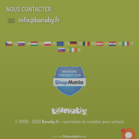
NOUS CONTACTER
info@banaby.fr
CZ
SK
HU
PL
EN
DE
RO
AT
HR
IT
SI
IE
© 2008 - 2026
Banaby.fr
- spécialiste du mobilier pour enfants
créé par
Babynabytek s.r.o.