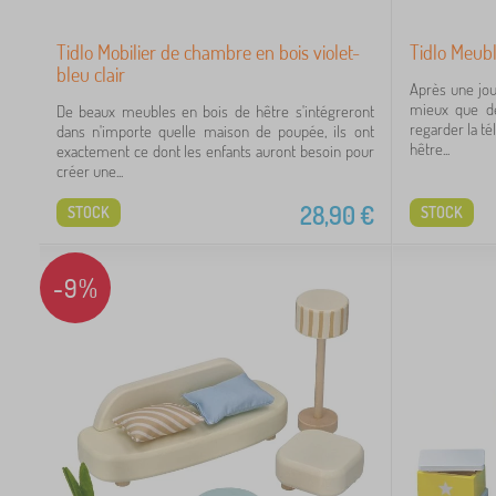
Tidlo Mobilier de chambre en bois violet-
Tidlo Meubl
bleu clair
Après une jou
mieux que de
De beaux meubles en bois de hêtre s'intégreront
regarder la t
dans n'importe quelle maison de poupée, ils ont
hêtre...
exactement ce dont les enfants auront besoin pour
créer une...
28,90
€
STOCK
STOCK
-9%