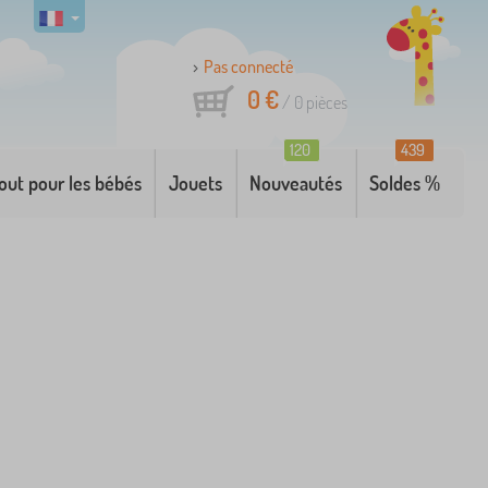
Pas connecté
0 €
/
0
pièces
120
439
out pour les bébés
Jouets
Nouveautés
Soldes %