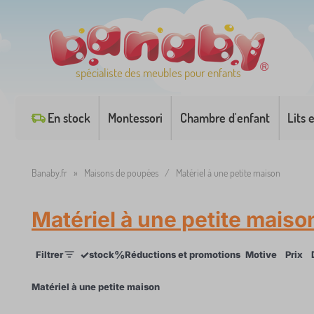
spécialiste des meubles pour enfants
En stock
Montessori
Chambre d'enfant
Lits 
Banaby.fr
»
Maisons de poupées
/
Matériel à une petite maison
Matériel à une petite maiso
✓
%
Filtrer
stock
Réductions et promotions
Motive
Prix
×
Matériel à une petite maison