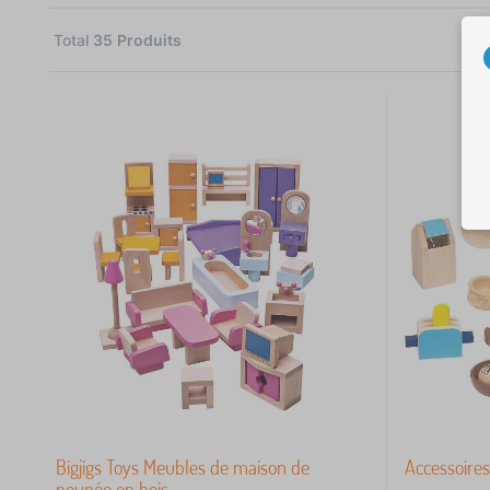
Total
35
Produits
1
 €
Bigjigs Toys Meubles de maison de
Accessoire
poupée en bois