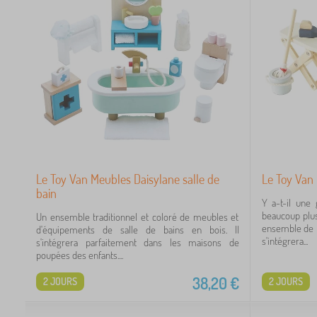
Le Toy Van Meubles Daisylane salle de
Le Toy Van
bain
Y a-t-il une 
beaucoup plu
Un ensemble traditionnel et coloré de meubles et
ensemble de b
d'équipements de salle de bains en bois. Il
s'intégrera...
s'intégrera parfaitement dans les maisons de
poupées des enfants....
38,20
€
2 JOURS
2 JOURS