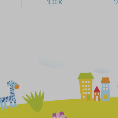
11,90
€
17