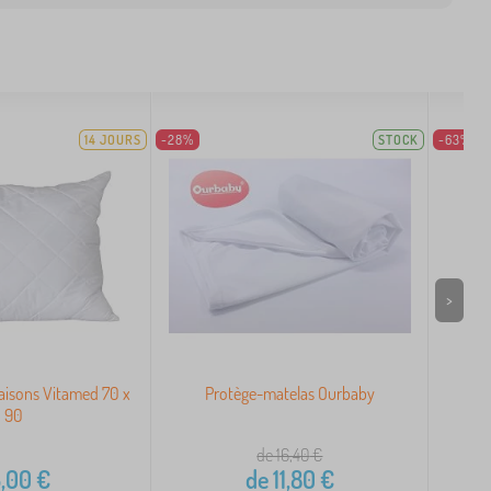
14 JOURS
-28%
STOCK
-63%
>
 saisons Vitamed 70 x
Protège-matelas Ourbaby
R
90
de 16,40
€
,00
€
de
11,80
€