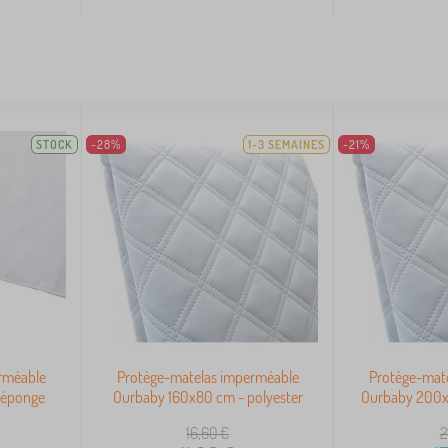
STOCK
-28%
1-3 SEMAINES
-21%
rméable
Protège-matelas imperméable
Protège-mat
 éponge
Ourbaby 160x80 cm - polyester
Ourbaby 200x1
16,60
€
2