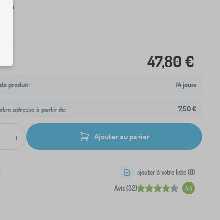
telas
47,80 €
14 jours
7,50 €
otre adresse à partir de:
+
Ajouter au panier
2
ajouter à votre liste (
0
)
Avis (32)
4.4