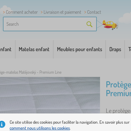
Comment acheter
Livraison et paiement
Contact
enfant
Matelas enfant
Meubles pour enfants
Draps
T
ège-matelas Matějovský - Premium Line
Protège
Premiu
Le protège
prolonger l
Ce site utilise des cookies pour faciliter la navigation. En savoir plus sur
comment nous utilisons les cookies
.