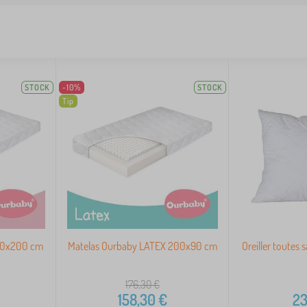
STOCK
-10%
STOCK
Tip
 90x200 cm
Matelas Ourbaby LATEX 200x90 cm
Oreiller toutes
176,30
€
158,30
€
23