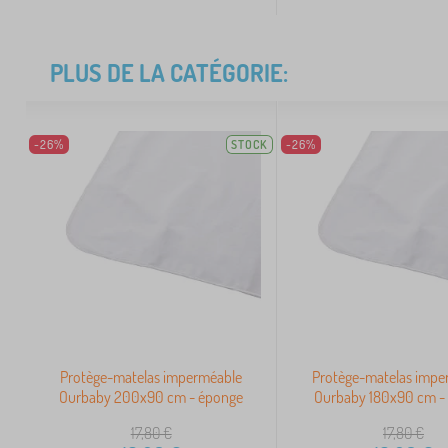
PLUS DE LA CATÉGORIE:
-26%
STOCK
-26%
Protège-matelas imperméable
Protège-matelas impe
Ourbaby 200x90 cm - éponge
Ourbaby 180x90 cm -
17,80
€
17,80
€