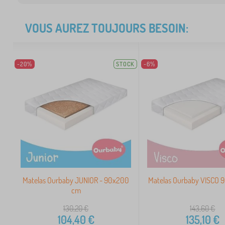
VOUS AUREZ TOUJOURS BESOIN:
-20%
STOCK
-6%
Matelas Ourbaby JUNIOR - 90x200
Matelas Ourbaby VISCO
cm
130,20
€
143,60
€
104,40
€
135,10
€