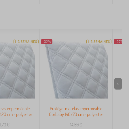
1-3 SEMAINES
-32%
1-3 SEMAINES
-27%
>
elas imperméable
Protège-matelas imperméable
Pro
20 cm - polyester
Ourbaby 140x70 cm - polyester
Our
1,70
€
14,50
€