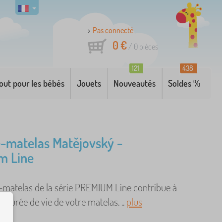
Pas connecté
0 €
/
0
pièces
121
438
out pour les bébés
Jouets
Nouveautés
Soldes %
-matelas Matějovský -
m Line
-matelas de la série PREMIUM Line contribue à
a durée de vie de votre matelas. ..
plus