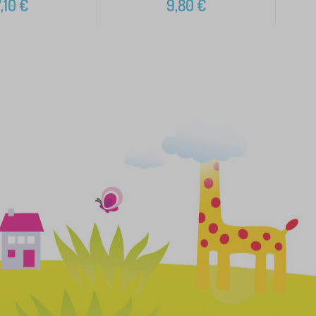
,10
€
9,80
€