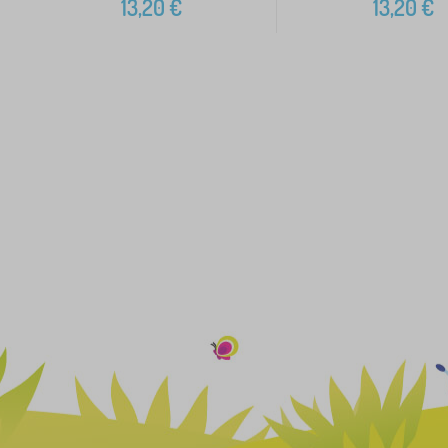
13,20
€
13,20
€