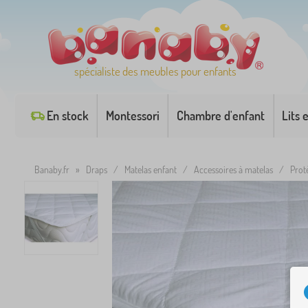
spécialiste des meubles pour enfants
En stock
Montessori
Chambre d'enfant
Lits 
Banaby.fr
»
Draps
/
Matelas enfant
/
Accessoires à matelas
/
Prot