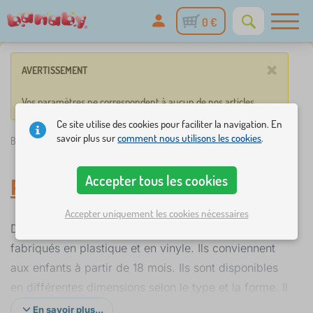
0 €
×
AVERTISSEMENT
Vos paramètres ne correspondent à aucun de nos articles.
Ce site utilise des cookies pour faciliter la navigation. En
savoir plus sur
comment nous utilisons les cookies
.
Banaby.fr
»
Tout pour les bébés
/
Pots
Accepter tous les cookies
Pots
Accepter uniquement les cookies nécessaires
Des pots pour enfants de meilleure qualité sont
fabriqués en plastique et en vinyle. Ils conviennent
aux enfants à partir de 18 mois. Ils sont disponibles
en différentes dimensions selon le type et la forme. Il
y a des pots simples en plusieurs coloris avec des
En savoir plus...