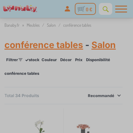
0 €
Banaby.fr
»
Meubles
/
Salon
/
conférence tables
conférence tables
-
Salon
✓
Filtrer
stock
Couleur
Décor
Prix
Disponibilité
conférence tables
×
FILTRER
Total
34
Produits
Recommandé
Couleur
blanc
5