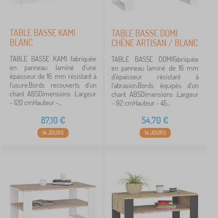
TABLE BASSE KAMI
TABLE BASSE DOMI
BLANC
CHÊNE ARTISAN / BLANC
TABLE BASSE KAMI fabriquée
TABLE BASSE DOMIFabriquée
en panneau laminé d'une
en panneau laminé de 16 mm
épaisseur de 16 mm résistant à
d'épaisseur résistant à
l'usure.Bords recouverts d'un
l'abrasion.Bords équipés d'un
chant ABSDimensions :Largeur
chant ABSDimensions :Largeur
- 120 cmHauteur -...
- 92 cmHauteur - 45...
87,10
€
54,70
€
14 JOURS
14 JOURS