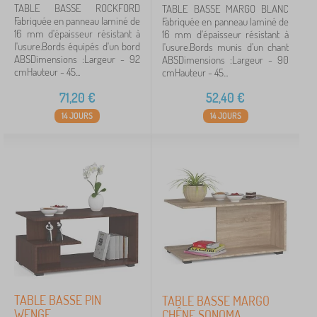
TABLE BASSE ROCKFORD
TABLE BASSE MARGO BLANC
Fabriquée en panneau laminé de
Fabriquée en panneau laminé de
16 mm d'épaisseur résistant à
16 mm d'épaisseur résistant à
l'usure.Bords équipés d'un bord
l'usure.Bords munis d'un chant
ABSDimensions :Largeur - 92
ABSDimensions :Largeur - 90
cmHauteur - 45...
cmHauteur - 45...
71,20
€
52,40
€
14 JOURS
14 JOURS
TABLE BASSE PIN
TABLE BASSE MARGO
WENGE
CHÊNE SONOMA