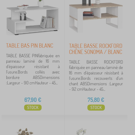
brown
4
noire
3
Décor
TABLE BAS PIN BLANC
TABLE BASSE ROCKFORD
chêne artisan
3
CHÊNE SONOMA / BLANC
TABLE BASSE PINFabriquée en
combiné
3
panneau laminé de 16 mm
TABLE BASSE ROCKFORD
d'épaisseur résistant à
Fabriquée en panneau laminé de
l'usure.Bords collés avec
monochromatique
3
16 mm d'épaisseur résistant à
bordure ABSDimensions
l'usure.Bords recouverts d'un
:Largeur - 90 cmHauteur - 45...
chant ABSDimensions :Largeur
chêne sonoma
2
- 92 cmHauteur - 45...
67,90
€
75,80
€
Prix
STOCK
STOCK
37 €
174 €
iltration