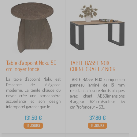
Table d'appoint Noku 50
TABLE BASSE NOX
cm, noyer foncé
CHÊNE CRAFT / NOIR
La table d'appoint Noku est
TABLE BASSE NOX Fabriquée en
l'essence de l'élégance
panneau laminé de 16 mm
moderne. La teinte chaude du
résistant à l'usure.Bords plaqués
noyer crée une atmosphère
avec chant ABSDimensions
accueillante et son design
:Largeur - 92 cmHauteur - 45
intemporel garantit que le...
cmProfondeur - 53...
131,50
€
37,80
€
14 JOURS
14 JOURS