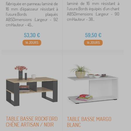
laminé de 16 mm résistant à
Fabriquée en panneau laminé de
l'usure.Bords équipés d'un chant
16 mm d'épaisseur résistant à
ABSDimensions :Largeur - 90
l'usure.Bords plaqués
cmHauteur - 38...
ABSDimensions :Largeur - 92
cmHauteur - 45...
53,30
€
59,50
€
14 JOURS
14 JOURS
TABLE BASSE ROCKFORD
TABLE BASSE MARGO
CHÊNE ARTISAN / NOIR
BLANC