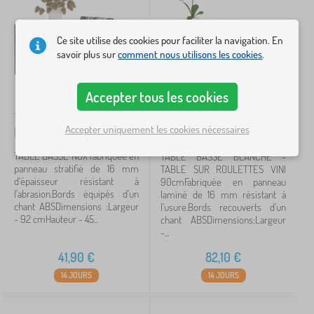
Rechercher dans les filtres
Ce site utilise des cookies pour faciliter la navigation. En
savoir plus sur
comment nous utilisons les cookies
.
Disponibilité
Accepter tous les cookies
TABLE BASSE NOX
TABLE BASSE SUR
Annuler
FILTRATION
Accepter uniquement les cookies nécessaires
BLANC / NOIR
ROULETTES VINI BLANC
TABLE BASSE NOX Fabriquée en
TABLE BASSE BLANCHE -
panneau stratifié de 16 mm
TABLE SUR ROULETTES VINI
d'épaisseur résistant à
90cmFabriquée en panneau
l'abrasion.Bords équipés d'un
laminé de 16 mm résistant à
chant ABSDimensions :Largeur
l'usure.Bords recouverts d'un
- 92 cmHauteur - 45...
chant ABSDimensions:Largeur
-...
41,90
€
82,10
€
14 JOURS
14 JOURS