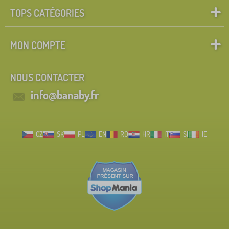
TOPS CATÉGORIES
MON COMPTE
NOUS CONTACTER
info@banaby.fr
CZ
SK
PL
EN
RO
HR
IT
SI
IE