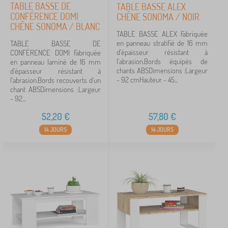
TABLE BASSE DE
TABLE BASSE ALEX
CONFÉRENCE DOMI
CHÊNE SONOMA / NOIR
CHÊNE SONOMA / BLANC
TABLE BASSE ALEX Fabriquée
en panneau stratifié de 16 mm
TABLE BASSE DE
d'épaisseur résistant à
CONFÉRENCE DOMI Fabriquée
l'abrasion.Bords équipés de
en panneau laminé de 16 mm
chants ABSDimensions :Largeur
d'épaisseur résistant à
- 92 cmHauteur - 45...
l'abrasion.Bords recouverts d'un
chant ABSDimensions :Largeur
- 92...
52,20
€
57,80
€
14 JOURS
14 JOURS