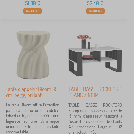
51,80
€
52,40
€
14 JOURS
14 JOURS
Table d'appoint Bloom 35
TABLE BASSE ROCKFORD
cm, beige, brillant
BLANC / NOIR
La table Bloom attire l'attention
TABLE BASSE ROCKFORD
par sa structure ondulée
Fabriquée en panneau laminé de
inhabituelle, qui lui confère une
16 mm d'épaisseur résistant à
légèreté et une dynamique
l'usure.Bords équipés de chants
uniques. Elle est parfaite
ABSDimensions :Largeur - 92
comme table...
cmHauteur - 45...