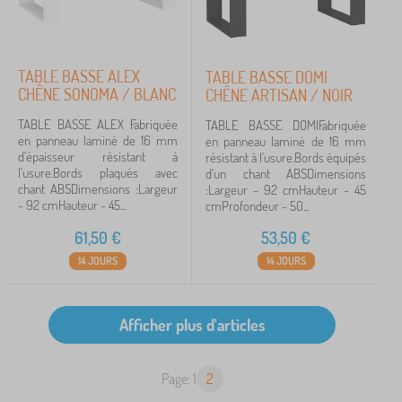
TABLE BASSE ALEX
TABLE BASSE DOMI
CHÊNE SONOMA / BLANC
CHÊNE ARTISAN / NOIR
TABLE BASSE ALEX Fabriquée
TABLE BASSE DOMIFabriquée
en panneau laminé de 16 mm
en panneau laminé de 16 mm
d'épaisseur résistant à
résistant à l'usure.Bords équipés
l'usure.Bords plaqués avec
d'un chant ABSDimensions
chant ABSDimensions :Largeur
:Largeur - 92 cmHauteur - 45
- 92 cmHauteur - 45...
cmProfondeur - 50...
61,50
€
53,50
€
14 JOURS
14 JOURS
Page: 1
2