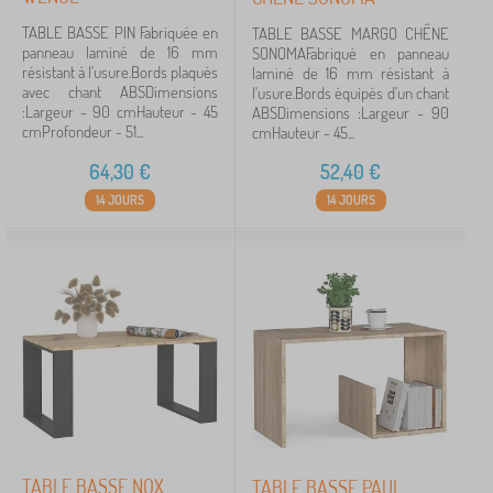
TABLE BASSE PIN Fabriquée en
TABLE BASSE MARGO CHÊNE
panneau laminé de 16 mm
SONOMAFabriqué en panneau
résistant à l'usure.Bords plaqués
laminé de 16 mm résistant à
avec chant ABSDimensions
l'usure.Bords équipés d'un chant
:Largeur - 90 cmHauteur - 45
ABSDimensions :Largeur - 90
cmProfondeur - 51...
cmHauteur - 45...
64,30
€
52,40
€
14 JOURS
14 JOURS
TABLE BASSE NOX
TABLE BASSE PAUL