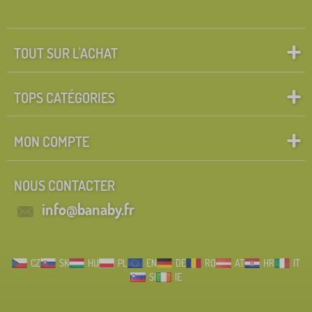
TOUT SUR L'ACHAT
TOPS CATÉGORIES
MON COMPTE
NOUS CONTACTER
info@banaby.fr
CZ
SK
HU
PL
EN
DE
RO
AT
HR
IT
SI
IE