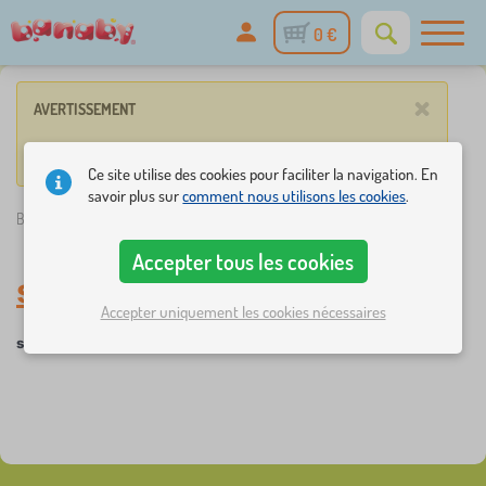
0 €
×
AVERTISSEMENT
Vos paramètres ne correspondent à aucun de nos articles.
Ce site utilise des cookies pour faciliter la navigation. En
savoir plus sur
comment nous utilisons les cookies
.
Banaby.fr
»
Meubles
/
sas
Accepter tous les cookies
sas
Accepter uniquement les cookies nécessaires
sas