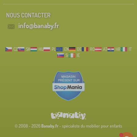
NOUS CONTACTER
info@banaby.fr
CZ
SK
HU
PL
EN
DE
RO
AT
HR
IT
SI
IE
© 2008 - 2026
Banaby.fr
- spécialiste du mobilier pour enfants