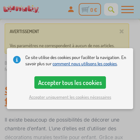
0 €
×
AVERTISSEMENT
Vos paramètres ne correspondent à aucun de nos articles.
Ce site utilise des cookies pour faciliter la navigation. En
Banaby.fr
»
Décorations
/
Stickers enfant
/
Stickers enfant pour
savoir plus sur
comment nous utilisons les cookies
.
fenêtre
Accepter tous les cookies
Stickers enfant pour
Accepter uniquement les cookies nécessaires
fenêtre
-
Stickers enfant
Il existe beaucoup de possibilités de décorer une
chambre d’enfant. L’une d’elles est d’utiliser des
décorations murales textile pour enfant. Grâce aux